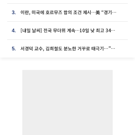
이란, 미국에 호르무즈 합의 조건 제시…美 “경기 아직 안 끝나” [종합]
3.
[내일 날씨] 전국 무더위 계속…10일 낮 최고 34도 육박
4.
서경덕 교수, 김희철도 분노한 거꾸로 태극기⋯"엉터리는 아냐, 아쉬울 뿐"
5.