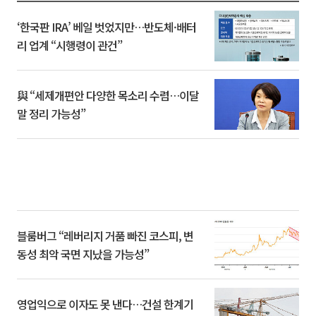
‘한국판 IRA’ 베일 벗었지만…반도체·배터
리 업계 “시행령이 관건”
與 “세제개편안 다양한 목소리 수렴…이달
말 정리 가능성”
블룸버그 “레버리지 거품 빠진 코스피, 변
동성 최악 국면 지났을 가능성”
영업익으로 이자도 못 낸다…건설 한계기