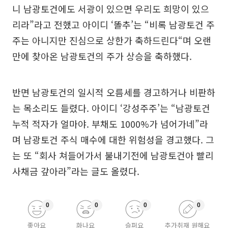
니 남광토건에도 서광이 있으면 우리도 희망이 있으
리라”라고 전했고 아이디 ‘똘추’는 “비록 남광토건 주
주는 아니지만 진심으로 상한가 축하드린다“며 오랜
만에 찾아온 남광토건의 주가 상승을 축하했다.
반면 남광토건의 일시적 오름세를 경고하거나 비판하
는 목소리도 들렸다. 아이디 ‘강성주주’는 “남광토건
누적 적자가 얼마야. 부채도 1000%가 넘어가네”라
며 남광토건 주식 매수에 대한 위험성을 경고했다. 그
는 또 “회사 쳐들어가서 불내기전에 남광토건아 빨리
사채금 갚아라”라는 글도 올렸다.
0
0
0
0
좋아요
화나요
슬퍼요
추가취재 원해요