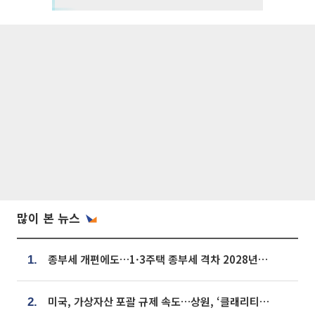
많이 본 뉴스
종부세 개편에도…1·3주택 종부세 격차 2028년부터 확대
1.
미국, 가상자산 포괄 규제 속도…상원, ‘클래리티법’ 9월 절차투표 추진
2.