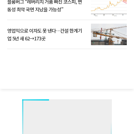
블룸버그 “레버리지 거품 빠진 코스피, 변
동성 최악 국면 지났을 가능성”
영업익으로 이자도 못 낸다…건설 한계기
업 5년 새 62→173곳