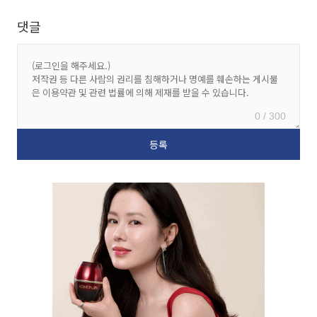
댓글
0 / 300