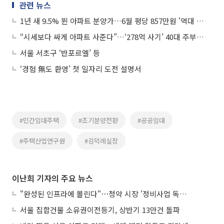
관련 뉴스
1년 새 9.5% 뛴 아파트 분양가…6월 평당 857만원 '역대 최고'
“시세보다 싸게 아파트 사준다”…‘278억 사기’ 40대 주부 1심 징역 18년
서울 서초구 ‘반포르엘’ 등
‘경험 無도 환영’ 첫 일자리 도전 설명서
#민간임대주택
#조기분양전환
#공공임대
#주택산업연구원
#김덕례실장
이난희 기자의 주요 뉴스
"완성된 인프라에 몰린다"⋯청약 시장 '정비사업 독주' 42배 격차
서울 집합건물 소유권이전등기, 상반기 13만건 돌파