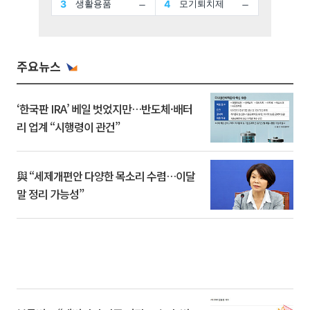
주요뉴스
‘한국판 IRA’ 베일 벗었지만…반도체·배터
리 업계 “시행령이 관건”
與 “세제개편안 다양한 목소리 수렴…이달
말 정리 가능성”