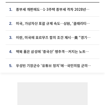
종부세 개편에도…1·3주택 종부세 격차 2028년부터 확대
1.
미국, 가상자산 포괄 규제 속도…상원, ‘클래리티법’ 9월 절차투표 추진
2.
이란, 미국에 호르무즈 합의 조건 제시…美 “경기 아직 안 끝나” [종합]
3.
맥북 품은 삼성에 ‘중국산’ 맹추격⋯커지는 노트북 OLED 시장
4.
우성빈 기장군수 ‘유튜브 정치’에…국민의힘 군의원들 집단 반발
5.