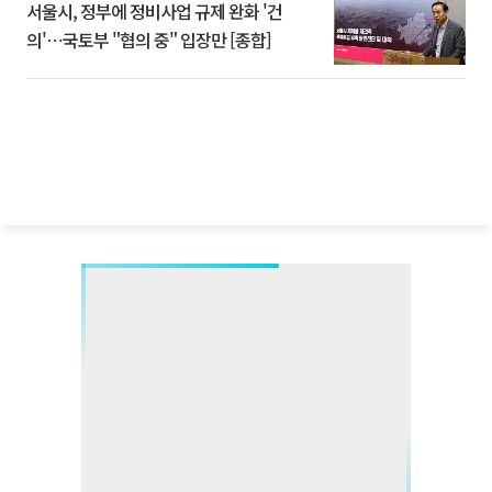
서울시, 정부에 정비사업 규제 완화 '건
의'⋯국토부 "협의 중" 입장만 [종합]