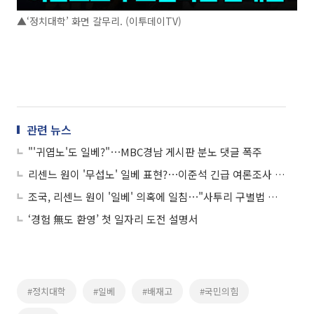
▲‘정치대학’ 화면 갈무리. (이투데이TV)
관련 뉴스
"'귀엽노'도 일베?"⋯MBC경남 게시판 분노 댓글 폭주
리센느 원이 '무섭노' 일베 표현?⋯이준석 긴급 여론조사 오늘 공개
조국, 리센느 원이 '일베' 의혹에 일침⋯"사투리 구별법 참고하길"
‘경험 無도 환영’ 첫 일자리 도전 설명서
#정치대학
#일베
#배재고
#국민의힘