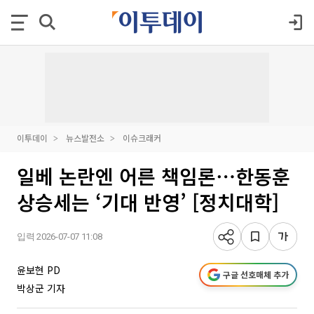
이투데이
뉴스발전소
이슈크래커
일베 논란엔 어른 책임론⋯한동훈
상승세는 ‘기대 반영’ [정치대학]
입력 2026-07-07 11:08
윤보현 PD
구글 선호매체 추가
박상군 기자