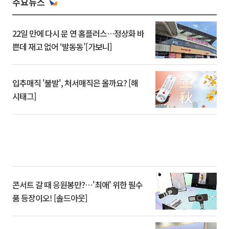
주요뉴스
22일 만에 다시 문 연 홈플러스…정상화 바
쁜데 재고 없어 ‘발동동’[가보니]
입추매직 '불발', 처서매직은 올까요? [해
시태그]
콘서트 갈 때 응원봉만?⋯'최애' 위한 필수
품 등장이오! [솔드아웃]