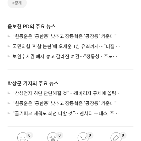
#징계
윤보현 PD의 주요 뉴스
“한동훈은 ‘공한증’ 낮추고 장동혁은 ‘공장증’ 키운다”
국민의힘 '멱살 논란'에 오세훈 1심 유죄까지⋯"터질 게 터졌다"
보완수사권 폐지 놓고 갈라진 여권⋯“정통성ㆍ주도권 싸움”
박상군 기자의 주요 뉴스
“삼성전자 하단 단단해질 것”⋯레버리지 규제에 쏠림 완화
“한동훈은 ‘공한증’ 낮추고 장동혁은 ‘공장증’ 키운다”
“골키퍼로 세워도 최선 다할 것”⋯맨시티 누네스, 주전 경쟁 각오
0
0
0
0