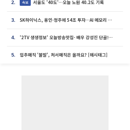
서울도 '40도'…오늘 노원 40.2도 기록
속보
2.
SK하이닉스, 용인·청주에 54조 투자…AI 메모리 생산기지 키운다
3.
'2TV 생생정보' 오늘방송맛집- 배우 강성진 단골! 쌀국수ㆍ푸팟퐁 커리 맛집 '블○○○'
4.
입추매직 '불발', 처서매직은 올까요? [해시태그]
5.