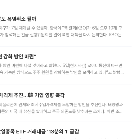
경상수지 뿐 아니라 상반기 경상수지 흑자도 2000억달러에 근접하며 사상 최
말도 폭염취소 될까
구가 7일 재개될 수 있을까. 한국야구위원회(KBO)가 6일 오후 10개 구
 참석하는 긴급 실행위원회를 열어 폭염 대책을 다시 논의한다. KBO는
서 관람객과 선수단의 안전 위험 상황이 발생했다”며 5∼6일 예정됐던
 강화 방안 마련”
 것이라고 밝혔다. 5일(현지시간) 로이터통신에 따르면
속 가능한 방식으로 주주 환원을 강화하는 방안을 모색하고 있다”고 밝혔다.
그러면서 자세한 내용은 “조만간 공개할 예정”이라고 덧붙였다. SK하이닉스도 로이터에 전달한 성명에서 “연
가격제 추진…韓 기업 영향 촉각
폴리실리콘에 관세와 최저수입가격제를 도입하는 방안을 추진한다. 태양광과
콘의 미국 내 생산을 확대하고 중국 의존도를 낮추려는 조치다. 이번 조처
쏠리고 있다. 5일(현지시간) 블룸버그통신에 따르면 미국 행정부 내에서는
종목 ETF 거래대금 '13분의 1' 급감