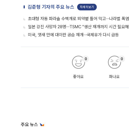
김준형 기자의 주요 뉴스
자세히보기
초대형 자동 파라솔 수백개로 뙤약볕 틀어 막고⋯나라별 폭염
일본 강진 사망자 28명⋯TSMC "생산 재개까지 시간 필요해
미국, 엿새 만에 대이란 공습 재개⋯국제유가 다시 급등
0
0
좋아요
화나요
주요 뉴스