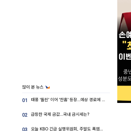
많이 본 뉴스
태풍 '돌핀' 이어 '찬홈' 등장…예상 경로에 한국 '한숨'
01
급등한 국제 금값…국내 금시세는?
02
오늘 KBO 긴급 실행위원회, 주말도 폭염취소 될까
03