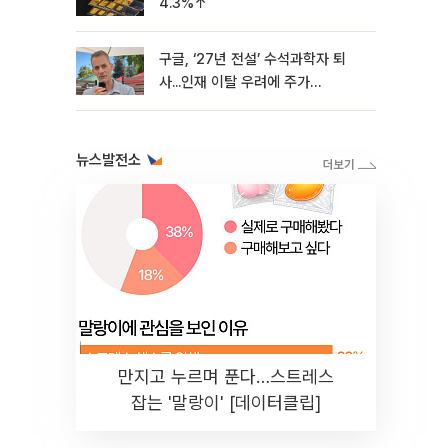
4.3%↑
구글, ‘27년 전설’ 수석과학자 퇴
사...인재 이탈 우려에 주가
4%↓[마켓핫]
뉴스발전소
만지고 누르며 푼다…스트레스
잡는 '말랑이' [데이터클립]