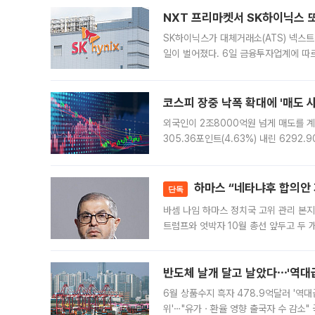
NXT 프리마켓서 SK하이닉스 또
SK하이닉스가 대체거래소(ATS) 넥스
일이 벌어졌다. 6일 금융투자업계에 따르
규장 종가보다 29.98% 내린 116만8
규시장과 달
코스피 장중 낙폭 확대에 '매도 사이
외국인이 2조8000억원 넘게 매도를 계
305.36포인트(4.63%) 내린 6292
중 한때 6550.94까지 오르기도 했으나
락하면서 유가증권
하마스 “네타냐후 합의안 거
단독
바셈 나임 하마스 정치국 고위 관리 본지
트럼프와 엇박자 10월 총선 앞두고 두 
원회(BOP)와 팔레스타인 무장단체 하마
반도체 날개 달고 날았다⋯'역대급
6월 상품수지 흑자 478.9억달러 '역대
위'⋯"유가ㆍ환율 영향 출국자 수 감소" 