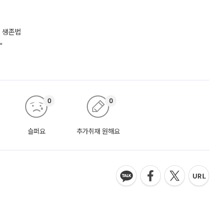
 생존법
"
0
0
슬퍼요
추가취재 원해요