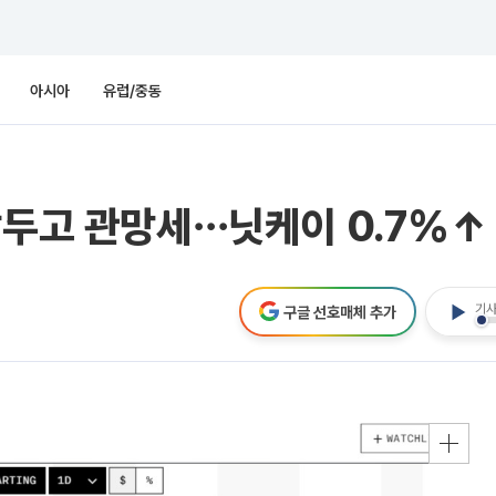
아시아
유럽/중동
앞두고 관망세⋯닛케이 0.7%↑
기사
구글 선호매체 추가