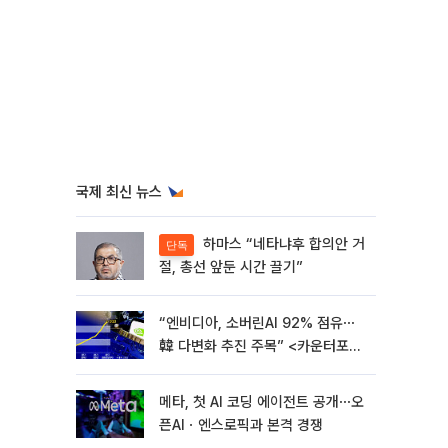
국제 최신 뉴스
하마스 “네타냐후 합의안 거
단독
절, 총선 앞둔 시간 끌기”
“엔비디아, 소버린AI 92% 점유⋯
韓 다변화 추진 주목” <카운터포인
트리서치>
메타, 첫 AI 코딩 에이전트 공개⋯오
픈AIㆍ엔스로픽과 본격 경쟁