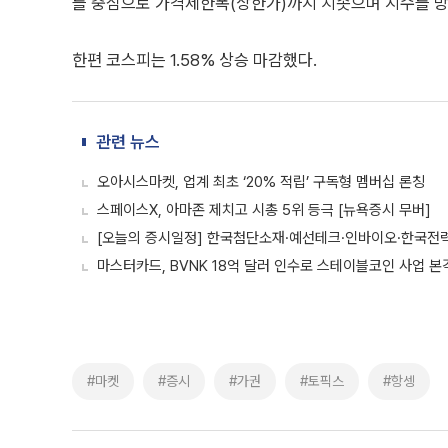
를 중심으로 가격제한폭(상한가)까지 치솟으며 지수를 방
한편 코스피는 1.58% 상승 마감했다.
관련 뉴스
오아시스마켓, 업계 최초 ‘20% 적립’ 구독형 멤버십 론칭
스페이스X, 아마존 제치고 시총 5위 등극 [뉴욕증시 무버]
[오늘의 증시일정] 한국첨단소재·예선테크·인바이오·한국전
마스터카드, BVNK 18억 달러 인수로 스테이블코인 사업 본
#마켓
#증시
#가권
#토픽스
#항셍