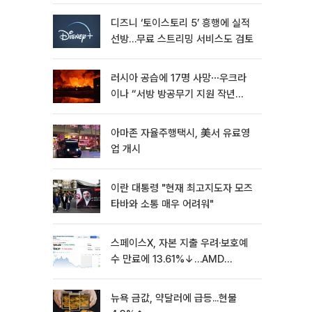
디즈니 ‘토이스토리 5’ 흥행에 실적
선방…무료 스트리밍 서비스도 검토
러시아 공습에 17명 사망⋯우크라
이나 “서방 방공무기 지원 작년
30% 수준”
아마존 자율주행택시, 美서 유료영
업 개시
이란 대통령 "현재 최고지도자 모즈
타바와 소통 매우 어려워"
스페이스X, 자본 지출 우려·보호예
수 만료에 13.61%↓…AMD
7.04%↓ [뉴욕증시 무버]
뉴욕 금값, 약달러에 급등...현물