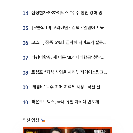
삼성전자·SK하이닉스 “주주 환원 강화 방안 마련”
04
[오늘의 IR] 고려아연ㆍ심텍ㆍ엘앤에프 등
05
코스피, 장중 5%대 급락에 사이드카 발동…삼성·SK 동반 폭락
06
티웨이항공, 새 이름 '트리니티항공' 첫발…SSC 전략 본격화
07
트럼프 “자석 사업을 하라”…제이에스링크, 비중국 영구자석 공급망 구축 속도
08
‘레켐비’ 독주 치매 치료제 시장…국산 신약 등장하나
09
라온로보틱스, 국내 유일 차세대 반도체 공정 로봇 개발 ‘고객사 테스트 진행’
10
최신 영상