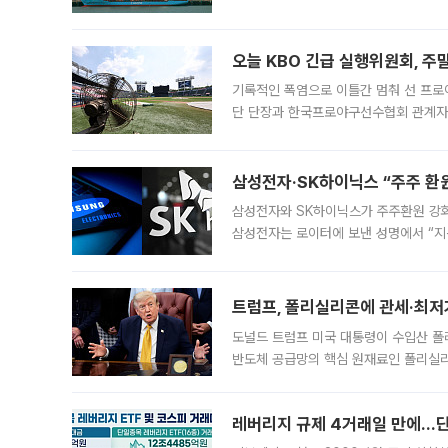
급 수출 호조가 매달 이어지면서 6월 
대 기
오늘 KBO 긴급 실행위원회, 주
기록적인 폭염으로 이틀간 멈춰 선 프로야
단 단장과 한국프로야구선수협회 관계자가
5일 “최근 전국적으로 폭염이 지속되면
KBO리그와
삼성전자·SK하이닉스 “주주 환원
삼성전자와 SK하이닉스가 주주환원 강화 방안 마련에 나설
삼성전자는 로이터에 보낸 성명에서 “지
트럼프, 폴리실리콘에 관세·최저
도널드 트럼프 미국 대통령이 수입산 
반도체 공급망의 핵심 원재료인 폴리실리
로 한국 기업에 미칠 영향에도 관심이 
레버리지 규제 4거래일 만에…단일