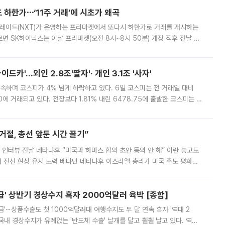
 하한가⋯‘11주 거래’에 시초가 왜곡
트레이드(NXT)가 운영하는 프리마켓에서 또다시 하한가로 거래를 개시하는
면 SK하이닉스는 이날 프리마켓(오전 8시~8시 50분) 개장 직후 전날 정
000원에 거래됐다. 거래량은 11주에 불과했으나, 최초 가격 결정이 기존 정
드카'…외인 2.8조'팔자'· 개인 3.1조 '사자'
속하며 코스피가 4% 넘게 하락하고 있다. 6일 코스피는 전 거래일 대비
.90에 거래되고 있다. 전장보다 1.81% 내린 6478.75에 출발한 코스피는 장
 6238.32까지 밀리기도 했다. 이날 오전 한때 코스피는 장중 5% 넘게 폭
절, 총선 앞둔 시간 끌기”
 인터뷰 전날 네타냐후 “미국과 하마스 합의 초안 동의 안 해” 이란 놓고도
개 전선 현상 유지 노력 베냐민 네타냐후 이스라엘 총리가 미국 주도 평화위
스 간 무장해제 합의안을 반대한 지 하루 만에 하마스 정치국 고위 관리
' 상반기 경상수지 흑자 2000억달러 육박 [종합]
급'⋯상품수출도 첫 1000억달러대 여행수지도 두 달 연속 흑자 '역대 2
국내 경상수지가 유례없는 '반도체 수출' 날개를 달고 훨훨 날고 있다. 역대