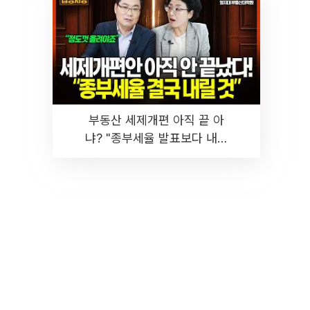
부동산 세제개편 아직 끝 아
냐? "종부세율 발표보다 내릴
것" 장기거주·양도세 전망 I 집
땅지성 I 김인만, 진미윤