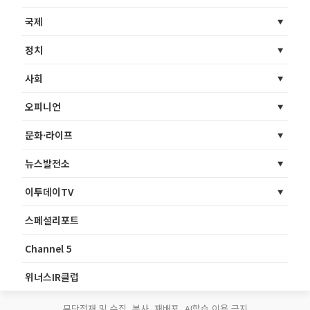
국제
정치
사회
오피니언
문화·라이프
뉴스발전소
이투데이TV
스페셜리포트
Channel 5
위너스IR클럽
무단전재 및 수집, 복사, 재배포, AI학습 이용 금지