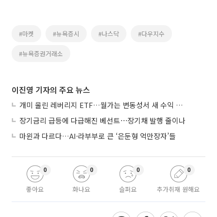
#마켓
#뉴욕증시
#나스닥
#다우지수
#뉴욕증권거래소
이진영 기자의 주요 뉴스
개미 울린 레버리지 ETF…월가는 변동성서 새 수익 기회
장기금리 급등에 다급해진 베선트⋯장기채 발행 줄이나
마윈과 다르다…AI·라부부로 큰 ‘은둔형 억만장자’들
0
0
0
0
좋아요
화나요
슬퍼요
추가취재 원해요