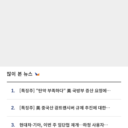
많이 본 뉴스
[특징주] “탄약 부족하다“ 美 국방부 증산 요청에⋯국내 방산주 급등세
1.
[특징주] 美 중국산 광트랜시버 규제 추진에 대한광통신 등 광통신株 강세
2.
현대차·기아, 이번 주 임단협 재개…하청 사용자성 재심도 ‘변수’
3.