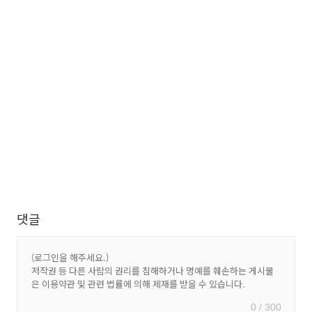
댓글
0 / 300