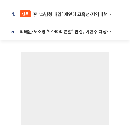
李 ‘호남형 대입’ 제안에 교육청·지역대학 서·논술형 입시 연계 '착수'
단독
4.
최태원·노소영 '9440억 분할' 판결, 이번주 재상고 여부 주목
5.