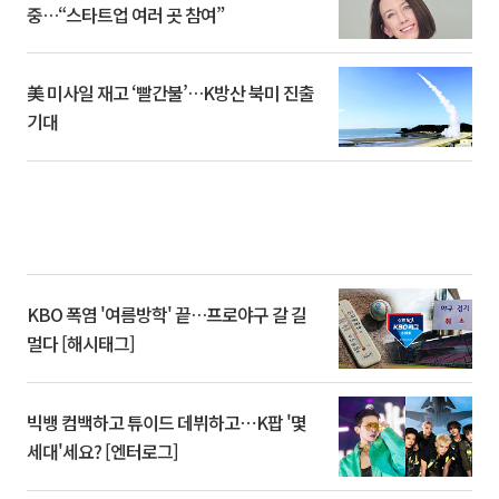
중…“스타트업 여러 곳 참여”
美 미사일 재고 ‘빨간불’…K방산 북미 진출
기대
KBO 폭염 '여름방학' 끝…프로야구 갈 길
멀다 [해시태그]
빅뱅 컴백하고 튜이드 데뷔하고⋯K팝 '몇
세대'세요? [엔터로그]