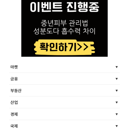
마켓
금융
부동산
산업
경제
국제