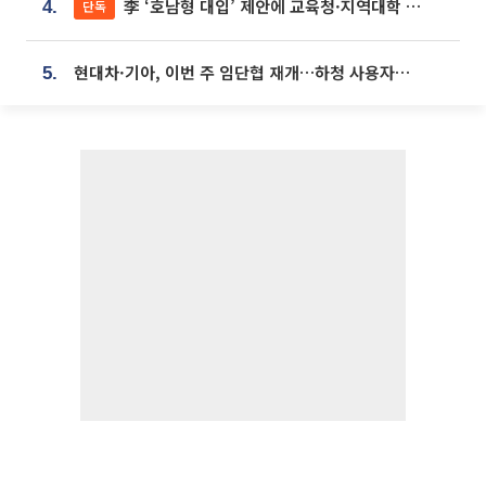
李 ‘호남형 대입’ 제안에 교육청·지역대학 서·논술형 입시 연계 '착수'
단독
4.
현대차·기아, 이번 주 임단협 재개…하청 사용자성 재심도 ‘변수’
5.