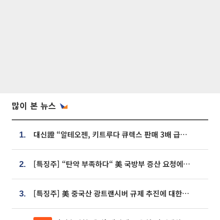
많이 본 뉴스
대신證 “알테오젠, 키트루다 큐렉스 판매 3배 급증…목표가 41만원 상향”
1.
[특징주] “탄약 부족하다“ 美 국방부 증산 요청에⋯국내 방산주 급등세
2.
[특징주] 美 중국산 광트랜시버 규제 추진에 대한광통신 등 광통신株 강세
3.