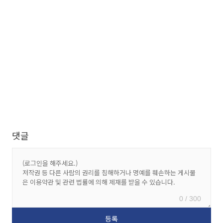
댓글
0 / 300