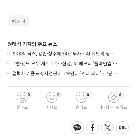
#현대차
권태성 기자의 주요 뉴스
SK하이닉스, 용인·청주에 54조 투자…AI 메모리 생산기지 키운다
D램·낸드 모두 세계 1위…삼성, AI 메모리 '풀라인업'으로 승부
갤럭시 Z 폴드8, 사전판매 144만대 '역대 최대'…7년만에 갤노트10 기록 넘어
0
0
0
0
좋아요
화나요
슬퍼요
추가취재 원해요