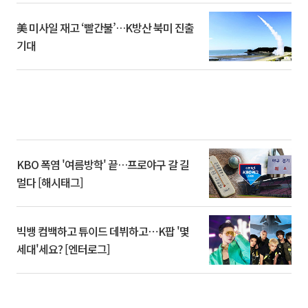
美 미사일 재고 ‘빨간불’…K방산 북미 진출
기대
KBO 폭염 '여름방학' 끝…프로야구 갈 길
멀다 [해시태그]
빅뱅 컴백하고 튜이드 데뷔하고⋯K팝 '몇
세대'세요? [엔터로그]