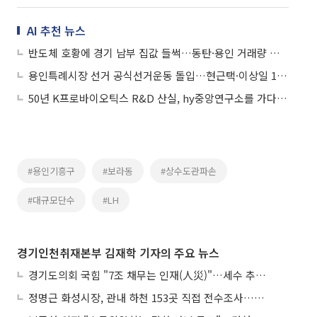
AI 추천 뉴스
반도체 호황에 경기 남부 집값 들썩…동탄·용인 거래량 급증
용인특례시장 선거 공식선거운동 돌입…현근택·이상일 13일 열전
50년 K프로바이오틱스 R&D 산실, hy중앙연구소를 가다...“5096종 균주로 해외시장 정조준”
#용인기흥구
#보라동
#상수도관파손
#대규모단수
#LH
경기인천취재본부 김재학 기자의 주요 뉴스
경기도의회 국힘 "7조 채무는 인재(人災)"…세수 추계 조작 의혹 제기
정명근 화성시장, 관내 하천 153곳 직접 전수조사…불법시설 정비