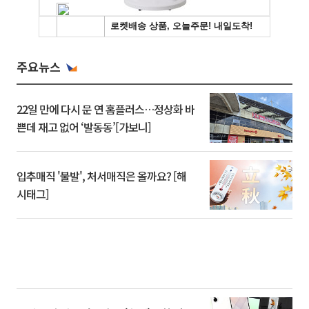
주요뉴스
22일 만에 다시 문 연 홈플러스…정상화 바
쁜데 재고 없어 ‘발동동’[가보니]
입추매직 '불발', 처서매직은 올까요? [해
시태그]