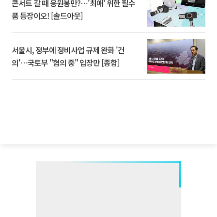
콘서트 갈 때 응원봉만?⋯'최애' 위한 필수
품 등장이오! [솔드아웃]
서울시, 정부에 정비사업 규제 완화 '건
의'⋯국토부 "협의 중" 입장만 [종합]