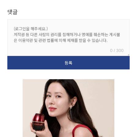
댓글
0 / 300