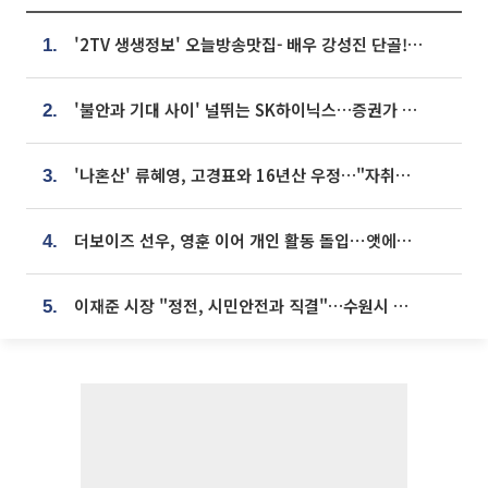
'2TV 생생정보' 오늘방송맛집- 배우 강성진 단골! 쌀국수ㆍ푸팟퐁 커리 맛집 '블○○○'
1.
'불안과 기대 사이' 널뛰는 SK하이닉스…증권가 "HBM4·LTA 기반 펀터멘털 견고"
2.
'나혼산' 류혜영, 고경표와 16년산 우정…"자취방서 부모님과 마주쳐"
3.
더보이즈 선우, 영훈 이어 개인 활동 돌입⋯앳에어리어와 전속계약
4.
이재준 시장 "정전, 시민안전과 직결"…수원시 비상대응체계 가동
5.