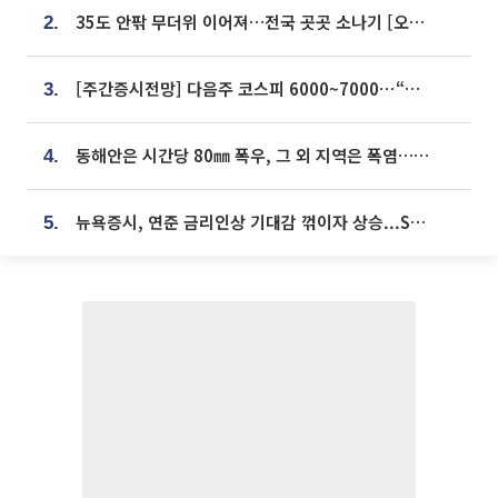
35도 안팎 무더위 이어져…전국 곳곳 소나기 [오늘 날씨]
2.
[주간증시전망] 다음주 코스피 6000~7000⋯“外人 수급은 정책이 변수”
3.
동해안은 시간당 80㎜ 폭우, 그 외 지역은 폭염…‘극과 극 날씨’
4.
뉴욕증시, 연준 금리인상 기대감 꺾이자 상승...S&P500 사상 최고치 [종합]
5.