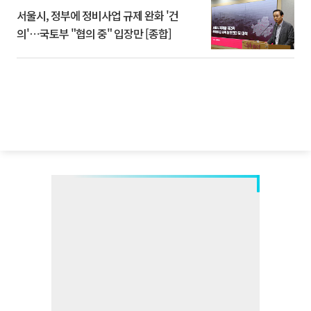
서울시, 정부에 정비사업 규제 완화 '건
의'⋯국토부 "협의 중" 입장만 [종합]