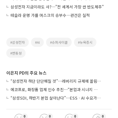
삼성전자 지금이라도 사?⋯"전 세계서 가장 싼 반도체주"
테슬라 운명 가를 머스크의 승부수⋯관건은 실적
#삼성전자
#AI
#슈퍼사이클
#뉴욕증시
#변동성
이은지 PD의 주요 뉴스
“삼성전자 하단 단단해질 것”⋯레버리지 규제에 쏠림 완화
에코프로, 화장품 업체 인수 추진⋯“본업과 시너지 부족”
“삼성SDI, 하반기 본업 살아난다”⋯ESSㆍAI 수요가 견인
0
0
0
0