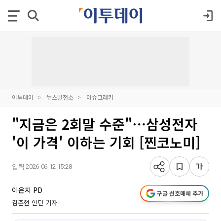
이투데이
뉴스발전소
이슈크래커
"지금은 2회말 수준"⋯삼성전자
'이 가격' 이하는 기회 [찐코노미]
입력 2026-06-12 15:28
이은지 PD
구글 선호매체 추가
김준현 인턴 기자