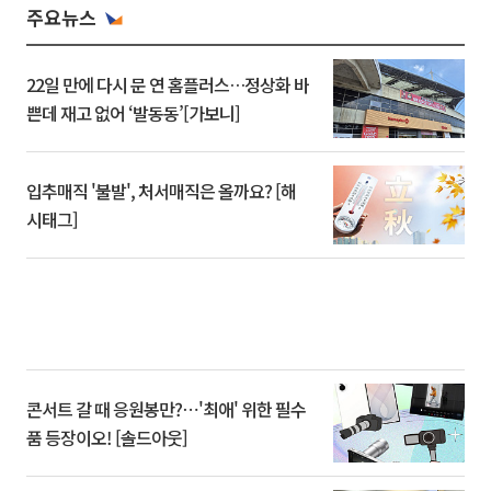
주요뉴스
22일 만에 다시 문 연 홈플러스…정상화 바
쁜데 재고 없어 ‘발동동’[가보니]
입추매직 '불발', 처서매직은 올까요? [해
시태그]
콘서트 갈 때 응원봉만?⋯'최애' 위한 필수
품 등장이오! [솔드아웃]