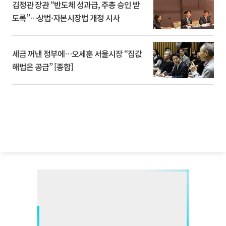
김정관 장관 “반도체 성과급, 주총 승인 받
도록”…상법·자본시장법 개정 시사
세금 꺼낸 정부에…오세훈 서울시장 “집값
해법은 공급” [종합]