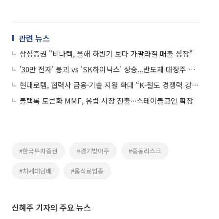
관련 뉴스
삼성증권 "비나텍, 올해 하반기 보다 가팔라질 매출 성장"
'30만 전자' 붕괴 vs 'SK하이닉스' 상승...반도체 대장주 희비 갈렸다
현대로템, 협력사 금융·기술 지원 확대 “K-철도 경쟁력 강화”
블랙록 토큰화 MMF, 유럽 시장 진출∙∙∙스테이블코인 확장
#한국투자증권
#경기방어주
#중동리스크
#차세대담배
#음식료업종
신혜주 기자의 주요 뉴스