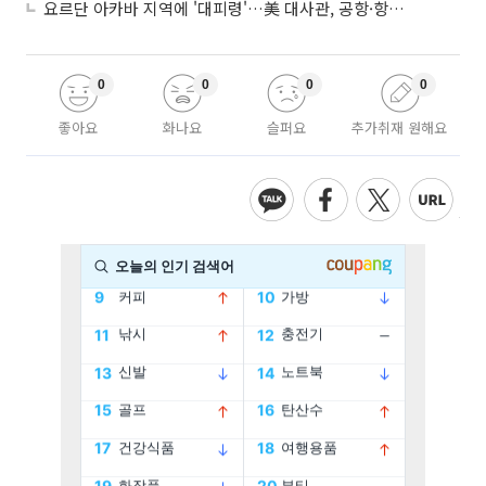
요르단 아카바 지역에 '대피령'…美 대사관, 공항·항구 접근 금지 권고
0
0
0
0
좋아요
화나요
슬퍼요
추가취재 원해요