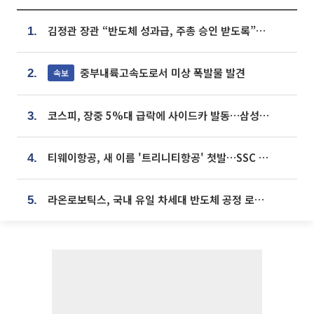
김정관 장관 “반도체 성과급, 주총 승인 받도록”…상법·자본시장법 개정 시사
1.
중부내륙고속도로서 미상 폭발물 발견
속보
2.
코스피, 장중 5%대 급락에 사이드카 발동…삼성·SK 동반 폭락
3.
티웨이항공, 새 이름 '트리니티항공' 첫발…SSC 전략 본격화
4.
라온로보틱스, 국내 유일 차세대 반도체 공정 로봇 개발 ‘고객사 테스트 진행’
5.