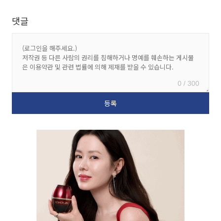
댓글
0 / 300