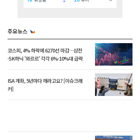
주요뉴스
코스피, 4% 하락에 6270선 마감…삼전
·SK하닉 '와르르' 각각 6%·10%대 급락
ISA 계좌, 5년마다 깨라고요? [이슈크래
커]