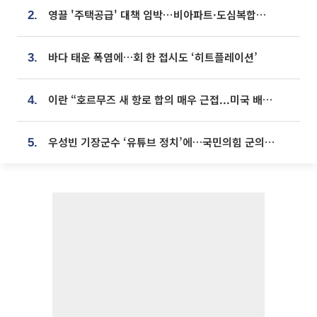
영끌 '주택공급' 대책 임박⋯비아파트·도심복합까지 총동원
2.
바다 태운 폭염에…회 한 접시도 ‘히트플레이션’
3.
이란 “호르무즈 새 항로 합의 매우 근접...미국 배상 먼저”
4.
우성빈 기장군수 ‘유튜브 정치’에…국민의힘 군의원들 집단 반발
5.