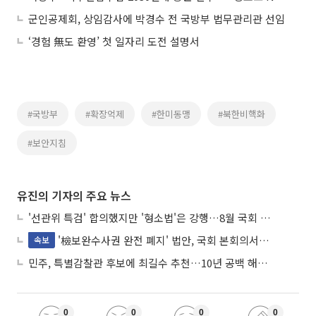
군인공제회, 상임감사에 박경수 전 국방부 법무관리관 선임
‘경험 無도 환영’ 첫 일자리 도전 설명서
#국방부
#확장억제
#한미동맹
#북한비핵화
#보안지침
유진의 기자의 주요 뉴스
'선관위 특검' 합의했지만 '형소법'은 강행…8월 국회 '입법 2차전' 예고
'檢보완수사권 완전 폐지' 법안, 국회 본회의서 민주당 주도 통과
속보
민주, 특별감찰관 후보에 최길수 추천…10년 공백 해소 속도
0
0
0
0