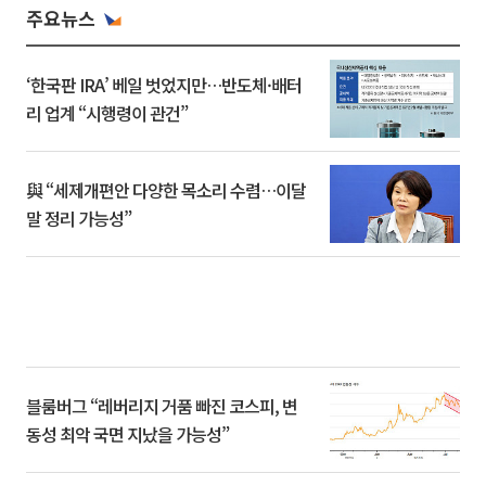
주요뉴스
‘한국판 IRA’ 베일 벗었지만…반도체·배터
리 업계 “시행령이 관건”
與 “세제개편안 다양한 목소리 수렴…이달
말 정리 가능성”
블룸버그 “레버리지 거품 빠진 코스피, 변
동성 최악 국면 지났을 가능성”