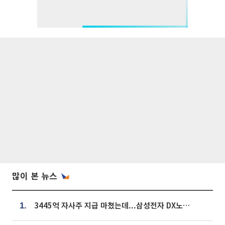
많이 본 뉴스
3445억 자사주 지급 마쳤는데...삼성전자 DX노조, 뒤늦은 '떼쓰기 집회'
1.