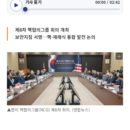
기사 듣기
00:00 / 02:42
제6차 핵협의그룹 회의 개최
보안지침 서명…핵·재래식 통합 발전 논의
▲한미 핵협의그룹(NCG) 제6차 회의. (연합뉴스)