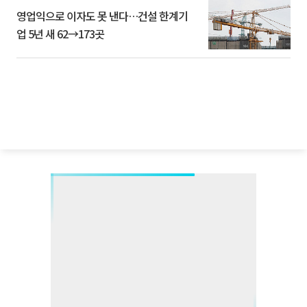
영업익으로 이자도 못 낸다…건설 한계기
업 5년 새 62→173곳