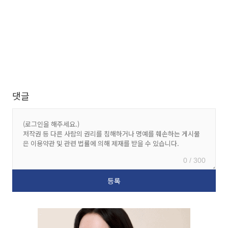
댓글
0 / 300