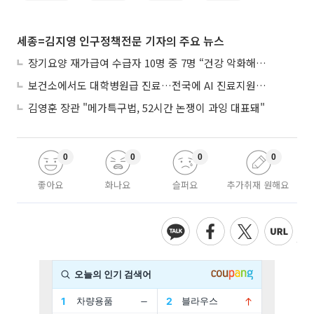
세종=김지영 인구정책전문 기자의 주요 뉴스
장기요양 재가급여 수급자 10명 중 7명 “건강 악화해도 집에서”
보건소에서도 대학병원급 진료…전국에 AI 진료지원도구 보급
김영훈 장관 "메가특구법, 52시간 논쟁이 과잉 대표돼"
0
0
0
0
좋아요
화나요
슬퍼요
추가취재 원해요