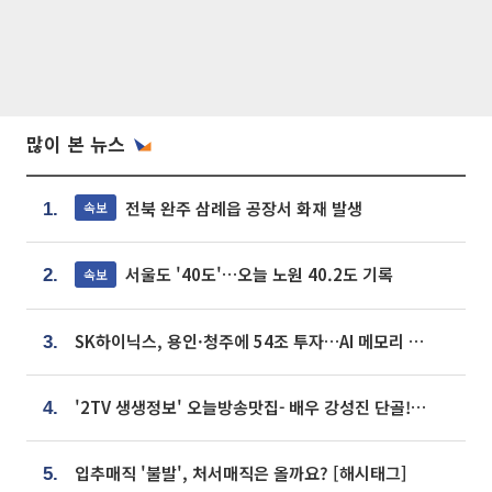
많이 본 뉴스
전북 완주 삼례읍 공장서 화재 발생
속보
1.
서울도 '40도'…오늘 노원 40.2도 기록
속보
2.
SK하이닉스, 용인·청주에 54조 투자…AI 메모리 생산기지 키운다
3.
'2TV 생생정보' 오늘방송맛집- 배우 강성진 단골! 쌀국수ㆍ푸팟퐁 커리 맛집 '블○○○'
4.
입추매직 '불발', 처서매직은 올까요? [해시태그]
5.