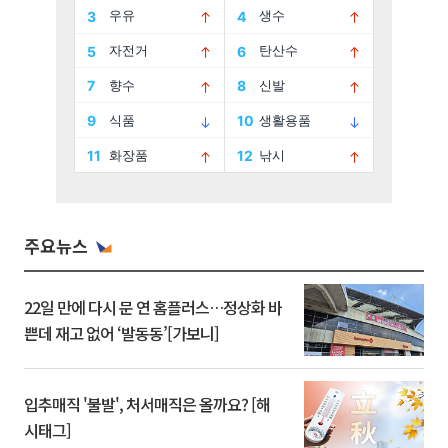
주요뉴스
22일 만에 다시 문 연 홈플러스…정상화 바
쁜데 재고 없어 ‘발동동’[가보니]
입추매직 '불발', 처서매직은 올까요? [해
시태그]