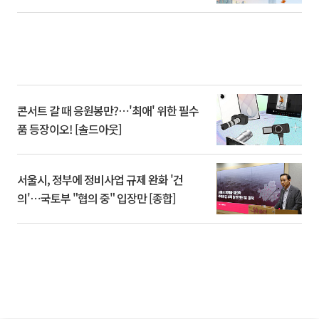
콘서트 갈 때 응원봉만?⋯'최애' 위한 필수
품 등장이오! [솔드아웃]
서울시, 정부에 정비사업 규제 완화 '건
의'⋯국토부 "협의 중" 입장만 [종합]