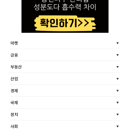
마켓
금융
부동산
산업
경제
국제
정치
사회