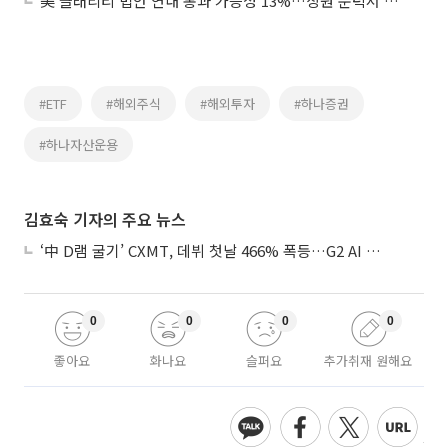
美 클래리티 법안 연내 통과 가능성 13%…상원 문턱서 제동
#ETF
#해외주식
#해외투자
#하나증권
#하나자산운용
김효숙 기자의 주요 뉴스
‘中 D램 굴기’ CXMT, 데뷔 첫날 466% 폭등…G2 AI 패권 ‘쩐의 전쟁’
0
0
0
0
좋아요
화나요
슬퍼요
추가취재 원해요