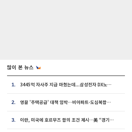
많이 본 뉴스
3445억 자사주 지급 마쳤는데...삼성전자 DX노조, 뒤늦은 '떼쓰기 집회'
1.
영끌 '주택공급' 대책 임박⋯비아파트·도심복합까지 총동원
2.
이란, 미국에 호르무즈 합의 조건 제시…美 “경기 아직 안 끝나” [종합]
3.