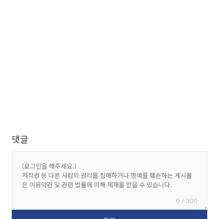
댓글
0 / 300