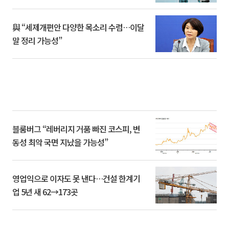
與 “세제개편안 다양한 목소리 수렴…이달
말 정리 가능성”
블룸버그 “레버리지 거품 빠진 코스피, 변
동성 최악 국면 지났을 가능성”
영업익으로 이자도 못 낸다…건설 한계기
업 5년 새 62→173곳