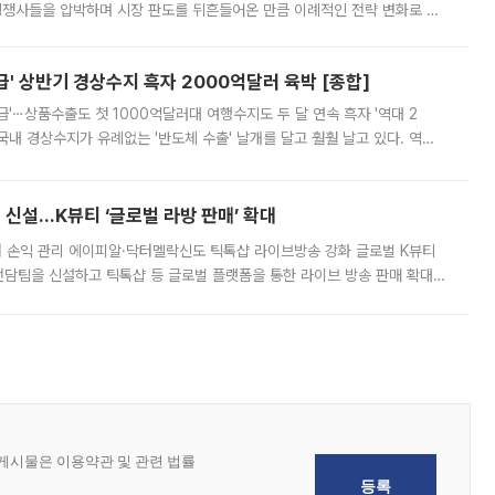
 경쟁사들을 압박하며 시장 판도를 뒤흔들어온 만큼 이례적인 전략 변화로 평
 이날 공지를 통해 구체적인 인상 폭은 공개하지 않았지만 상당한 수
' 상반기 경상수지 흑자 2000억달러 육박 [종합]
급'⋯상품수출도 첫 1000억달러대 여행수지도 두 달 연속 흑자 '역대 2
국내 경상수지가 유례없는 '반도체 수출' 날개를 달고 훨훨 날고 있다. 역대
경상수지 뿐 아니라 상반기 경상수지 흑자도 2000억달러에 근접하며 사상 최
신설…K뷰티 ‘글로벌 라방 판매’ 확대
터 손익 관리 에이피알·닥터멜락신도 틱톡샵 라이브방송 강화 글로벌 K뷰티
담팀을 신설하고 틱톡샵 등 글로벌 플랫폼을 통한 라이브 방송 판매 확대에
급하는 데서 한발 더 나아가 방송 기획과 상품 구성, 출연자 섭외, 손익