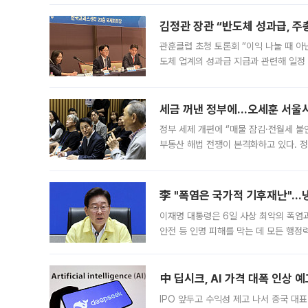
편을
김정관 장관 “반도체 성과급, 
관훈클럽 초청 토론회 “이익 나눌 때 아
도체 업계의 성과급 지급과 관련해 일정
최근 상법·자본시장법 개정으로 기업 지
세금 꺼낸 정부에…오세훈 서울시장
정부 세제 개편에 “매물 잠김·전월세 불
부동산 해법 전쟁이 본격화하고 있다. 
드를 꺼내자 서울시는 전·월세 부담만 
李 "폭염은 국가적 기후재난"…냉
이재명 대통령은 6일 사상 최악의 폭염
안전 등 인명 피해를 막는 데 모든 행
인프라 확충 계획을 내년도 예산안에 반
中 딥시크, AI 가격 대폭 인상 
IPO 앞두고 수익성 제고 나서 중국 대표