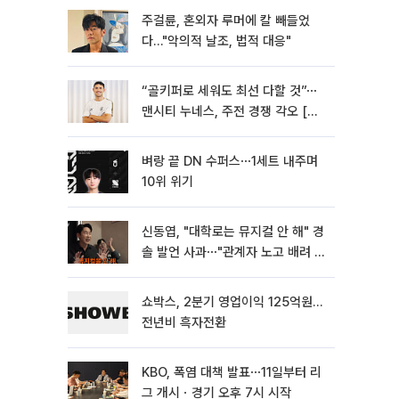
주걸륜, 혼외자 루머에 칼 빼들었
다…"악의적 날조, 법적 대응"
“골키퍼로 세워도 최선 다할 것”⋯
맨시티 누네스, 주전 경쟁 각오 [인
터뷰]
벼랑 끝 DN 수퍼스⋯1세트 내주며
10위 위기
신동엽, "대학로는 뮤지컬 안 해" 경
솔 발언 사과⋯"관계자 노고 배려 못
해"
쇼박스, 2분기 영업이익 125억원…
전년비 흑자전환
KBO, 폭염 대책 발표⋯11일부터 리
그 개시ㆍ경기 오후 7시 시작