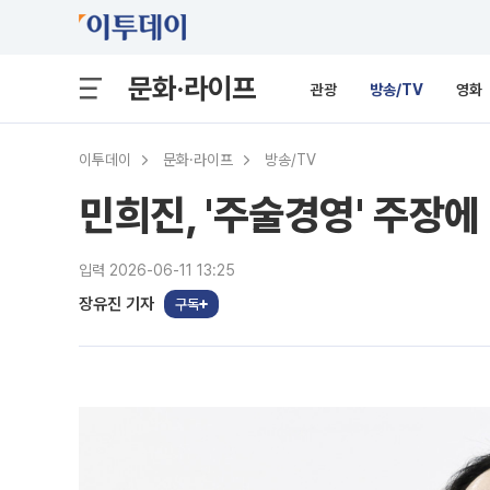
문화·라이프
관광
방송/TV
영화
이투데이
문화·라이프
방송/TV
민희진, '주술경영' 주장
입력 2026-06-11 13:25
장유진 기자
구독