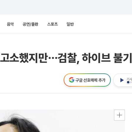
음악
공연/출판
스포츠
일반
에 고소했지만⋯검찰, 하이브 불
기사
구글 선호매체 추가