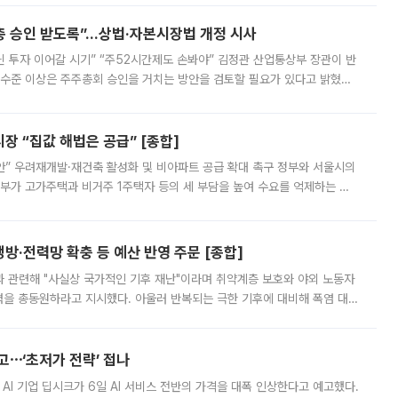
주총 승인 받도록”…상법·자본시장법 개정 시사
닌 투자 이어갈 시기” “주52시간제도 손봐야” 김정관 산업통상부 장관이 반
 수준 이상은 주주총회 승인을 거치는 방안을 검토할 필요가 있다고 밝혔다.
배구조와 주주권 강화 논의가 이어지는 가운데, 핵심 연구인력에 대한
 “집값 해법은 공급” [종합]
안” 우려재개발·재건축 활성화 및 비아파트 공급 확대 촉구 정부와 서울시의
정부가 고가주택과 비거주 1주택자 등의 세 부담을 높여 수요를 억제하는 카
키울 것이라며 세금이 아닌 공급이 근본적인 처방이라고 전면 반박했다.
방·전력망 확충 등 예산 반영 주문 [종합]
과 관련해 "사실상 국가적인 기후 재난"이라며 취약계층 보호와 야외 노동자
정력을 총동원하라고 지시했다. 아울러 반복되는 극한 기후에 대비해 폭염 대응
영하는 방안도 검토하라고 주문했다. 이 대통령은 이날 폭염·가뭄 대
예고⋯‘초저가 전략’ 접나
 AI 기업 딥시크가 6일 AI 서비스 전반의 가격을 대폭 인상한다고 예고했다.