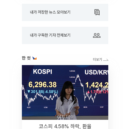
내가 저장한 뉴스 모아보기
내가 구독한 기자 전체보기
한 컷
코스피 4.58% 하락, 환율