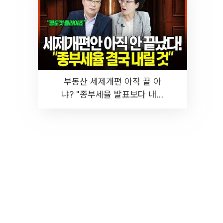
부동산 세제개편 아직 끝 아
냐? "종부세율 발표보다 내릴
것" 장기거주·양도세 전망 I 집
땅지성 I 김인만, 진미윤