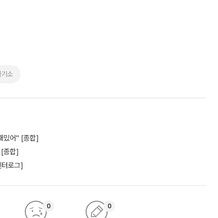
불기소
재밌어" [종합]
 [종합]
엔터로그]
0
0