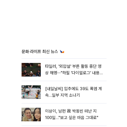
문화·라이프 최신 뉴스
타일러, '외압설' 부른 활동 중단 영
상 해명⋯"하필 '다이얼로그' 내용이
라"
[내일날씨] 입추에도 39도 폭염 계
속…일부 지역 소나기
이상이, 남편 故 박동빈 떠난 지
100일…"보고 싶은 마음 그대로"