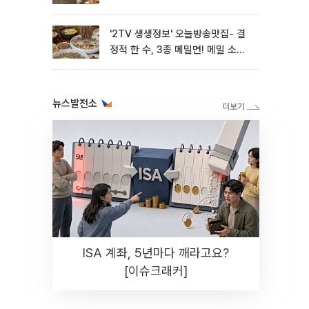
'2TV 생생정보' 오늘방송맛집- 결
정적 한 수, 3종 메밀면! 메밀 소바
맛집 '의○○○○'
뉴스발전소
ISA 계좌, 5년마다 깨라고요?
[이슈크래커]