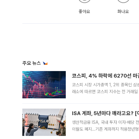
좋아요
화나요
주요 뉴스
코스피, 4% 하락에 6270선 마
코스피 시장 시가총액 1, 2위 종목인 
래소에 따르면 코스피 지수는 전 거래일 대
1.81% 내린 6478.75에 출발한 코
다. 이날 오전
ISA 계좌, 5년마다 깨라고요? 
생산적금융 ISA, 국내 투자 이자·배당
이월도 폐지…기존 계좌까지 적용청년형 
는 5년마다 계좌를 해지하라는 건가요?”