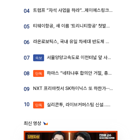
트럼프 “자석 사업을 하라”…제이에스링크, 비중국 영구자석 공급망 구축 속도
04
티웨이항공, 새 이름 '트리니티항공' 첫발…SSC 전략 본격화
05
라온로보틱스, 국내 유일 차세대 반도체 공정 로봇 개발 ‘고객사 테스트 진행’
06
서울양양고속도로 이천터널 앞 사고 발생
07
속보
하마스 “네타냐후 합의안 거절, 총선 앞두고 시간 끌기”
08
단독
NXT 프리마켓서 SK하이닉스 또 하한가⋯‘11주 거래’에 시초가 왜곡
09
10
실리콘투, 라이브커머스팀 신설…K뷰티 ‘글로벌 판매망’ 확대[K뷰티 라방戰]
단독
최신 영상