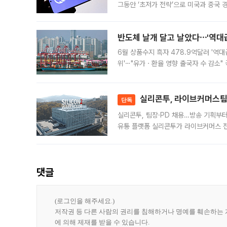
그동안 ‘초저가 전략’으로 미국과 중국
가된다. 블룸버그통신에 따르면 딥시크는
반도체 날개 달고 날았다⋯'역대급
6월 상품수지 흑자 478.9억달러 '역대
위'⋯"유가ㆍ환율 영향 출국자 수 감소" 
급 수출 호조가 매달 이어지면서 6월 
대 기
실리콘투, 라이브커머스팀 
단독
실리콘투, 팀장·PD 채용…방송 기획부
유통 플랫폼 실리콘투가 라이브커머스 전
나섰다. 국내 화장품을 해외 유통망에 공
댓글