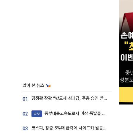
많이 본 뉴스
김정관 장관 “반도체 성과급, 주총 승인 받도록”…상법·자본시장법 개정 시사
01
중부내륙고속도로서 미상 폭발물 발견
02
속보
코스피, 장중 5%대 급락에 사이드카 발동…삼성·SK 동반 폭락
03