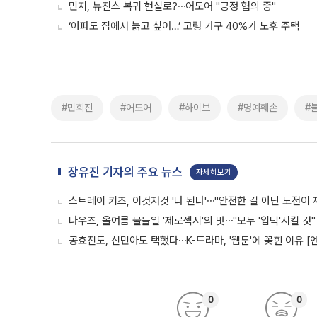
민지, 뉴진스 복귀 현실로?⋯어도어 "긍정 협의 중"
‘아파도 집에서 늙고 싶어…’ 고령 가구 40%가 노후 주택
#민희진
#어도어
#하이브
#명예훼손
#
장유진 기자의 주요 뉴스
자세히보기
스트레이 키즈, 이것저것 '다 된다'⋯"안전한 길 아닌 도전이 
나우즈, 올여름 물들일 '제로섹시'의 맛⋯"모두 '입덕'시킬 것"
공효진도, 신민아도 택했다⋯K-드라마, '웹툰'에 꽂힌 이유 [
0
0