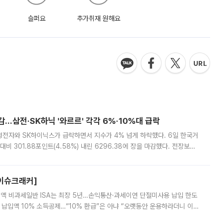
슬퍼요
추가취재 원해요
감…삼전·SK하닉 '와르르' 각각 6%·10%대 급락
삼성전자와 SK하이닉스가 급락하면서 지수가 4% 넘게 하락했다. 6일 한국거
비 301.88포인트(4.58%) 내린 6296.38에 장을 마감했다. 전장보다
스피는 장중 한때 6550.94까지 오르기도 했으나 6238.32까지 밀리기도 했
[이슈크래커]
 전액 비과세일반 ISA는 최장 5년…손익통산·과세이연 단절미사용 납입 한도
납입액 10% 소득공제…“10% 환급”은 아냐 “오랫동안 운용하라더니 이제
 ‘만능 절세 통장’으로 불리는 개인종합자산관리계좌(ISA)가 두 갈래로 개