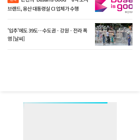
브랜드, 용산 대통령실 CI 업체가 수행
'입추'에도 39도⋯수도권ㆍ강원ㆍ전라 폭
염 [날씨]