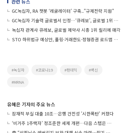
관련 뉴스
GC녹십자, RA 챗봇 ‘레귤레이터’ 구축..”규제전략 지원”
GC녹십자 기술력 글로벌서 인정…‘큐레보’, 글로벌 1위 릴리에 매각
녹십자 관계사 큐레보, 글로벌 제약사 시총 1위 릴리에 매각
STO 하위법규 예상안, 풀링·거래한도·정형증권 로드맵 제시
#녹십자
#코로나19
#팬데믹
#백신
#MRNA
유혜은 기자의 주요 뉴스
잠재적 부실 대출 10조…은행 건전성 '시한폭탄' 커졌다
‘비거주 1주택자’ 정조준한 세제 개편…다음 스텝은 금융 대책
李 “삼전닉스 레버리지 보완 대책 신속 마련⋯장기 채무 과감히 탕감”