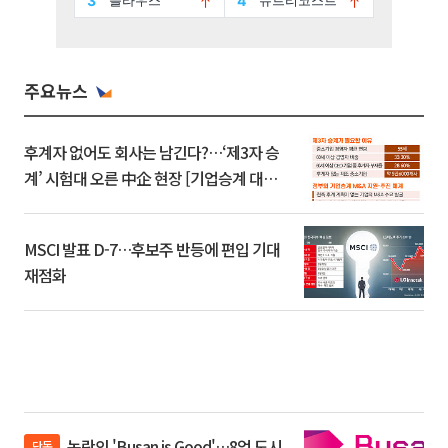
주요뉴스
후계자 없어도 회사는 남긴다?…‘제3자 승
계’ 시험대 오른 中企 현장 [기업승계 대전
환]
MSCI 발표 D-7…후보주 반등에 편입 기대
재점화
논란의 'Busan is Good'…8억 도시
단독