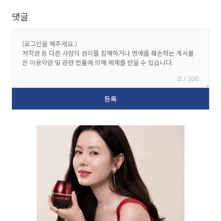
댓글
0 / 300