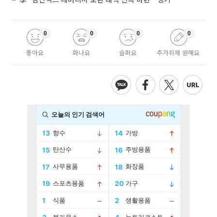
0
0
0
0
좋아요
화나요
슬퍼요
추가취재 원해요