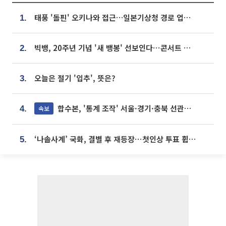
태풍 '돌핀' 오키나와 접근…일본기상청 경로 업데이트
1.
빅뱅, 20주년 기념 '새 뱅봉' 선보인다⋯콘서트 앞두고 팝업 개최
2.
오늘은 절기 '입추', 뜻은?
3.
합수본, '통계 조작' 서울·경기·충북 선관위 등 추가 압수수색
속보
4.
‘나솔사계’ 국화, 결별 후 재등장⋯첫인상 투표 휩쓸고 ‘인기녀’ 등극
5.