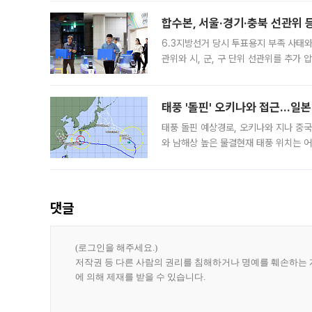
후
합수본, 서울·경기·충북 선관위 등
6.3지방선거 당시 투표용지 부족 사태
관위와 시, 군, 구 단위 선관위를 추가
부(김태훈 서울중앙지검 3차장검사)는 
태풍 '돌핀' 오키나와 접근…일
태풍 돌핀 예상경로, 오키나와 지나 중
와 남해상 높은 물결현재 태풍 위치는 어
강한 세력을 유지한 채 일본 오키나와와
댓글