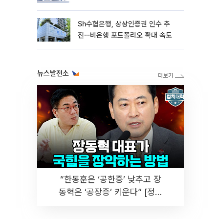
Sh수협은행, 상상인증권 인수 추
진⋯비은행 포트폴리오 확대 속도
뉴스발전소
“한동훈은 ‘공한증’ 낮추고 장
동혁은 ‘공장증’ 키운다” [정치
대학]