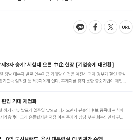
제3자 승계’ 시험대 오른 中企 현장 [기업승계 대전환]
지원 첫발 매수자 발굴·인수자금·거래망 이전은 여전히 과제 정부가 혈연 중심
장기근속 임직원 등 제3자에게 연다. 후계자를 찾지 못한 중소기업이 폐업
해 기술과 일자리를 남기도록 하겠다는 취지다. 다만 세금 감면만으로 거래를
에 편입 기대 재점화
월 정기 리뷰 발표가 일주일 앞으로 다가오면서 편출입 후보 종목에 관심이
 시가총액이 크게 흔들렸지만 저점 이후 주가가 상당 부분 회복되면서 편입
다시 부각되고 있다. 7일 금융투자업계에 따르면 MSCI는 한국시간으로 오는
od'…8억 도시브랜드, 용산 대통령실 CI 업체가 수행