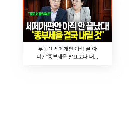
부동산 세제개편 아직 끝 아
냐? "종부세율 발표보다 내릴
것" 장기거주·양도세 전망 I 집
땅지성 I 김인만, 진미윤