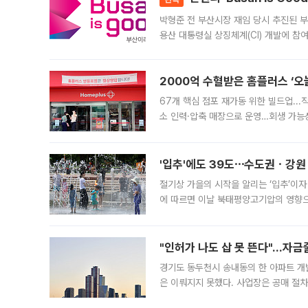
박형준 전 부산시장 재임 당시 추진된 부산
용산 대통령실 상징체계(CI) 개발에 참
도시브랜드 사업이 공개 이후 시민 공감
2000억 수혈받은 홈플러스 ‘오늘
67개 핵심 점포 재가동 위한 빌드업..
소 인력·압축 매장으로 운영…회생 가능성
영업을 시작한다. 핵심 점포 67개에는 
'입추'에도 39도⋯수도권ㆍ강원
절기상 가을의 시작을 알리는 ‘입추’이자
에 따르면 이날 북태평양고기압의 영향으
도, 낮 최고기온은 31~39도로, 전국
"인허가 나도 삽 못 뜬다"…자금
경기도 동두천시 송내동의 한 아파트 개
은 이뤄지지 못했다. 사업장은 공매 절차
3차 공매까지 진행됐으나 모두 유찰됐다.