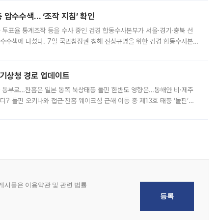
 압수수색… ‘조작 지침’ 확인
와 투표율 통계조작 등을 수사 중인 검경 합동수사본부가 서울·경기·충북 선
 압수수색에 나섰다. 7일 국민참정권 침해 진상규명을 위한 검경 합동수사본
추가 증거 확보를 위해 중앙선관위, 서울시·경기도·충청북도 선관위, 김포시
본기상청 경로 업데이트
국 동부로…찬홈은 일본 동쪽 북상태풍 돌핀 한반도 영향은…동해안 비·제주
디? 돌핀 오키나와 접근·찬홈 웨이크섬 근해 이동 중 제13호 태풍 ‘돌핀’이
 아마미 지방에 접근하고 있다. 돌핀은 오키나와 부근을 지난 뒤 동중국해