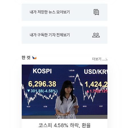
내가 저장한 뉴스 모아보기
내가 구독한 기자 전체보기
한 컷
코스피 4.58% 하락, 환율