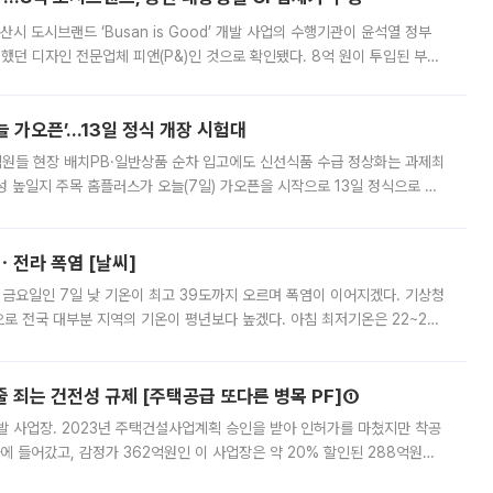
시 도시브랜드 ‘Busan is Good’ 개발 사업의 수행기관이 윤석열 정부
여했던 디자인 전문업체 피앤(P&)인 것으로 확인됐다. 8억 원이 투입된 부산
 부족과 디자인 정체성 논란에 휩싸였던 만큼, 사업 선정 과정과 결과물에
 가오픈’...13일 정식 개장 시험대
.직원들 현장 배치PB·일반상품 순차 입고에도 신선식품 수급 정상화는 과제최
 높일지 주목 홈플러스가 오늘(7일) 가오픈을 시작으로 13일 정식으로 재
직원들이 현장 배치되고, PB 상품과 함께 일반 상품 납품도 순차적으로 진행
ㆍ전라 폭염 [날씨]
 금요일인 7일 낮 기온이 최고 39도까지 오르며 폭염이 이어지겠다. 기상청
로 전국 대부분 지역의 기온이 평년보다 높겠다. 아침 최저기온은 22~27
 대부분 지역에 폭염특보가 발효된 가운데 최고체감온도는 35도 안팎까지 올라
줄 죄는 건전성 규제 [주택공급 또다른 병목 PF]①
발 사업장. 2023년 주택건설사업계획 승인을 받아 인허가를 마쳤지만 착공
에 들어갔고, 감정가 362억원인 이 사업장은 약 20% 할인된 288억원에
 현재는 4차 공매를 위한 조건 협의가 진행 중이다. 수도권의 주요 주거 배