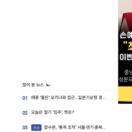
많이 본 뉴스
태풍 '돌핀' 오키나와 접근…일본기상청 경로 업데이트
01
오늘은 절기 '입추', 뜻은?
02
합수본, '통계 조작' 서울·경기·충북 선관위 등 추가 압수수색
03
속보