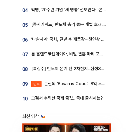
빅뱅, 20주년 기념 '새 뱅봉' 선보인다⋯콘서트 앞두고 팝업 개최
04
[증시키워드] 반도체 충격 뚫은 개별 호재...포스코퓨처엠·에코프로·한화솔루션 '눈길'
05
‘나솔사계’ 국화, 결별 후 재등장⋯첫인상 투표 휩쓸고 ‘인기녀’ 등극
06
톰 홀랜드♥젠데이아, 비밀 결혼 파티 포착⋯호텔 대관비만 9억
07
[특징주] 반도체 온기 탄 2차전지...삼성SDI, 장 초반 7% 넘게 껑충
08
논란의 'Busan is Good'…8억 도시브랜드, 용산 대통령실 CI 업체가 수행
09
단독
고점서 후퇴한 국제 금값…국내 금시세는?
10
최신 영상