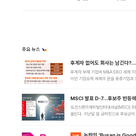
주요 뉴스
후계자 없어도 회사는 남긴다?…‘
후계자 부재 기업에 M&A·EBO 세제 
이던 기업승계 세제의 문을 동종기업과 
대신 M&A나 임직원 인수(EBO)를 통
늘
MSCI 발표 D-7…후보주 반등
모건스탠리캐피털인터내셔널(MSCI) 8
쏠린다. 지난달 말 급락장으로 후보군의
가능성과 지수 추종 자금 유입 기대가 
논란의 'Busan is Go
단독