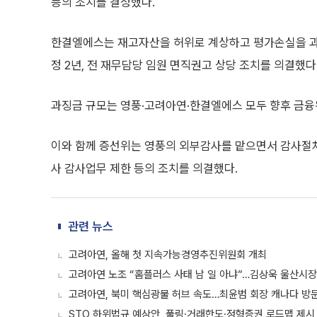
등의 조치를 결정했다.
한결엘에스는 재고자산을 허위로 계상하고 평가손실을 과
정 2년, 전 재무담당 임원 면직권고 상당 조치를 의결했다
과징금 규모는 영풍·고려아연·한결엘에스 모두 향후 금융
이와 함께 증선위는 영풍의 외부감사를 맡으면서 감사절
사 감사업무 제한 등의 조치를 의결했다.
관련 뉴스
고려아연, 올해 첫 지속가능경영추진위원회 개최
고려아연 노조 “홈플러스 사태 남 일 아냐”…김상욱 울산시장
고려아연, 북미 핵심광물 허브 속도…최윤범 회장 캐나다 방
STO 하위법규 예상안, 풀링·거래한도·정형증권 로드맵 제시