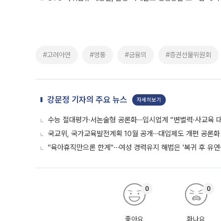
#고려아연
#영풍
#금융의
#증권선물위원회
강문정 기자의 주요 뉴스
자세히보기
수능 절대평가·서논술형 공론화⋯입시업계 “변별력·사교육 대
국교위, 국가교육발전계획 10월 공개⋯대입제도 개편 공론화 
"육아휴직만으론 한계"⋯여성 경력유지 해법은 '복귀 후 유연
0
0
좋아요
화나요