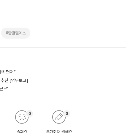
#한결엘에스
책 먼저”
추진 [업무보고]
근무’
0
0
슬퍼요
추가취재 원해요