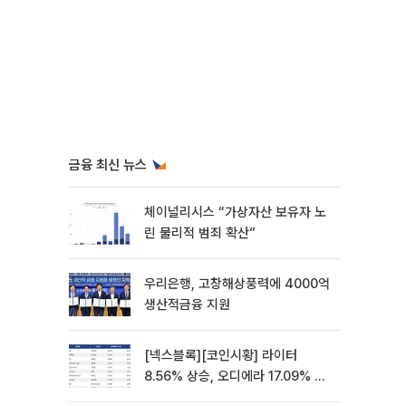
금융 최신 뉴스
체이널리시스 “가상자산 보유자 노
린 물리적 범죄 확산”
우리은행, 고창해상풍력에 4000억
생산적금융 지원
[넥스블록][코인시황] 라이터
8.56% 상승, 오디에라 17.09% 하
락