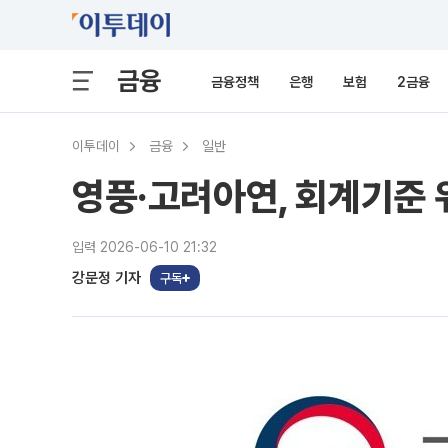
금융
금융정책
은행
보험
2금융
이투데이
금융
일반
영풍·고려아연, 회계기준
입력 2026-06-10 21:32
강문정 기자
구독