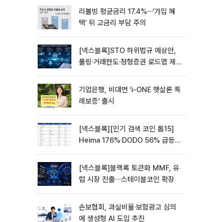
리볼빙 평균금리 17.4%⋯‘가입 혜
택’ 뒤 고금리 부담 주의
[넥스블록]STO 하위법규 예상안,
풀링·거래한도·정형증권 로드맵 제
시
기업은행, 비대면 ‘i-ONE 햇살론 특
례보증’ 출시
[넥스블록][인기 검색 코인 톱15]
Heima 176%·DODO 56% 급등…
대형주 속 고변동 알트 부각
[넥스블록]블랙록 토큰화 MMF, 유
럽 시장 진출∙∙∙스테이블코인 확장
손보협회, 과실비율·보험광고 심의
에 생성형 AI 도입 추진