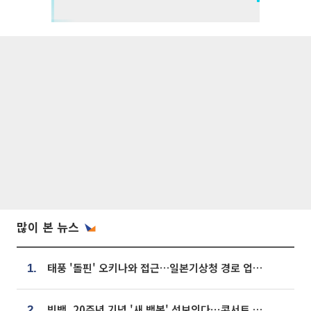
많이 본 뉴스
태풍 '돌핀' 오키나와 접근…일본기상청 경로 업데이트
1.
빅뱅, 20주년 기념 '새 뱅봉' 선보인다⋯콘서트 앞두고 팝업 개최
2.