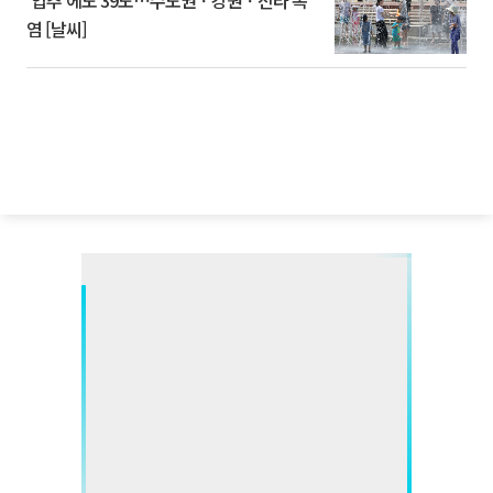
'입추'에도 39도⋯수도권ㆍ강원ㆍ전라 폭
염 [날씨]