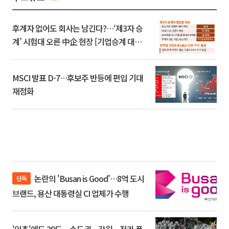
후계자 없어도 회사는 남긴다?…‘제3자 승
계’ 시험대 오른 中企 현장 [기업승계 대전
환]
MSCI 발표 D-7…후보주 반등에 편입 기대
재점화
논란의 'Busan is Good'…8억 도시
단독
브랜드, 용산 대통령실 CI 업체가 수행