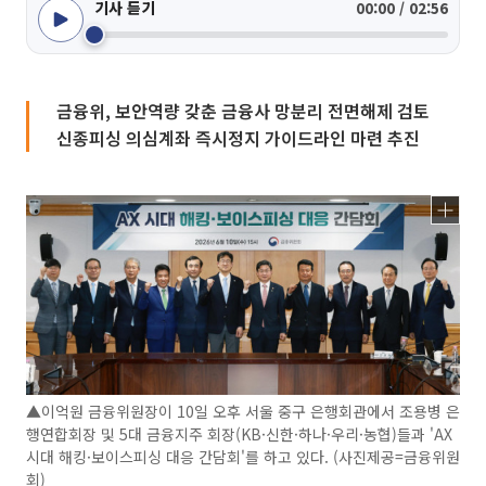
기사 듣기
00:00 / 02:56
금융위, 보안역량 갖춘 금융사 망분리 전면해제 검토
신종피싱 의심계좌 즉시정지 가이드라인 마련 추진
▲이억원 금융위원장이 10일 오후 서울 중구 은행회관에서 조용병 은
행연합회장 및 5대 금융지주 회장(KB·신한·하나·우리·농협)들과 'AX
시대 해킹·보이스피싱 대응 간담회'를 하고 있다. (사진제공=금융위원
회)