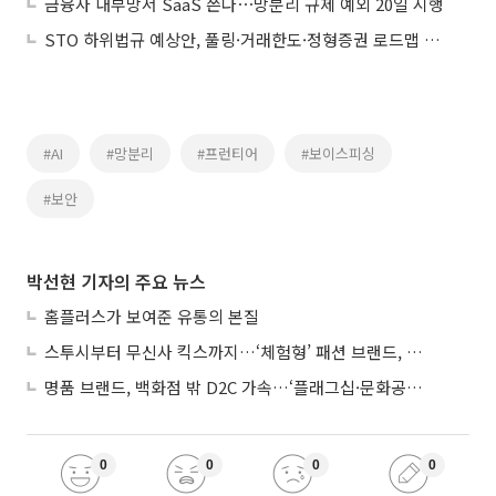
금융사 내부망서 SaaS 쓴다⋯망분리 규제 예외 20일 시행
STO 하위법규 예상안, 풀링·거래한도·정형증권 로드맵 제시
#AI
#망분리
#프런티어
#보이스피싱
#보안
박선현 기자의 주요 뉴스
홈플러스가 보여준 유통의 본질
스투시부터 무신사 킥스까지…‘체험형’ 패션 브랜드, 잇단 제주행
명품 브랜드, 백화점 밖 D2C 가속…‘플래그십·문화공간’ 전략 눈길
0
0
0
0