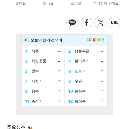
좋아요
화나요
슬퍼요
추가취재 원해요
주요뉴스