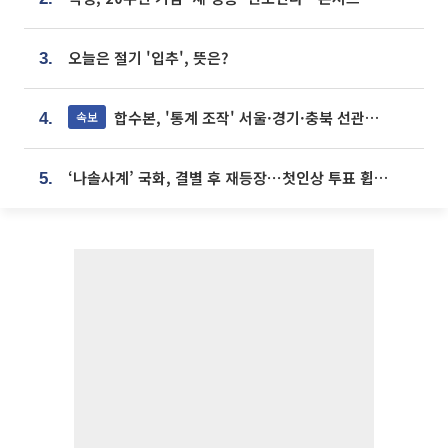
오늘은 절기 '입추', 뜻은?
3.
합수본, '통계 조작' 서울·경기·충북 선관위 등 추가 압수수색
속보
4.
‘나솔사계’ 국화, 결별 후 재등장⋯첫인상 투표 휩쓸고 ‘인기녀’ 등극
5.