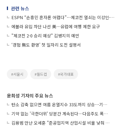
관련 뉴스
ESPN “손흥민 혼자론 어렵다”⋯체코전 열쇠는 이강인·이재성
에볼라 유입 차단 나선 美⋯유럽에 여행 제한 요구
"체코전 2-0 승리 예상" 김병지의 예언
‘경험 無도 환영’ 첫 일자리 도전 설명서
#서울시
#월드컵
#국가대표
윤희성 기자의 주요 뉴스
탄소 감축 없으면 여름 온열지수 33도까지 상승⋯기상청, 2100년 미래전망
기약 없는 '극한더위' 당분간 계속된다⋯다음주도 폭염·열대야 지속
김용범 만난 오세훈 "준공업지역 산업시설 비율 낮춰 공급 늘려야"