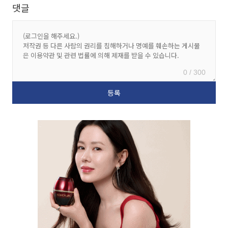
댓글
0 / 300