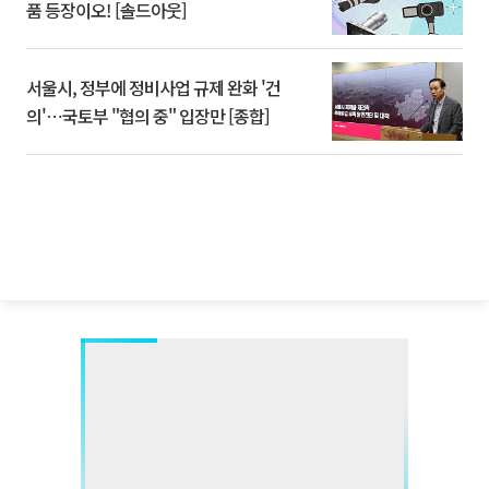
품 등장이오! [솔드아웃]
서울시, 정부에 정비사업 규제 완화 '건
의'⋯국토부 "협의 중" 입장만 [종합]