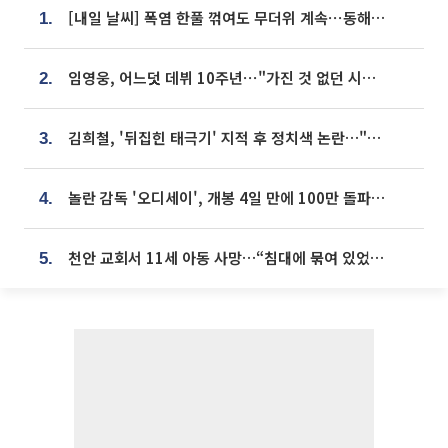
[내일 날씨] 폭염 한풀 꺾여도 무더위 계속⋯동해안 이틀 연속 비
1.
임영웅, 어느덧 데뷔 10주년⋯"가진 것 없던 시절, 내 앞엔 20명의 팬뿐"
2.
김희철, '뒤집힌 태극기' 지적 후 정치색 논란…"좌우 떠나 우리나라 국기"
3.
놀란 감독 '오디세이', 개봉 4일 만에 100만 돌파⋯'왕사남' 보다 빠르다
4.
천안 교회서 11세 아동 사망…“침대에 묶여 있었다” 진술 확보
5.