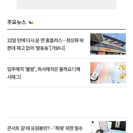
주요뉴스
22일 만에 다시 문 연 홈플러스…정상화 바
쁜데 재고 없어 ‘발동동’[가보니]
입추매직 '불발', 처서매직은 올까요? [해
시태그]
콘서트 갈 때 응원봉만?⋯'최애' 위한 필수