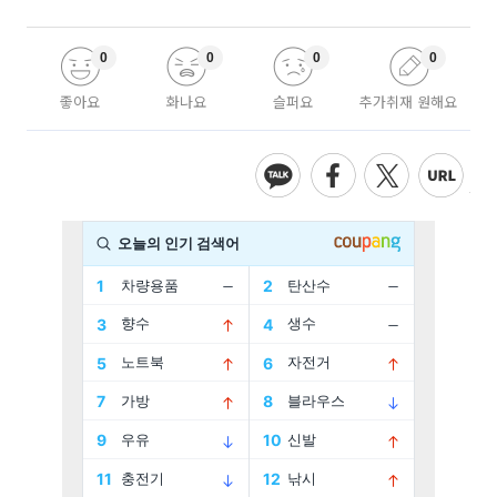
0
0
0
0
좋아요
화나요
슬퍼요
추가취재 원해요