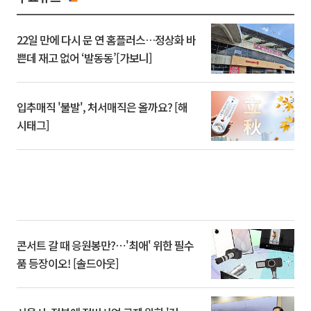
22일 만에 다시 문 연 홈플러스…정상화 바
쁜데 재고 없어 ‘발동동’[가보니]
입추매직 '불발', 처서매직은 올까요? [해
시태그]
콘서트 갈 때 응원봉만?⋯'최애' 위한 필수
품 등장이오! [솔드아웃]