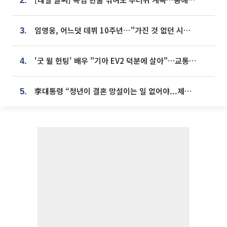
2.
임영웅, 어느덧 데뷔 10주년⋯"가진 것 없던 시절, 내 앞엔 20명의 팬뿐"
3.
'굿 윌 헌팅' 배우 "기아 EV2 덕분에 살아"…교통사고 후 안전성 극찬
4.
李대통령 “청년이 결혼 망설이는 일 없어야...제도상 불이익 조사”
5.