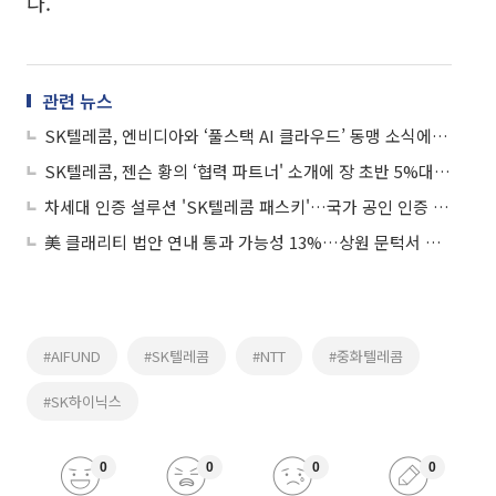
다.
관련 뉴스
SK텔레콤, 엔비디아와 ‘풀스택 AI 클라우드’ 동맹 소식에 강세
SK텔레콤, 젠슨 황의 ‘협력 파트너' 소개에 장 초반 5%대 급등
차세대 인증 설루션 'SK텔레콤 패스키'…국가 공인 인증 1등급 획득
美 클래리티 법안 연내 통과 가능성 13%…상원 문턱서 제동
#AIFUND
#SK텔레콤
#NTT
#중화텔레콤
#SK하이닉스
0
0
0
0