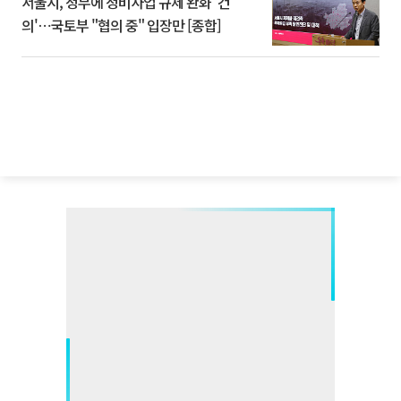
서울시, 정부에 정비사업 규제 완화 '건
의'⋯국토부 "협의 중" 입장만 [종합]