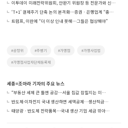
이투데이 미래전략위원회, 안완기 위원장 등 전문가와 신성장 논의
‘T+1’ 결제주기 단축 논의 본격화⋯증권ㆍ은행업계 “충분한 준비 기간 필요”
트럼프, 이란에 “더 이상 인내 못해⋯그들은 협상해야”
#공정위
#주병기
#가맹점
#가맹사업법
#가맹점사업자단체등록제
세종=조아라 기자의 주요 뉴스
“부동산 세제 큰 틀엔 공감⋯서울 집값 잡힐지는 미지수”
반도체·이차전지 국내 생산하면 세액공제…생산적금융 ISA 신설
태양광ㆍ반도체 전략품목⋯국내 생산 기업 세금 깎아준다