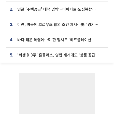
영끌 '주택공급' 대책 임박⋯비아파트·도심복합까지 총동원
2.
이란, 미국에 호르무즈 합의 조건 제시…美 “경기 아직 안 끝나” [종합]
3.
바다 태운 폭염에…회 한 접시도 ‘히트플레이션’
4.
‘회생 D-3주’ 홈플러스, 영업 재개에도 ‘상품 공급망’ 복구가 생존 관건
5.