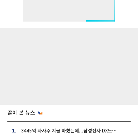
많이 본 뉴스
3445억 자사주 지급 마쳤는데...삼성전자 DX노조, 뒤늦은 '떼쓰기 집회'
1.