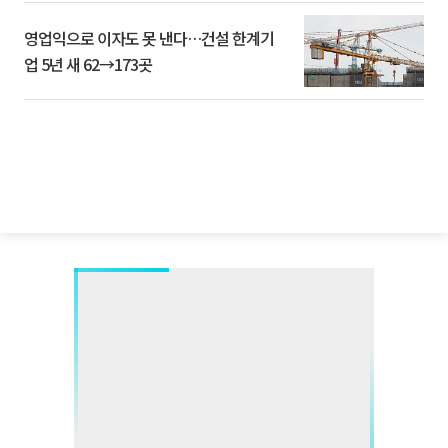
영업익으로 이자도 못 낸다…건설 한계기
업 5년 새 62→173곳