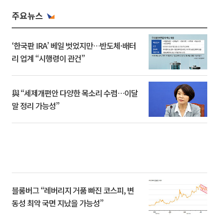
주요뉴스
‘한국판 IRA’ 베일 벗었지만…반도체·배터
리 업계 “시행령이 관건”
與 “세제개편안 다양한 목소리 수렴…이달
말 정리 가능성”
블룸버그 “레버리지 거품 빠진 코스피, 변
동성 최악 국면 지났을 가능성”