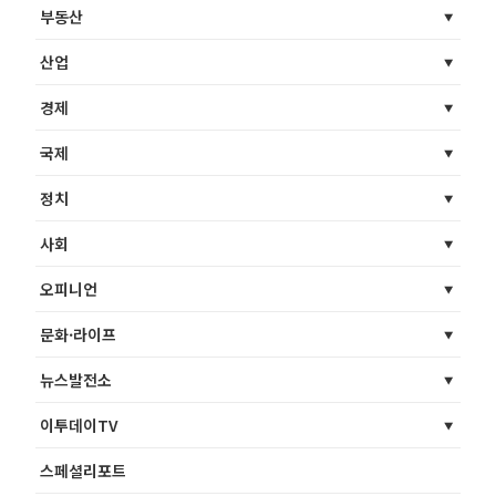
부동산
산업
경제
국제
정치
사회
오피니언
문화·라이프
뉴스발전소
이투데이TV
스페셜리포트