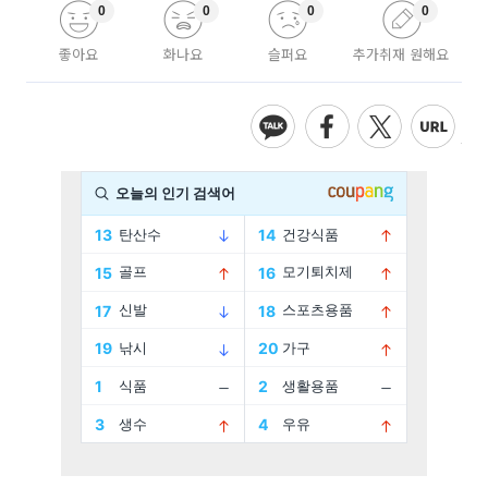
0
0
0
0
좋아요
화나요
슬퍼요
추가취재 원해요