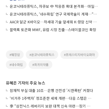
온코닉테라퓨틱스, 자큐보 中 적응증 확대 본격화…마일스톤 100만달러 추가 확보
온코닉테라퓨틱스, ‘네수파립’ 연구 국제학술지 게재…“내성 극복 가능성 제시”
AACR 달군 K바이오…차세대 기술 앞세워 K-항암 신약 존재감↑
블랙록 토큰화 MMF, 유럽 시장 진출∙∙∙스테이블코인 확장
#췌장암
#온코닉테라퓨틱스
#프레스티지바이오파마
#네수파립
#희귀의약품
유혜은 기자의 주요 뉴스
잠재적 부실 대출 10조…은행 건전성 '시한폭탄' 커졌다
‘비거주 1주택자’ 정조준한 세제 개편…다음 스텝은 금융 대책
李 “삼전닉스 레버리지 보완 대책 신속 마련⋯장기 채무 과감히 탕감”