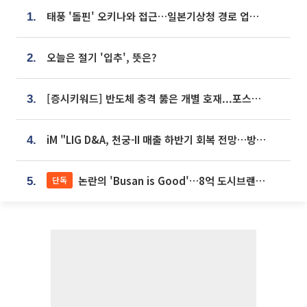
태풍 '돌핀' 오키나와 접근…일본기상청 경로 업데이트
1.
오늘은 절기 '입추', 뜻은?
2.
[증시키워드] 반도체 충격 뚫은 개별 호재...포스코퓨처엠·에코프로·한화솔루션 '눈길'
3.
iM "LIG D&A, 천궁-II 매출 하반기 회복 전망…방산 톱픽 유지"
4.
논란의 'Busan is Good'…8억 도시브랜드, 용산 대통령실 CI 업체가 수행
단독
5.