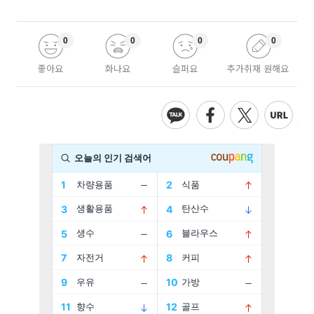
0
0
0
0
좋아요
화나요
슬퍼요
추가취재 원해요