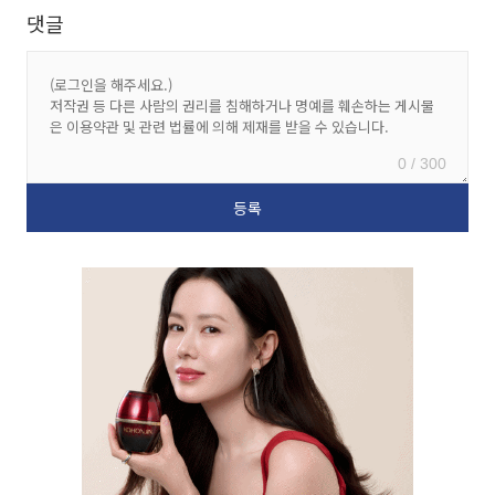
댓글
0 / 300