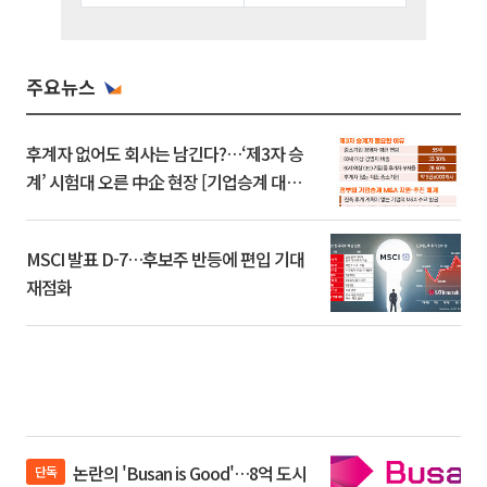
주요뉴스
후계자 없어도 회사는 남긴다?…‘제3자 승
계’ 시험대 오른 中企 현장 [기업승계 대전
환]
MSCI 발표 D-7…후보주 반등에 편입 기대
재점화
논란의 'Busan is Good'…8억 도시
단독