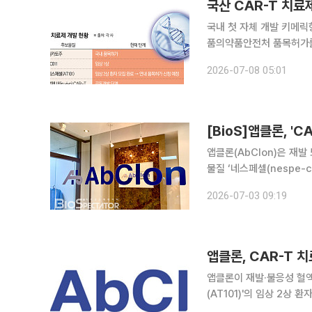
국내 첫 자체 개발 키메릭
품의약품안전처 품목허가를 
계로 진입했다. 첫 국산 
2026-07-08 05:01
[BioS]앱클론, '
앱클론(AbClon)은 재발
물질 ‘네스페셀(nespe-
앱클론은 연내 최종 임상
2026-07-03 09:19
은 네스페셀에 대해 식약
앱클론이 재발·불응성 혈액
(AT101)'의 임상 2상
편 해외 상업화와 글로벌 기술 협력에도