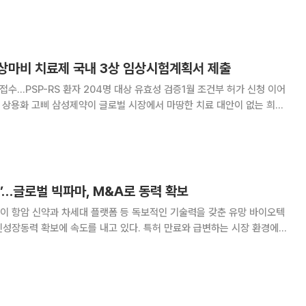
AR-T 치료제 네스페셀(AT10
상마비 치료제 국내 3상 임상시험계획서 제출
접수…PSP-RS 환자 204명 대상 유효성 검증1월 조건부 허가 신청 이어
서 마땅한 치료 대안이 없는 희귀
비(PSP) 치료제 상용화를 위해 국내 임상 3상 시험에 본격 착수한다. 1
가 신청에 이어 선제적으로 최종 임
’…글로벌 빅파마, M&A로 동력 확보
이 항암 신약과 차세대 플랫폼 등 독보적인 기술력을 갖춘 유망 바이오텍
성장동력 확보에 속도를 내고 있다. 특허 만료와 급변하는 시장 환경에
발(R&D)에만 의존하기보다, 검증된 기술을 가진 외부 기업을 인수합병
(M&A)해 파이프라인을 빠르게 보강하겠다는 전략이다. 24일 제약바이