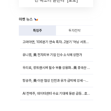
민 목소리 듣는다' [포토]
마켓 뉴스
특징주
투자전략
고려아연, 106분기 연속 흑자...2분기 '어닝 서프라이즈'에 장 초반 12%대 강세
유니켐, 美 전자피부 기업 인수 소식에 상한가
우리로, 광트랜시버 필수 부품 상용화...美 중국산 퇴출 추진에 상승세
항공주, 美·이란 협상 진전과 유가 급락에 강세⋯한진칼 8%↑
AI 전력주, 데이터센터 수요 기대에 동반 급등…효성중공업 10%↑