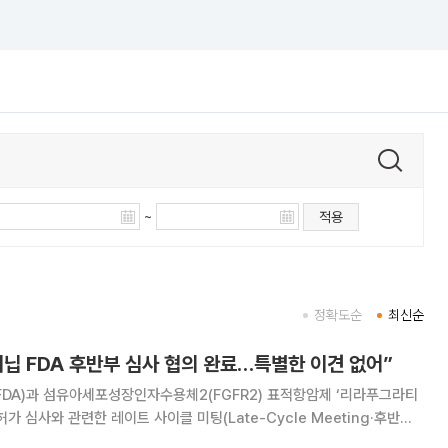
~
적용
정확도순
최신순
닙 FDA 후반부 심사 협의 완료…특별한 이견 없어”
FDA)과 섬유아세포성장인자수용체2(FGFR2) 표적항암제 ‘리라푸그라티
허가 심사와 관련한 레이트 사이클 미팅(Late-Cycle Meeting·후반부
일 밝혔다. HLB의 미국 자회사 엘레바 테라퓨틱스는