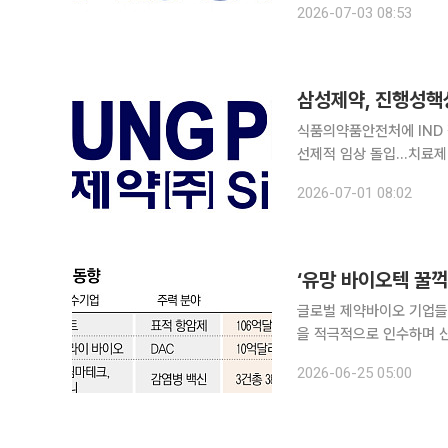
2026-07-03 08:53
자를 대상으로 진행 중인 C
삼성제약, 진행성핵
식품의약품안전처에 IND 
선제적 임상 돌입…치료제 상용화 고삐 삼성제약이 글로벌 시장에
난치성 질환인 진행성핵상마
2026-07-01 08:02
월 진행한 품목 조건부 허
‘유망 바이오텍 꿀꺽
글로벌 제약바이오 기업들
을 적극적으로 인수하며 신
대응하기 위해 자체 연구개
2026-06-25 05:00