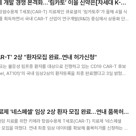
국산 CAR-T 치료제 개발 경쟁 본격화…‘림카토’ 이을 신약은[차세대 K-신약②]
항원수용체 T세포(CAR-T) 치료제인 큐로셀의 ‘림카토주’가 올해 4월 식
획득하면서 국내 CAR-T 산업이 연구개발(R&D) 중심에서 상용화 단
CAR-T 탄생을 계기로 후속 개발 기업들도 임상시험과 글로벌 협력을 확대
하며 차세대 치료제 개발 경쟁에 속도를 내고 있다. 7일 바
CAR-T' 2상 "환자모집 완료..연내 허가신청"
 또는 불응성 림프종 환자를 대상으로 진행하고 있는 CD19 CAR-T 후보
cel, AT101)’의 국내 임상2상의 환자등록을 최종 완료했다고 3일 밝혔다.
 데이터를 도출해, 신속승인을 위한 허가신청서를 제출할 예정이다. 앱클론
처로부터 개발단계 희귀의약품
앱클론, CAR-T 치료제 '네스페셀' 임상 2상 환자 모집 완료…연내 품목허가 신청 추진
암 치료를 위한 키메라 항원수용체 T세포(CAR-T) 치료제 '네스페셀
 환자 모집을 마쳤다. 연내 최종 임상 데이터를 확보해 품목허가를 신청하는 한
 속도를 낸다는 계획이다. 앱클론은 재발·불응성 혈액암 환