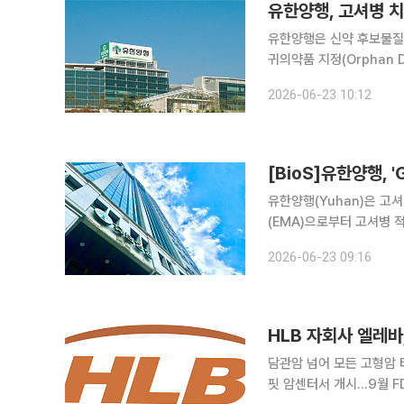
유한양행, 고셔병 
유한양행은 신약 후보물질 
귀의약품 지정(Orphan Drug 
국 식품의약국(FDA) 희
2026-06-23 10:12
점권을 보장하며, 지정 시 
[BioS]유한양행, 
유한양행(Yuhan)은 고
(EMA)으로부터 고셔병 
유한양행은 앞서 지난 4월
2026-06-23 09:16
바 있다. 유한양행은 이번
HLB 자회사 엘레바
담관암 넘어 모든 고형암 
핏 암센터서 개시…9월 FDA 허가 여부 주목 HLB의 미