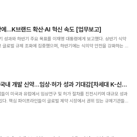
 레이트 사이클 미팅을 열
만에…K브랜드 확산·AI 혁신 속도 [업무보고]
 성과와 하반기 주요 목표를 이재명 대통령에게 보고했다. 상반기 식약
고 글로벌 규제 조화에 집중했으며, 하반기에는 식의약 안전을 강화하는 동
식약처는 청와대 영빈관에서 개최된 하반기 부
은 내용의 상반기 주요 성과와 하반기 핵심정책
미국·유럽 두드리는 국내 개발 신약…임상·허가 성과 기대감[차세대 K-신약③]
업들이 미국과 유럽에서 임상연구 및 허가 절차를 진전시키며 대규모 성과
 있다. 핵심 파이프라인들이 글로벌 제약 시장에서 권위 있는 규제기관들의
 집중되는 모습이다. 7일 제약바이오 업계에 따르면 최근
인 희귀질환 치료 신약 후보물질의 글로벌 영토