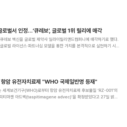
개발 및 글로벌 상업화 권리를 이전한다. 오스코텍은 아지오스로부터 반환의
달러(약 375억원)를 받는다. 향후 세부 계약
로벌서 인정…‘큐레보’, 글로벌 1위 릴리에 매각
 큐레보 백신을 글로벌 제약사 일라이릴리앤드컴퍼니에 매각하기로 했다.
 글로벌 라이선스·파트너십 모델을 통한 가치를 본격적으로 실현하기 시작
액 제제
 성공에 이어 대상포진 백신 후보물질 ‘아메조
, 항암 유전자치료제 "WHO 국제일반명 등재"
)는 세계보건기구(WHO)로부터 항암 유전자치료제 후보물질 ‘RZ-001’의
피티마젠 아드벡(taspitimagene advec)’을 확정받았다고 27일 밝혔
에 부여되는 국제 표준 일반명이다. 타스피티마젠 아드벡은 알지노믹스의 트
ans-splicing