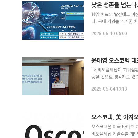
낮은 생존율 넘는다
항암 치료의 발전에도 여
다. 국내 기업들은 기존 
진 중이다. 9일 보건복지부 중앙암등록본부에 따르면 췌장암 환자의 5년 상대생존율은 17.0%에 불
2026-06-10 05:00
과하다. 국내 전체 암 환자
“세비도플레닙이 희귀질환 
능할 것으로 생각하고 있
것으로 기대하고 있습니다.” 윤태영 오스코텍 대표는 4일 서울 여의도 한국거래소에서 열
2026-06-04 13:13
오스코텍, 美 아지
오스코텍은 미국 바이오 
비도플레닙 기술수출 계약을 체결했다고 1일 밝