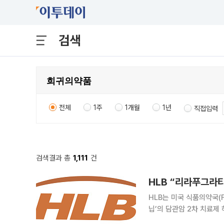
검색
전체
1주
1개월
1년
직접입력
검색결과 총
1,111
건
HLB “리라푸그라티
HLB는 미국 식품의약국(
닙’의 담관암 2차 치료제 
심사 협의)을 특별한 이슈 없이 마쳤다고 24