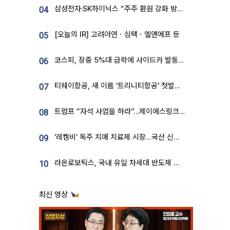
삼성전자·SK하이닉스 “주주 환원 강화 방안 마련”
04
[오늘의 IR] 고려아연ㆍ심텍ㆍ엘앤에프 등
05
코스피, 장중 5%대 급락에 사이드카 발동…삼성·SK 동반 폭락
06
티웨이항공, 새 이름 '트리니티항공' 첫발…SSC 전략 본격화
07
트럼프 “자석 사업을 하라”…제이에스링크, 비중국 영구자석 공급망 구축 속도
08
‘레켐비’ 독주 치매 치료제 시장…국산 신약 등장하나
09
라온로보틱스, 국내 유일 차세대 반도체 공정 로봇 개발 ‘고객사 테스트 진행’
10
최신 영상