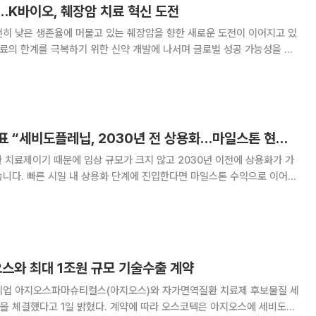
…K바이오, 췌장암 치료 혁신 도전
전히 낮은 생존율에 머물고 있는 췌장암을 향한 새로운 도전이 이어지고 있
치료의 한계를 극복하기 위한 신약 개발에 나서며 글로벌 성공 가능성을 타
의 5년 상대생존율이 73.7%와 비
윤태영 오스코텍 대표 “세비도플레닙, 2030년 전 상용화…마일스톤 현실화 기대”
치료제이기 때문에 임상 규모가 크지 않고 2030년 이전에 상용화가 가
습니다. 빠른 시일 내 상용화 단계에 진입한다면 마일스톤 수익으로 이어질
린 기술이
전 설명회에서 세비도플레닙의 상용화에 대한 기대감을 드러냈다. 오
오스와 최대 1조원 규모 기술수출 계약
기업 아지오스파마슈티컬스(아지오스)와 자가면역질환 치료제 후보물질 세
혔다. 계약에 따라 오스코텍은 아지오스에 세비도플