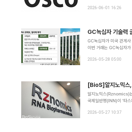
레닙 관련 독점적 임상 
2026-06-01 16:26
무가 없는 계약금 2500만
GC녹십자 기술력 글
GC녹십자가 미국 관계사
이번 거래는 GC녹십자가
했다는 점에서 의미가 크다. 27일 본지 취재를 종합하면 GC녹십자는 글로벌 시장에서 혈
2026-05-28 05:00
‘알리글로’의 자체 상업화
[BioS]알지노믹스
알지노믹스(Rznomics
국제일반명(INN)이 ‘타스
다. INN은 의약품 성분
2026-05-27 10:37
랜스 스플라이싱 리보자임(tr