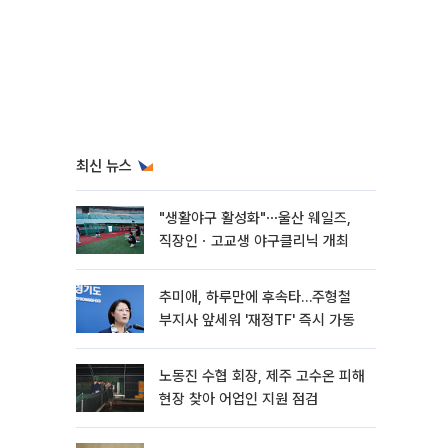
최신 뉴스
"생활야구 활성화"⋯울산 웨일즈,
직장인ㆍ고교생 야구클리닉 개최
추미애, 하루만에 후속타…주형철
부지사 앞세워 '재정TF' 즉시 가동
노동진 수협 회장, 제주 고수온 피해
현장 찾아 어업인 지원 점검