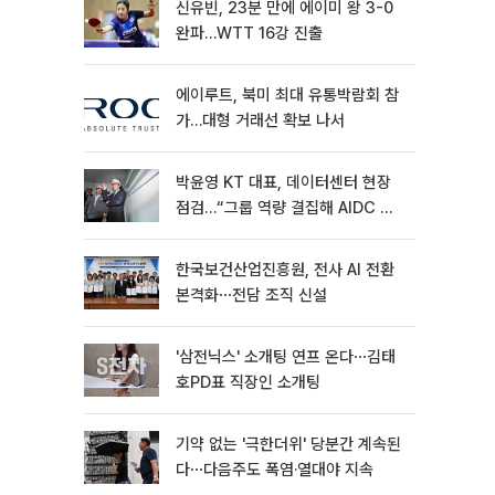
신유빈, 23분 만에 에이미 왕 3-0
완파…WTT 16강 진출
에이루트, 북미 최대 유통박람회 참
가…대형 거래선 확보 나서
박윤영 KT 대표, 데이터센터 현장
점검…“그룹 역량 결집해 AIDC 경
쟁력 높여야”
한국보건산업진흥원, 전사 AI 전환
본격화⋯전담 조직 신설
'삼전닉스' 소개팅 연프 온다⋯김태
호PD표 직장인 소개팅
기약 없는 '극한더위' 당분간 계속된
다⋯다음주도 폭염·열대야 지속