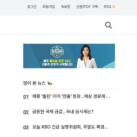
로그인
회원가입
속보창
신문/PDF 구독
RSS
많이 본 뉴스
태풍 '돌핀' 이어 '찬홈' 등장…예상 경로에 한국 '한숨'
01
급등한 국제 금값…국내 금시세는?
02
오늘 KBO 긴급 실행위원회, 주말도 폭염취소 될까
03