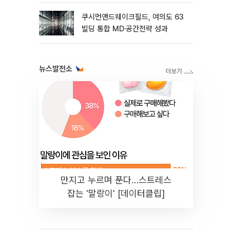
쿠시먼앤드웨이크필드, 여의도 63
빌딩 통합 MD·공간전략 성과
뉴스발전소
만지고 누르며 푼다…스트레스
잡는 '말랑이' [데이터클립]