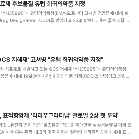
치료제 후보물질 유럽 희귀의약품 지정
‘YH35995’가 유럽의약품청(EMA)으로부터 고셔병 적응증에 대해 희
Designation, ODD)을 받았다고 23일 밝혔다. 이는 올해 4월 미
귀의약품 지정에 이은 성과다. 유럽은 미국(최대 7년)보다 긴 10년의 시장독
유럽연합(EU)
'GCS 저해제' 고셔병 "유럽 희귀의약품 지정"
셔병 치료제로 개발하고 있는 GCS 저해제 ‘YH35995’가 유럽의약품청
적응증에 대해 19일(현지시간) 희귀의약품 지정(ODD)을 받았다고 밝혔다.
 미국 식품의약국(FDA)으로부터 YH35993의 희귀의약품 지정을 받은
 EMA ODD 지정을 기반으로
, 표적항암제 ‘리라푸그라티닙’ 글로벌 2상 첫 투약
타깃…유전자 변이 기준 ‘암종불문’ 적응증 확대한국 삼성서울병원·미국 모
국 자회사 엘레바 테라퓨틱스가 차세대 표적