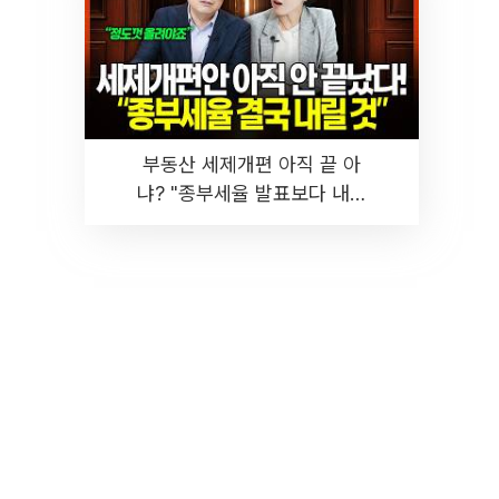
부동산 세제개편 아직 끝 아
냐? "종부세율 발표보다 내릴
것" 장기거주·양도세 전망 I 집
땅지성 I 김인만, 진미윤