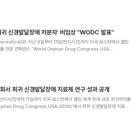
 암종불문 적응증 확대를 위한 글로벌 임상 2상 시험에 본격 착수했다. 9
)의 담관암 신약 허가 결정을 앞둔 상
 '희귀 신경발달장애 저분자' 비임상 "WODC 발표"
aceutical)은 지난 9일부터 11일(현지시간)까지 미국 보스턴에서 열린
문 컨퍼런스 ‘World Orphan Drug Congress USA
026)’에서 희귀 신경발달장애 치료제 후보물질 ‘DDC-02’의 비임상 연구결
표했다고 11일 밝혔다
학회서 희귀 신경발달장애 치료제 연구 성과 공개
현지시간)부터 11일까지 미국 보스턴에서 열린 세계 최대 규모 희귀의약품
rphan Drug Congress USA 2026)’에서 희귀 신경발달장애 치료제
임상 연구성과와 글로벌 개발 전략을 발표했다고 11일 밝혔다. 이번 발표
Pitt-Hop