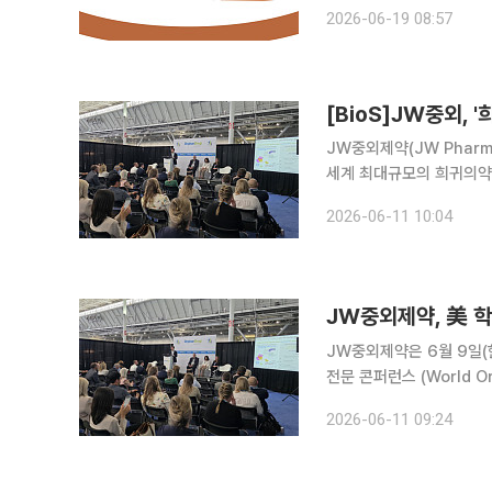
항암제 ‘리라푸그라티닙’의
2026-06-19 08:57
월 미국 식품의약국(FDA
[BioS]JW중외,
JW중외제약(JW Pharm
세계 최대규모의 희귀의약품 전
2026(WODC USA 2
2026-06-11 10:04
과와 글로벌 개발전략을 발
JW중외제약, 美 
JW중외제약은 6월 9일(
전문 콘퍼런스 (World O
후보물질 ‘DDC-02’의 비
2026-06-11 09:24
에서는 피트-홉킨스 증후군(