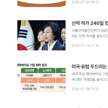
2026-07-24 08:17
23일(현지시간) FDA와
신약 허가 240일 
식품의약품안전처가 상반기
처는 신약 허가를 앞당기
시에 ‘K브랜드’의 해외 확산에 힘쓸 계획이다. 16일 
2026-07-16 17:36
처 업무보고회에서 이 같
국내 주요 제약바이오 기
에 대한 기대감을 높이고
인정을 잇따라 받으면서 산업계의 이목이
2026-07-08 05:02
유한양행은 자체 개발 중