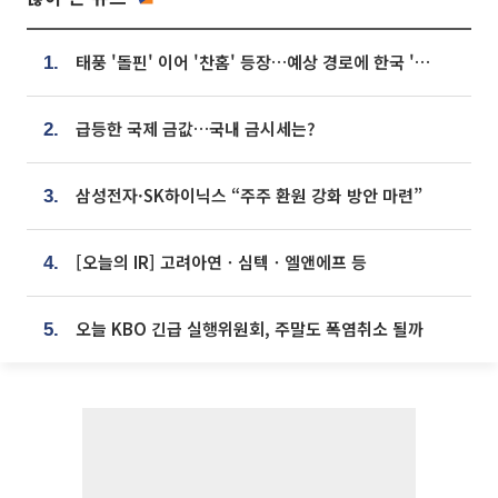
태풍 '돌핀' 이어 '찬홈' 등장…예상 경로에 한국 '한숨'
1.
급등한 국제 금값…국내 금시세는?
2.
삼성전자·SK하이닉스 “주주 환원 강화 방안 마련”
3.
[오늘의 IR] 고려아연ㆍ심텍ㆍ엘앤에프 등
4.
오늘 KBO 긴급 실행위원회, 주말도 폭염취소 될까
5.