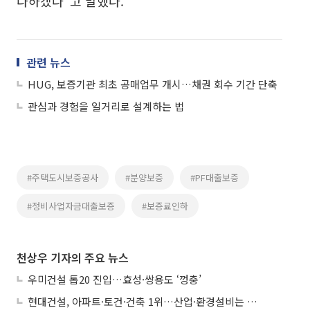
다하겠다"고 말했다.
관련 뉴스
HUG, 보증기관 최초 공매업무 개시…채권 회수 기간 단축
관심과 경험을 일거리로 설계하는 법
#주택도시보증공사
#분양보증
#PF대출보증
#정비사업자금대출보증
#보증료인하
천상우 기자의 주요 뉴스
우미건설 톱20 진입…효성·쌍용도 ‘껑충’
현대건설, 아파트·토건·건축 1위…산업·환경설비는 삼성E&A