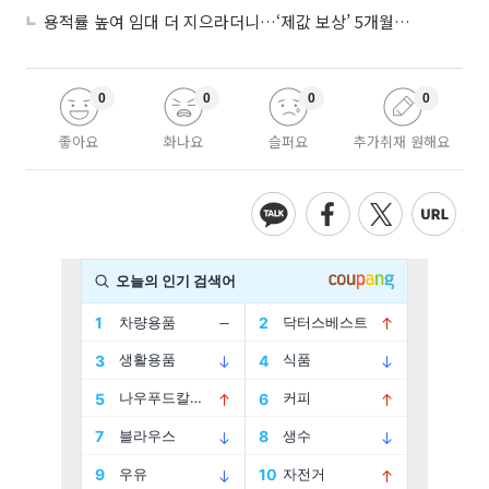
용적률 높여 임대 더 지으라더니…‘제값 보상’ 5개월째 국회에 발목
0
0
0
0
좋아요
화나요
슬퍼요
추가취재 원해요