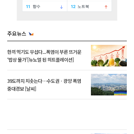
주요뉴스
한끼 먹기도 무섭다...폭염이 부른 뜨거운
‘밥상 물가’[뉴노멀 된 히트플레이션]
39도까지 치솟는다⋯수도권ㆍ광양 폭염
중대경보 [날씨]