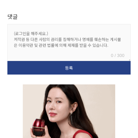
댓글
0 / 300