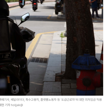
배기사, 배달라이더, 특수고용직, 플랫폼노동자 등 ‘도급근로자’에 대한 최저임금 적용
 기자 holjjak@