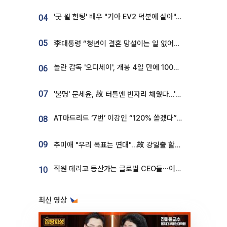
'굿 윌 헌팅' 배우 "기아 EV2 덕분에 살아"…교통사고 후 안전성 극찬
04
05
李대통령 “청년이 결혼 망설이는 일 없어야...제도상 불이익 조사”
놀란 감독 '오디세이', 개봉 4일 만에 100만 돌파⋯'왕사남' 보다 빠르다
06
07
'불명' 문세윤, 故 터틀맨 빈자리 채웠다…'거북이' 눈물의 최종 우승
AT마드리드 ‘7번’ 이강인 “120% 쏟겠다”⋯시메오네 감독 “필요한 선수”
08
09
추미애 "우리 목표는 연대"…故 강일출 할머니 흉상 제막
직원 데리고 등산가는 글로벌 CEO들⋯이유 있었네
10
최신 영상