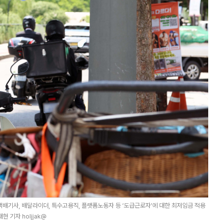
배기사, 배달라이더, 특수고용직, 플랫폼노동자 등 ‘도급근로자’에 대한 최저임금 적용
 기자 holjjak@