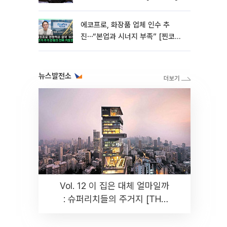
에코프로, 화장품 업체 인수 추
진⋯“본업과 시너지 부족” [찐코노
미]
뉴스발전소
Vol. 12 이 집은 대체 얼마일까
: 슈퍼리치들의 주거지 [THE
RARE]