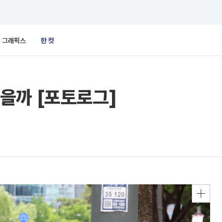
그래픽스
한 컷
을까 [포토로그]