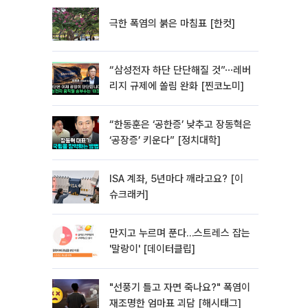
극한 폭염의 붉은 마침표 [한컷]
“삼성전자 하단 단단해질 것”⋯레버
리지 규제에 쏠림 완화 [찐코노미]
“한동훈은 ‘공한증’ 낮추고 장동혁은
‘공장증’ 키운다” [정치대학]
ISA 계좌, 5년마다 깨라고요? [이
슈크래커]
만지고 누르며 푼다…스트레스 잡는
'말랑이' [데이터클립]
"선풍기 틀고 자면 죽나요?" 폭염이
재조명한 엄마표 괴담 [해시태그]