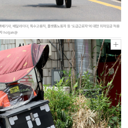
배기사, 배달라이더, 특수고용직, 플랫폼노동자 등 ‘도급근로자’에 대한 최저임금 적용
holjjak@