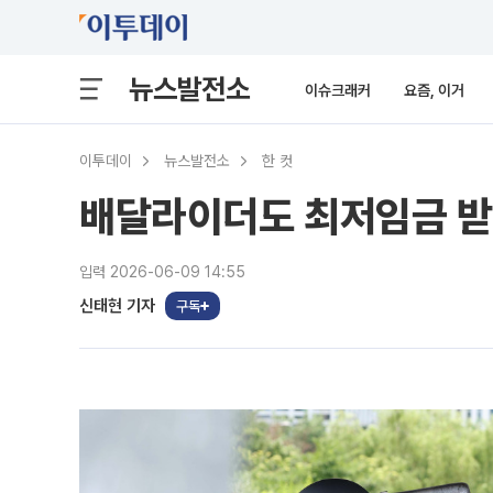
뉴스발전소
이슈크래커
요즘, 이거
이투데이
뉴스발전소
한 컷
배달라이더도 최저임금 받
입력 2026-06-09 14:55
신태현 기자
구독