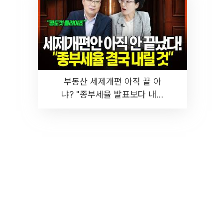
부동산 세제개편 아직 끝 아
냐? "종부세율 발표보다 내릴
것" 장기거주·양도세 전망 I 집
땅지성 I 김인만, 진미윤