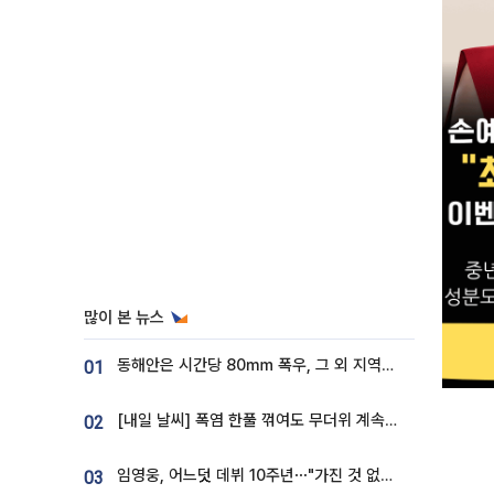
많이 본 뉴스
동해안은 시간당 80㎜ 폭우, 그 외 지역은 폭염…‘극과 극 날씨’
01
[내일 날씨] 폭염 한풀 꺾여도 무더위 계속⋯동해안 이틀 연속 비
02
임영웅, 어느덧 데뷔 10주년⋯"가진 것 없던 시절, 내 앞엔 20명의 팬뿐"
03