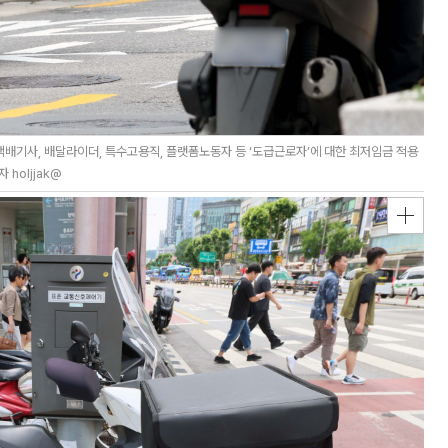
배기사, 배달라이더, 특수고용직, 플랫폼노동자 등 ‘도급근로자’에 대한 최저임금 적용
holjjak@