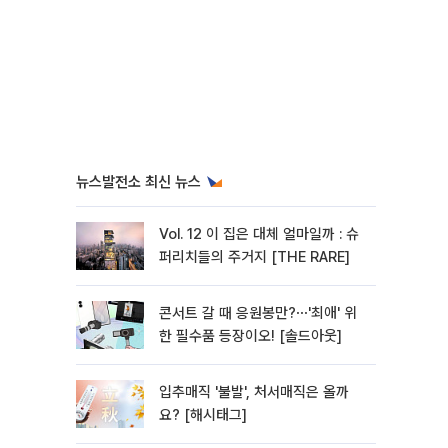
뉴스발전소 최신 뉴스
Vol. 12 이 집은 대체 얼마일까 : 슈
퍼리치들의 주거지 [THE RARE]
콘서트 갈 때 응원봉만?⋯'최애' 위
한 필수품 등장이오! [솔드아웃]
입추매직 '불발', 처서매직은 올까
요? [해시태그]