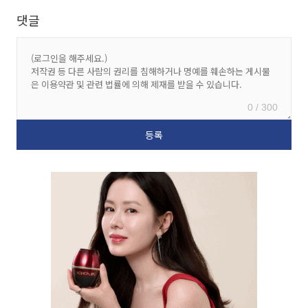
댓글
0 / 300