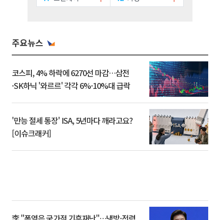
주요뉴스
코스피, 4% 하락에 6270선 마감…삼전
·SK하닉 '와르르' 각각 6%·10%대 급락
'만능 절세 통장' ISA, 5년마다 깨라고요?
[이슈크래커]
李 "폭염은 국가적 기후재난"…냉방·전력