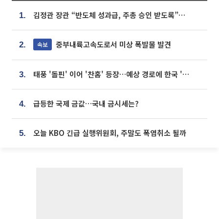
김정관 장관 “반도체 성과급, 주총 승인 받도록”…상법·자본시장법 개정 시사
1.
중부내륙고속도로서 미상 폭발물 발견
속보
2.
태풍 '돌핀' 이어 '찬홈' 등장…예상 경로에 한국 '한숨'
3.
급등한 국제 금값…국내 금시세는?
4.
오늘 KBO 긴급 실행위원회, 주말도 폭염취소 될까
5.