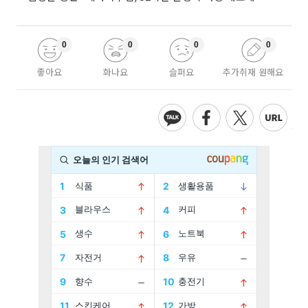
0
0
0
0
좋아요
화나요
슬퍼요
추가취재 원해요