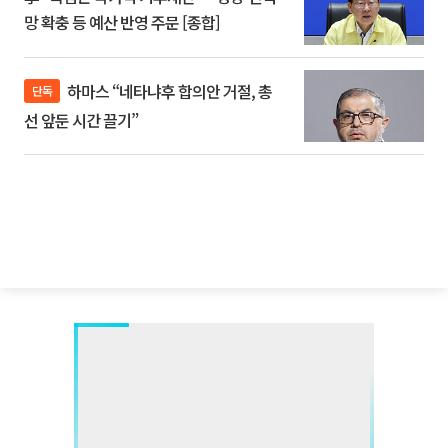
망 확충 등 예산 반영 주문 [종합]
하마스 “네타냐후 합의안 거절, 총
단독
선 앞둔 시간 끌기”