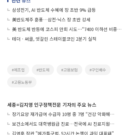
관련 뉴스
삼성전기, AI 반도체 수혜에 장 초반 9% 급등
美반도체주 훈풍…삼전·닉스 장 초반 강세
美 반도체 반등에 코스피 만회 시도⋯“7400 이하선 비중↑”
테더ㆍ써클, 엇갈린 스테이블코인 2분기 실적
#제조업
#반도체
#고용보험
#구인배수
#고용노동부
세종=김지영 인구정책전문 기자의 주요 뉴스
장기요양 재가급여 수급자 10명 중 7명 “건강 악화해도 집에서”
보건소에서도 대학병원급 진료…전국에 AI 진료지원도구 보급
김영훈 장관 "메가특구법, 52시간 논쟁이 과잉 대표돼"