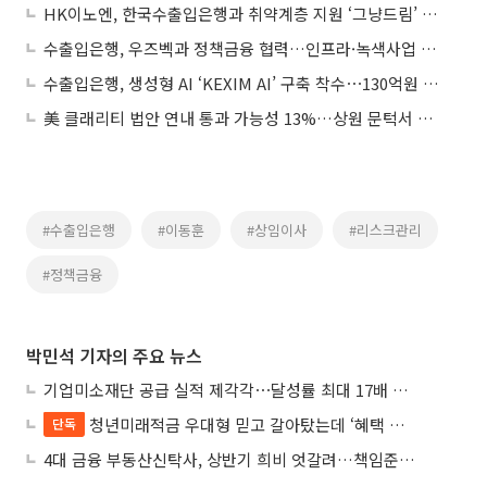
HK이노엔, 한국수출입은행과 취약계층 지원 ‘그냥드림’ 사업 참여
수출입은행, 우즈벡과 정책금융 협력…인프라·녹색사업 지원
수출입은행, 생성형 AI ‘KEXIM AI’ 구축 착수⋯130억원 투입
美 클래리티 법안 연내 통과 가능성 13%…상원 문턱서 제동
#수출입은행
#이동훈
#상임이사
#리스크관리
#정책금융
박민석 기자의 주요 뉴스
기업미소재단 공급 실적 제각각⋯달성률 최대 17배 차이
청년미래적금 우대형 믿고 갈아탔는데 ‘혜택 반토막’…심사 오류에 가입자 혼선
단독
4대 금융 부동산신탁사, 상반기 희비 엇갈려…책임준공 손실 반영 시점이 갈랐다