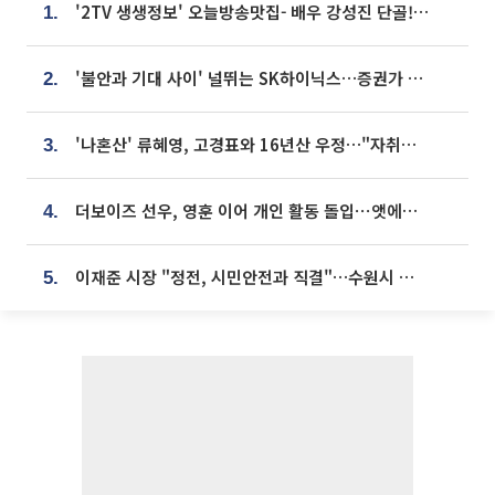
'2TV 생생정보' 오늘방송맛집- 배우 강성진 단골! 쌀국수ㆍ푸팟퐁 커리 맛집 '블○○○'
1.
'불안과 기대 사이' 널뛰는 SK하이닉스…증권가 "HBM4·LTA 기반 펀터멘털 견고"
2.
'나혼산' 류혜영, 고경표와 16년산 우정…"자취방서 부모님과 마주쳐"
3.
더보이즈 선우, 영훈 이어 개인 활동 돌입⋯앳에어리어와 전속계약
4.
이재준 시장 "정전, 시민안전과 직결"…수원시 비상대응체계 가동
5.