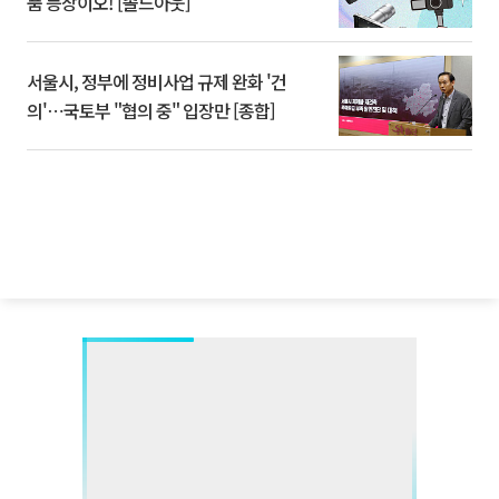
품 등장이오! [솔드아웃]
서울시, 정부에 정비사업 규제 완화 '건
의'⋯국토부 "협의 중" 입장만 [종합]