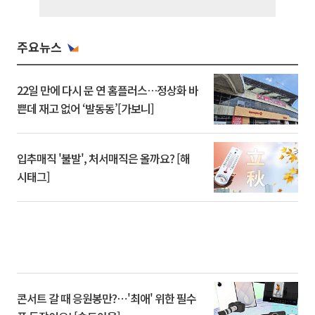
주요뉴스
22일 만에 다시 문 연 홈플러스…정상화 바
쁜데 재고 없어 ‘발동동’[가보니]
입추매직 '불발', 처서매직은 올까요? [해
시태그]
콘서트 갈 때 응원봉만?⋯'최애' 위한 필수