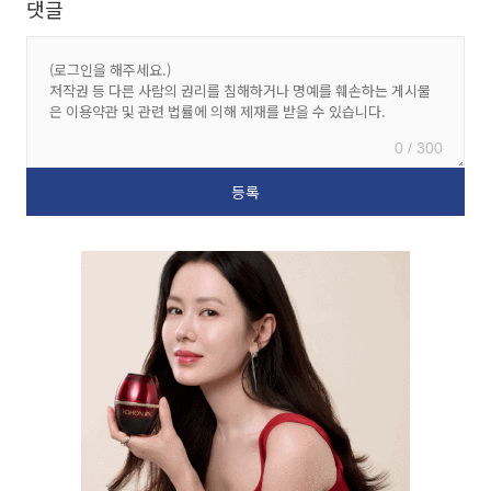
댓글
0 / 300