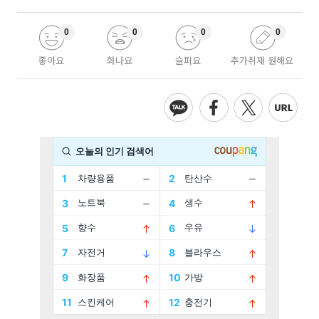
0
0
0
0
좋아요
화나요
슬퍼요
추가취재 원해요