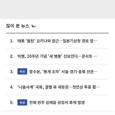
많이 본 뉴스
태풍 '돌핀' 오키나와 접근…일본기상청 경로 업데이트
1.
빅뱅, 20주년 기념 '새 뱅봉' 선보인다⋯콘서트 앞두고 팝업 개최
2.
합수본, '통계 조작' 서울·경기·충북 선관위 등 추가 압수수색
속보
3.
‘나솔사계’ 국화, 결별 후 재등장⋯첫인상 투표 휩쓸고 ‘인기녀’ 등극
4.
전북 완주 삼례읍 공장서 화재 발생
속보
5.