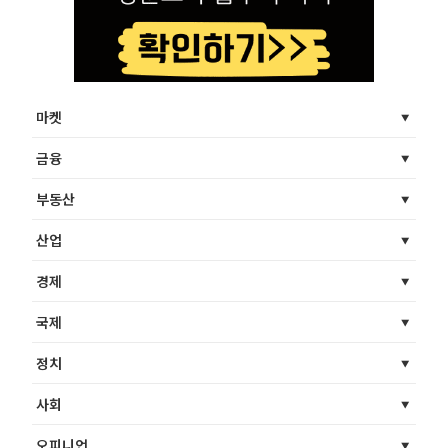
마켓
금융
부동산
산업
경제
국제
정치
사회
오피니언