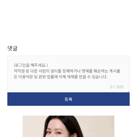
댓글
0 / 300