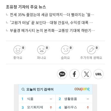
조유정 기자의 주요 뉴스
전세 35% 줄었는데 세금 압박까지⋯더 빨라지는 '월세화'
'고원가 터널' 끝 보인다…대형 건설사, 수익성 대폭 개선
부울경 메가시티 논의 본격화⋯교통망 기대에 하반기 분양시장 '주목'
0
0
0
0
좋아요
화나요
슬퍼요
추가취재 원해요