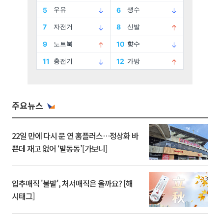
주요뉴스
22일 만에 다시 문 연 홈플러스…정상화 바
쁜데 재고 없어 ‘발동동’[가보니]
입추매직 '불발', 처서매직은 올까요? [해
시태그]