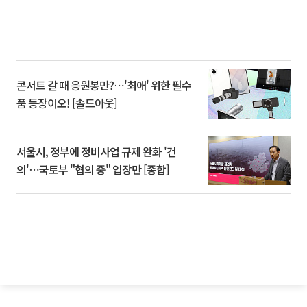
콘서트 갈 때 응원봉만?⋯'최애' 위한 필수
품 등장이오! [솔드아웃]
서울시, 정부에 정비사업 규제 완화 '건
의'⋯국토부 "협의 중" 입장만 [종합]