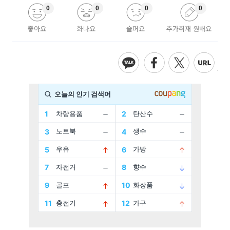
0
0
0
0
좋아요
화나요
슬퍼요
추가취재 원해요