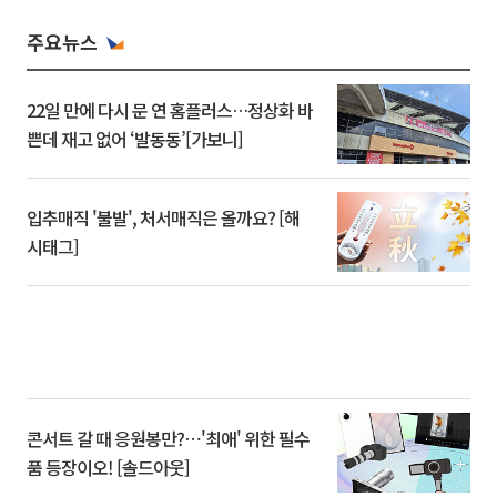
주요뉴스
22일 만에 다시 문 연 홈플러스…정상화 바
쁜데 재고 없어 ‘발동동’[가보니]
입추매직 '불발', 처서매직은 올까요? [해
시태그]
콘서트 갈 때 응원봉만?⋯'최애' 위한 필수
품 등장이오! [솔드아웃]