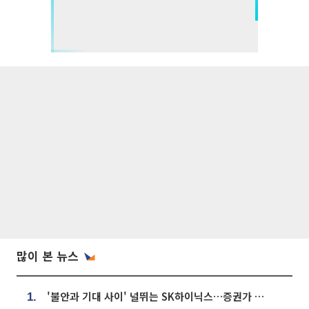
많이 본 뉴스
'불안과 기대 사이' 널뛰는 SK하이닉스…증권가 "HBM4·LTA 기반 펀터멘털 견고"
1.