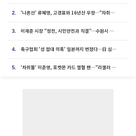
'나혼산' 류혜영, 고경표와 16년산 우정…"자취방서 부모님과 마주쳐"
2.
이재준 시장 "정전, 시민안전과 직결"…수원시 비상대응체계 가동
3.
축구협회 '성 접대 의혹' 일본까지 번졌다…日 심판 실명 공개
4.
'차쥐뿔' 이준영, 포켓몬 카드 열혈 팬⋯"리셀러 처단할 것"
5.