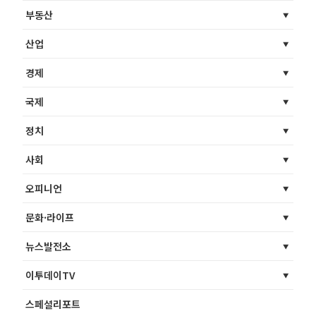
부동산
산업
경제
국제
정치
사회
오피니언
문화·라이프
뉴스발전소
이투데이TV
스페셜리포트