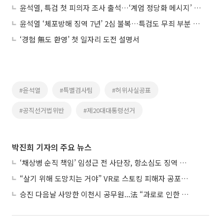
윤석열, 특검 첫 피의자 조사 출석…‘계엄 정당화 메시지’ 의혹 추궁
윤석열 ‘체포방해 징역 7년’ 2심 불복…특검도 무죄 부분 상고
‘경험 無도 환영’ 첫 일자리 도전 설명서
#윤석열
#특별검사팀
#허위사실공표
#공직선거법위반
#제20대대통령선거
박진희 기자의 주요 뉴스
‘채상병 순직 책임’ 임성근 전 사단장, 항소심도 징역 3년
“살기 위해 도망치는 거야” VR로 스토킹 피해자 공포 마주한 수형자들
승진 다음날 사망한 이천시 공무원...法 “과로로 인한 순직”