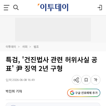
이투데이
사회
법조
특검, '건진법사 관련 허위사실 공
표' 尹 징역 2년 구형
입력 2026-06-08 16:49
박진희 기자
구글 선호매체 추가