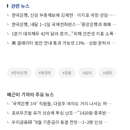
관련 뉴스
한국은행, 신임 부총재보에 김제현ㆍ이지호 국장 선임⋯임기 3년
한국은행, 내달 1~2일 국제컨퍼런스⋯'중앙은행과 화폐 미래' 주제
1분기 대외채무 42억 달러 증가..."외채 건전성 지표 소폭 상승"
美 클래리티 법안 연내 통과 가능성 13%…상원 문턱서 제동
#한국은행
#재경부
#환율
#달러
#원화
배근미 기자의 주요 뉴스
'국책은행 3사' 직원들, 다음주 여의도 거리 나서는 까닭은
호르무즈발 유가 상승에 투심 난조⋯"1420원 중후반 등락"
우리금융硏 "8월 기준금리 동결 전망⋯1~2명 인상 소수의견 낼 것"