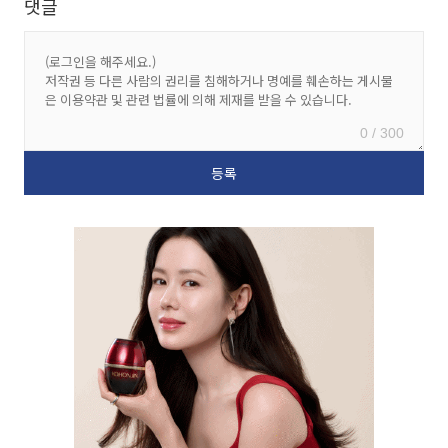
댓글
0 / 300