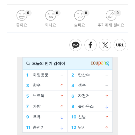
0
0
0
0
좋아요
화나요
슬퍼요
추가취재 원해요