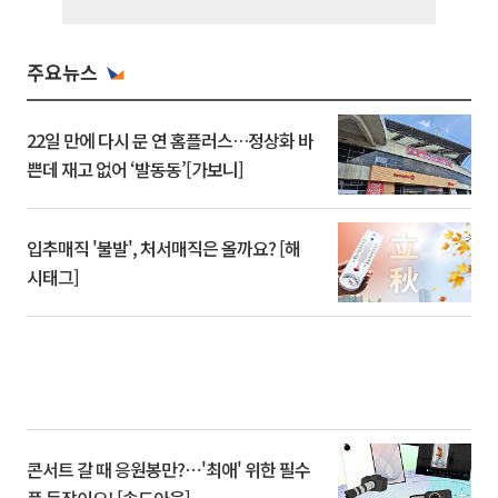
주요뉴스
22일 만에 다시 문 연 홈플러스…정상화 바
쁜데 재고 없어 ‘발동동’[가보니]
입추매직 '불발', 처서매직은 올까요? [해
시태그]
콘서트 갈 때 응원봉만?⋯'최애' 위한 필수