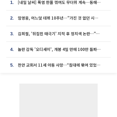
[내일 날씨] 폭염 한풀 꺾여도 무더위 계속⋯동해안 이틀 연속 비
1.
임영웅, 어느덧 데뷔 10주년⋯"가진 것 없던 시절, 내 앞엔 20명의 팬뿐"
2.
김희철, '뒤집힌 태극기' 지적 후 정치색 논란…"좌우 떠나 우리나라 국기"
3.
놀란 감독 '오디세이', 개봉 4일 만에 100만 돌파⋯'왕사남' 보다 빠르다
4.
천안 교회서 11세 아동 사망…“침대에 묶여 있었다” 진술 확보
5.