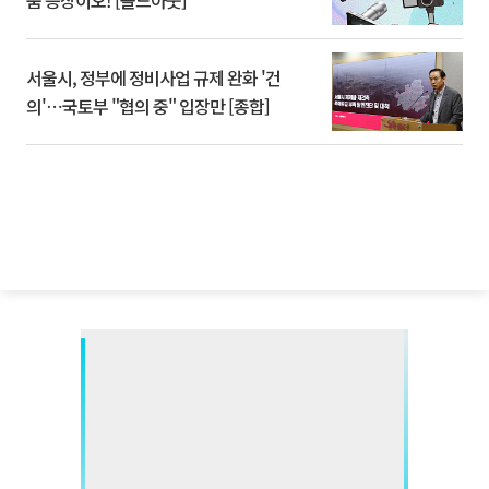
품 등장이오! [솔드아웃]
서울시, 정부에 정비사업 규제 완화 '건
의'⋯국토부 "협의 중" 입장만 [종합]