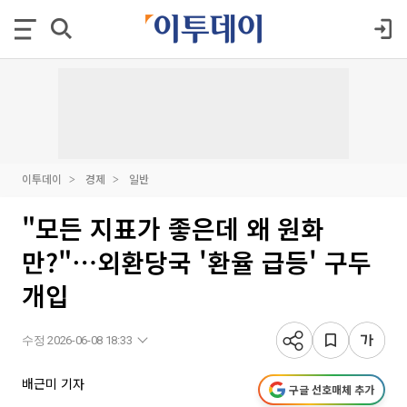
이투데이
경제
일반
"모든 지표가 좋은데 왜 원화
만?"⋯외환당국 '환율 급등' 구두
개입
수정 2026-06-08 18:33
배근미 기자
구글 선호매체 추가