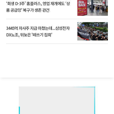
‘회생 D-3주’ 홈플러스, 영업 재개에도 ‘상
품 공급망’ 복구가 생존 관건
3445억 자사주 지급 마쳤는데...삼성전자
DX노조, 뒤늦은 '떼쓰기 집회'