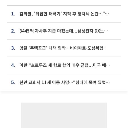
김희철, '뒤집힌 태극기' 지적 후 정치색 논란…"좌우 떠나 우리나라 국기"
1.
3445억 자사주 지급 마쳤는데...삼성전자 DX노조, 뒤늦은 '떼쓰기 집회'
2.
영끌 '주택공급' 대책 임박⋯비아파트·도심복합까지 총동원
3.
이란 “호르무즈 새 항로 합의 매우 근접...미국 배상 먼저”
4.
천안 교회서 11세 아동 사망…“침대에 묶여 있었다” 진술 확보
5.