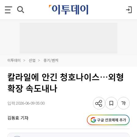
이투데이
산업
중기/벤처
칼라일에 안긴 청호나이스…외형
확장 속도내나
입력 2026-06-09 05:00
김동효 기자
구글 선호매체 추가