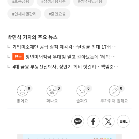
#포용금융
#상생금융지수
#정책서민금융
#연체채권관리
#출연요율
박민석 기자의 주요 뉴스
기업미소재단 공급 실적 제각각⋯달성률 최대 17배 차이
청년미래적금 우대형 믿고 갈아탔는데 ‘혜택 반토막’…심사 오류에 가입자 혼선
단독
4대 금융 부동산신탁사, 상반기 희비 엇갈려…책임준공 손실 반영 시점이 갈랐다
0
0
0
0
좋아요
화나요
슬퍼요
추가취재 원해요