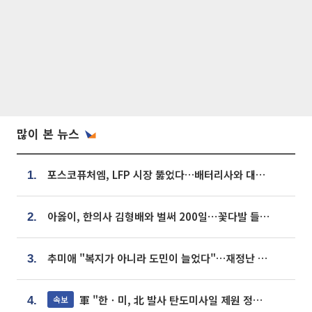
많이 본 뉴스
포스코퓨처엠, LFP 시장 뚫었다…배터리사와 대규모 장기 공급 합의
1.
아옳이, 한의사 김형배와 벌써 200일⋯꽃다발 들고 "프러포즈 아냐"
2.
추미애 "복지가 아니라 도민이 늘었다"…재정난 책임론 정면돌파
3.
軍 "한ㆍ미, 北 발사 탄도미사일 제원 정밀분석 중"
속보
4.