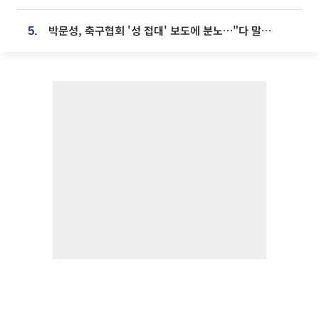
박문성, 축구협회 '성 접대' 보도에 분노…"다 말아먹으려고 작정했나"
5.