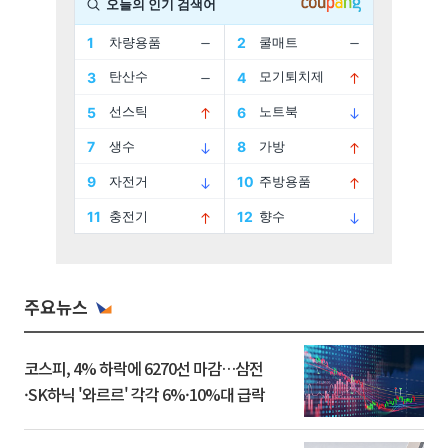
주요뉴스
코스피, 4% 하락에 6270선 마감…삼전
·SK하닉 '와르르' 각각 6%·10%대 급락