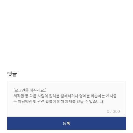
댓글
0 / 300