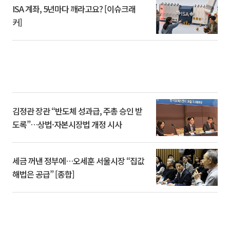
ISA 계좌, 5년마다 깨라고요? [이슈크래
커]
김정관 장관 “반도체 성과급, 주총 승인 받
도록”…상법·자본시장법 개정 시사
세금 꺼낸 정부에…오세훈 서울시장 “집값
해법은 공급” [종합]