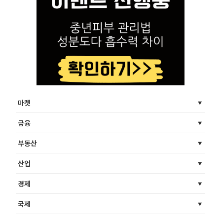
마켓
금융
부동산
산업
경제
국제