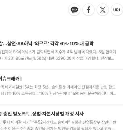
감…삼전·SK하닉 '와르르' 각각 6%·10%대 급락
삼성전자와 SK하이닉스가 급락하면서 지수가 4% 넘게 하락했다. 6일 한국거
비 301.88포인트(4.58%) 내린 6296.38에 장을 마감했다. 전장보다
스피는 장중 한때 6550.94까지 오르기도 했으나 6238.32까지 밀리기도 했
[이슈크래커]
 전액 비과세일반 ISA는 최장 5년…손익통산·과세이연 단절미사용 납입 한도
납입액 10% 소득공제…“10% 환급”은 아냐 “오랫동안 운용하라더니 이제
 ‘만능 절세 통장’으로 불리는 개인종합자산관리계좌(ISA)가 두 갈래로 개
주총 승인 받도록”…상법·자본시장법 개정 시사
닌 투자 이어갈 시기” “주52시간제도 손봐야” 김정관 산업통상부 장관이 반
 수준 이상은 주주총회 승인을 거치는 방안을 검토할 필요가 있다고 밝혔다.