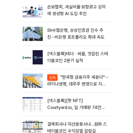
손보협회, 과실비율·보험광고 심의
에 생성형 AI 도입 추진
Sh수협은행, 상상인증권 인수 추
진⋯비은행 포트폴리오 확대 속도
[넥스블록]테더ㆍ써클, 엇갈린 스테
이블코인 2분기 실적
"한국형 금융지주 세운다"⋯
단독
라이나생명, 대주주 변경으로 지주
사 전환 첫발
[넥스블록][핫 NFT]
Courtyard.io, 일 거래량 74만
5040달러… 바닥가 5달러
결제회사냐 자산운용사냐…원화 스
테이블코인 수익모델 갈림길