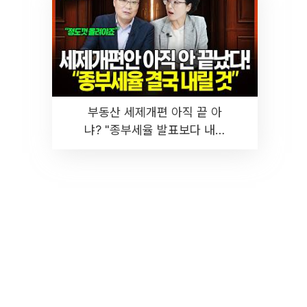
부동산 세제개편 아직 끝 아
냐? "종부세율 발표보다 내릴
것" 장기거주·양도세 전망 I 집
땅지성 I 김인만, 진미윤