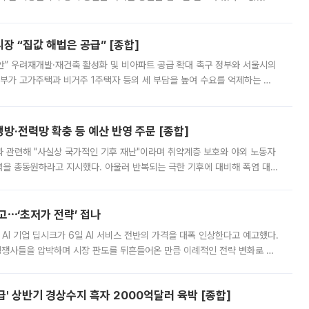
배구조와 주주권 강화 논의가 이어지는 가운데, 핵심 연구인력에 대한
 “집값 해법은 공급” [종합]
안” 우려재개발·재건축 활성화 및 비아파트 공급 확대 촉구 정부와 서울시의
정부가 고가주택과 비거주 1주택자 등의 세 부담을 높여 수요를 억제하는 카
키울 것이라며 세금이 아닌 공급이 근본적인 처방이라고 전면 반박했다.
방·전력망 확충 등 예산 반영 주문 [종합]
과 관련해 "사실상 국가적인 기후 재난"이라며 취약계층 보호와 야외 노동자
정력을 총동원하라고 지시했다. 아울러 반복되는 극한 기후에 대비해 폭염 대응
영하는 방안도 검토하라고 주문했다. 이 대통령은 이날 폭염·가뭄 대
예고⋯‘초저가 전략’ 접나
 AI 기업 딥시크가 6일 AI 서비스 전반의 가격을 대폭 인상한다고 예고했다.
 경쟁사들을 압박하며 시장 판도를 뒤흔들어온 만큼 이례적인 전략 변화로 평
 이날 공지를 통해 구체적인 인상 폭은 공개하지 않았지만 상당한 수
' 상반기 경상수지 흑자 2000억달러 육박 [종합]