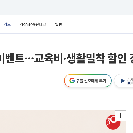
카드
가상자산/핀테크
일반
’ 이벤트⋯교육비·생활밀착 할인
기사
구글 선호매체 추가