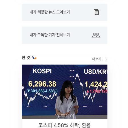
내가 저장한 뉴스 모아보기
내가 구독한 기자 전체보기
한 컷
코스피 4.58% 하락, 환율