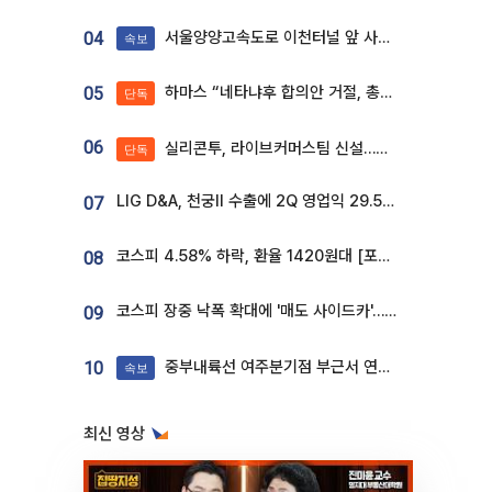
서울양양고속도로 이천터널 앞 사고 발생
04
속보
하마스 “네타냐후 합의안 거절, 총선 앞두고 시간 끌기”
05
단독
06
실리콘투, 라이브커머스팀 신설…K뷰티 ‘글로벌 판매망’ 확대[K뷰티 라방戰]
단독
LIG D&A, 천궁Ⅱ 수출에 2Q 영업익 29.5%↑…수주잔고 24.6조 [종합]
07
코스피 4.58% 하락, 환율 1420원대 [포토]
08
코스피 장중 낙폭 확대에 '매도 사이드카'…외인 2.8조'팔자'· 개인 3.1조 '사자'
09
중부내륙선 여주분기점 부근서 연이은 추돌사고 발생
10
속보
최신 영상