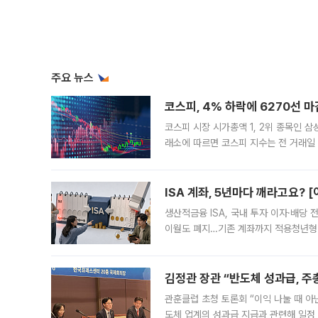
주요 뉴스
코스피, 4% 하락에 6270선 마
코스피 시장 시가총액 1, 2위 종목인 
래소에 따르면 코스피 지수는 전 거래일 대
1.81% 내린 6478.75에 출발한 코
다. 이날 오전
ISA 계좌, 5년마다 깨라고요? 
생산적금융 ISA, 국내 투자 이자·배당
이월도 폐지…기존 계좌까지 적용청년형 
는 5년마다 계좌를 해지하라는 건가요?”
편을
김정관 장관 “반도체 성과급, 
관훈클럽 초청 토론회 “이익 나눌 때 아
도체 업계의 성과급 지급과 관련해 일정