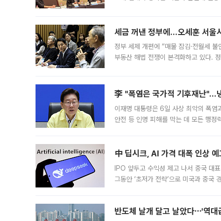
최근 상법·자본시장법 개정으로 기업 지
세금 꺼낸 정부에…오세훈 서울시장
정부 세제 개편에 “매물 잠김·전월세 불
부동산 해법 전쟁이 본격화하고 있다. 
드를 꺼내자 서울시는 전·월세 부담만 
李 "폭염은 국가적 기후재난"…냉
이재명 대통령은 6일 사상 최악의 폭염
안전 등 인명 피해를 막는 데 모든 행
인프라 확충 계획을 내년도 예산안에 반
中 딥시크, AI 가격 대폭 인상 
IPO 앞두고 수익성 제고 나서 중국 대표
그동안 ‘초저가 전략’으로 미국과 중국
가된다. 블룸버그통신에 따르면 딥시크는
반도체 날개 달고 날았다⋯'역대급