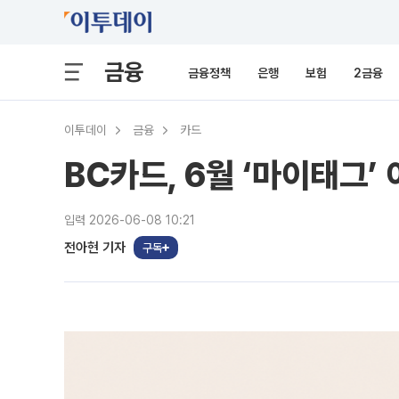
금융
금융정책
은행
보험
2금융
이투데이
금융
카드
BC카드, 6월 ‘마이태그
입력 2026-06-08 10:21
전아현 기자
구독