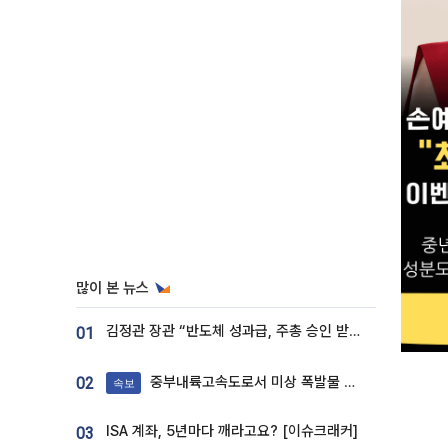
많이 본 뉴스
김정관 장관 “반도체 성과급, 주총 승인 받도록”…상법·자본시장법 개정 시사
01
중부내륙고속도로서 미상 폭발물 발견
02
속보
ISA 계좌, 5년마다 깨라고요? [이슈크래커]
03