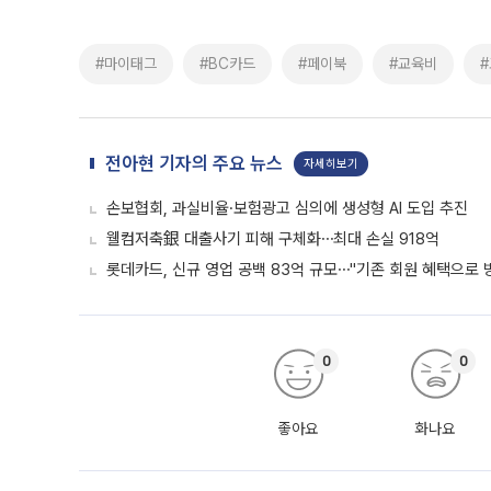
#마이태그
#BC카드
#페이북
#교육비
전아현 기자의 주요 뉴스
자세히보기
손보협회, 과실비율·보험광고 심의에 생성형 AI 도입 추진
웰컴저축銀 대출사기 피해 구체화⋯최대 손실 918억
롯데카드, 신규 영업 공백 83억 규모⋯"기존 회원 혜택으로 
0
0
좋아요
화나요