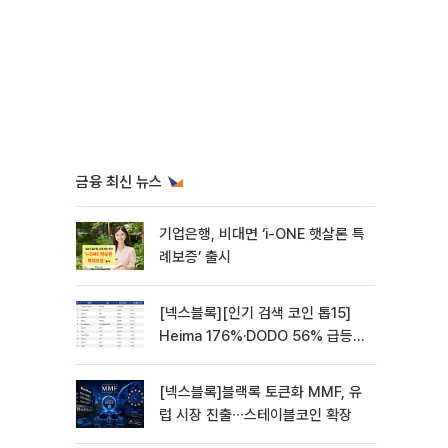
금융 최신 뉴스
기업은행, 비대면 ‘i-ONE 햇살론 특
례보증’ 출시
[넥스블록][인기 검색 코인 톱15]
Heima 176%·DODO 56% 급등…
대형주 속 고변동 알트 부각
[넥스블록]블랙록 토큰화 MMF, 유
럽 시장 진출∙∙∙스테이블코인 확장