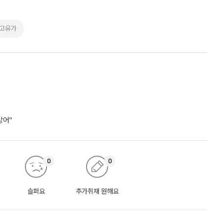
#고유가
방어"
0
0
슬퍼요
추가취재 원해요