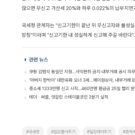
않으면 무신고 가산세 20%와 하루 0.022%의 납부지
국세청 관계자는 "신고기한이 끝난 뒤 무신고자와 불성실
방침"이라며 "신고기한 내 성실하게 신고해 주길 바란다"
관련 뉴스
쿠팡 김범석 동일인 지정...사익편취 금지·내부거래 공시 의무
‘아버지 판박이’ 대한유화 오너 3세...에이원상사, 내부거래 8
종소세 1333만명 신고 시작…460만명 환급금 25일 빨리 
테더ㆍ써클, 엇갈린 스테이블코인 2분기 실적
#국세청
#일감몰아주기
#일감떼어주기
#증여