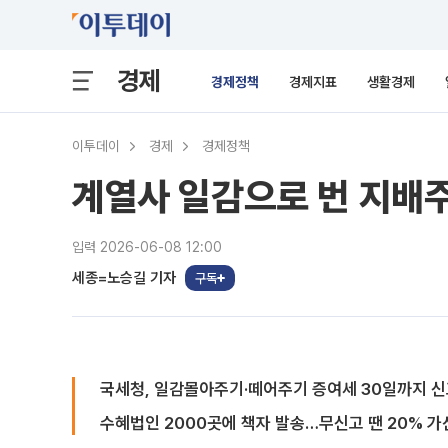
경제
경제정책
경제지표
생활경제
이투데이
경제
경제정책
계열사 일감으로 번 지배
입력 2026-06-08 12:00
세종=노승길 기자
구독
국세청, 일감몰아주기·떼어주기 증여세 30일까지 신
수혜법인 2000곳에 책자 발송…무신고 땐 20% 가