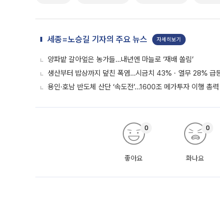
세종=노승길 기자의 주요 뉴스
자세히보기
양파밭 갈아엎은 농가들…내년엔 마늘로 ‘재배 쏠림’
생산부터 밥상까지 덮친 폭염…시금치 43%ㆍ열무 28% 급등
용인·호남 반도체 산단 ‘속도전’…1600조 메가투자 이행 총력
0
0
좋아요
화나요