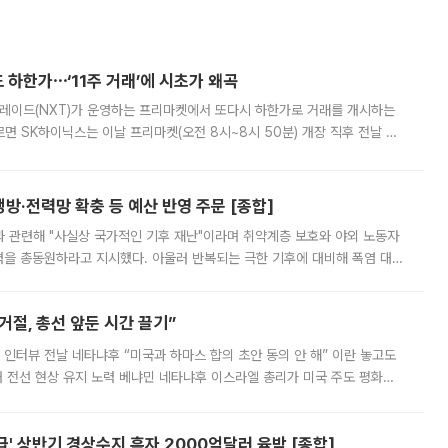
 하한가⋯‘11주 거래’에 시초가 왜곡
트레이드(NXT)가 운영하는 프리마켓에서 또다시 하한가로 거래를 개시하는
면 SK하이닉스는 이날 프리마켓(오전 8시~8시 50분) 개장 직후 전날 정
000원에 거래됐다. 거래량은 11주에 불과했으나, 최초 가격 결정이 기존 정
방·전력망 확충 등 예산 반영 주문 [종합]
과 관련해 "사실상 국가적인 기후 재난"이라며 취약계층 보호와 야외 노동자
정력을 총동원하라고 지시했다. 아울러 반복되는 극한 기후에 대비해 폭염 대응
영하는 방안도 검토하라고 주문했다. 이 대통령은 이날 폭염·가뭄 대
절, 총선 앞둔 시간 끌기”
 인터뷰 전날 네타냐후 “미국과 하마스 합의 초안 동의 안 해” 이란 놓고도
개 전선 현상 유지 노력 베냐민 네타냐후 이스라엘 총리가 미국 주도 평화위
스 간 무장해제 합의안을 반대한 지 하루 만에 하마스 정치국 고위 관리
' 상반기 경상수지 흑자 2000억달러 육박 [종합]