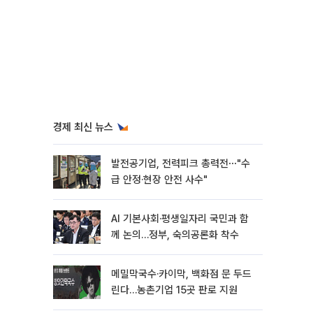
경제 최신 뉴스
발전공기업, 전력피크 총력전⋯"수
급 안정·현장 안전 사수"
AI 기본사회·평생일자리 국민과 함
께 논의…정부, 숙의공론화 착수
메밀막국수·카이막, 백화점 문 두드
린다…농촌기업 15곳 판로 지원