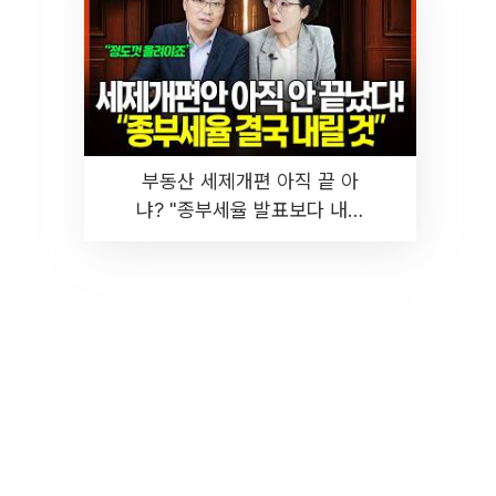
부동산 세제개편 아직 끝 아
냐? "종부세율 발표보다 내릴
것" 장기거주·양도세 전망 I 집
땅지성 I 김인만, 진미윤