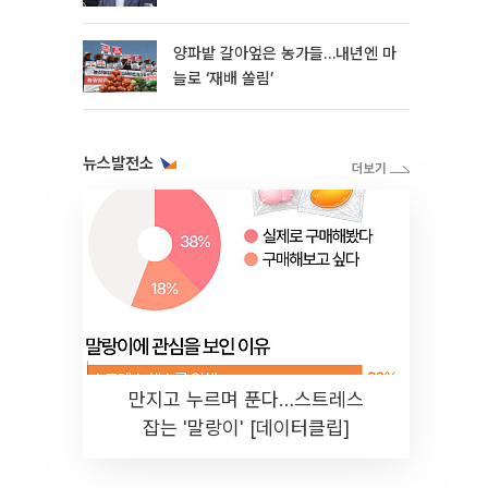
양파밭 갈아엎은 농가들…내년엔 마
늘로 ‘재배 쏠림’
뉴스발전소
만지고 누르며 푼다…스트레스
잡는 '말랑이' [데이터클립]