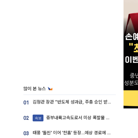
많이 본 뉴스
김정관 장관 “반도체 성과급, 주총 승인 받도록”…상법·자본시장법 개정 시사
01
중부내륙고속도로서 미상 폭발물 발견
02
속보
태풍 '돌핀' 이어 '찬홈' 등장…예상 경로에 한국 '한숨'
03