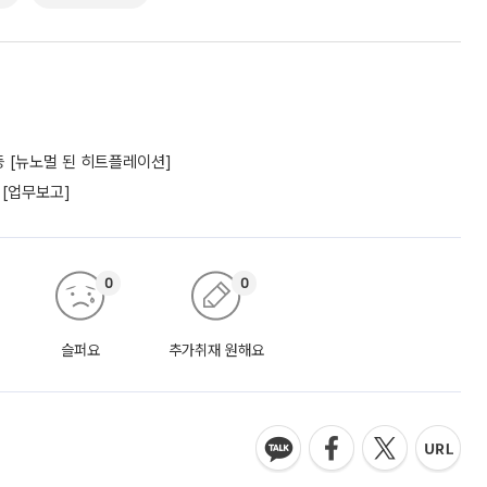
 [뉴노멀 된 히트플레이션]
 [업무보고]
0
0
슬퍼요
추가취재 원해요