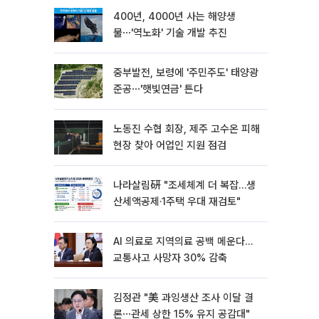
400년, 4000년 사는 해양생
물⋯'역노화' 기술 개발 추진
중부발전, 보령에 '주민주도' 태양광
준공⋯'햇빛연금' 튼다
노동진 수협 회장, 제주 고수온 피해
현장 찾아 어업인 지원 점검
나라살림硏 "조세체계 더 복잡…생
산세액공제·1주택 우대 재검토"
AI 의료로 지역의료 공백 메운다…
교통사고 사망자 30% 감축
김정관 "美 과잉생산 조사 이달 결
론⋯관세 상한 15% 유지 공감대"