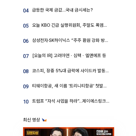
급등한 국제 금값…국내 금시세는?
04
오늘 KBO 긴급 실행위원회, 주말도 폭염취소 될까
05
삼성전자·SK하이닉스 “주주 환원 강화 방안 마련”
06
[오늘의 IR] 고려아연ㆍ심텍ㆍ엘앤에프 등
07
코스피, 장중 5%대 급락에 사이드카 발동…삼성·SK 동반 폭락
08
티웨이항공, 새 이름 '트리니티항공' 첫발…SSC 전략 본격화
09
트럼프 “자석 사업을 하라”…제이에스링크, 비중국 영구자석 공급망 구축 속도
10
최신 영상