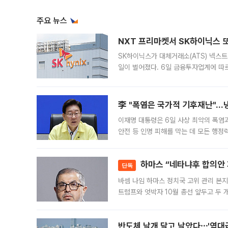
주요 뉴스
NXT 프리마켓서 SK하이닉스 또
SK하이닉스가 대체거래소(ATS) 넥스
일이 벌어졌다. 6일 금융투자업계에 따르
규장 종가보다 29.98% 내린 116만8
규시장과 달
李 "폭염은 국가적 기후재난"…냉
이재명 대통령은 6일 사상 최악의 폭염
안전 등 인명 피해를 막는 데 모든 행
인프라 확충 계획을 내년도 예산안에 반
하마스 “네타냐후 합의안 거
단독
바셈 나임 하마스 정치국 고위 관리 본지
트럼프와 엇박자 10월 총선 앞두고 두 
원회(BOP)와 팔레스타인 무장단체 하마
반도체 날개 달고 날았다⋯'역대급