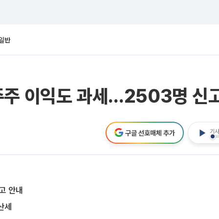
일반
주주 이익도 과세…2503명 신
기사
구글 선호매체 추가
고 안내
산세