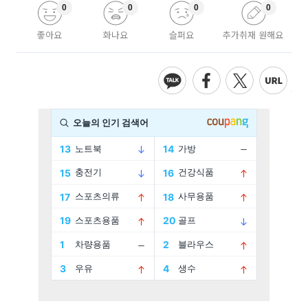
0
0
0
0
좋아요
화나요
슬퍼요
추가취재 원해요