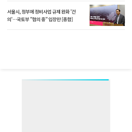
서울시, 정부에 정비사업 규제 완화 '건
의'⋯국토부 "협의 중" 입장만 [종합]