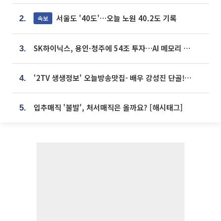
서울도 '40도'…오늘 노원 40.2도 기록
속보
2.
SK하이닉스, 용인·청주에 54조 투자…AI 메모리 생산기지 키운다
3.
'2TV 생생정보' 오늘방송맛집- 배우 강성진 단골! 쌀국수ㆍ푸팟퐁 커리 맛집 '블○○○'
4.
입추매직 '불발', 처서매직은 올까요? [해시태그]
5.