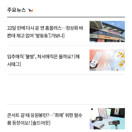
주요뉴스
22일 만에 다시 문 연 홈플러스…정상화 바
쁜데 재고 없어 ‘발동동’[가보니]
입추매직 '불발', 처서매직은 올까요? [해
시태그]
콘서트 갈 때 응원봉만?⋯'최애' 위한 필수
품 등장이오! [솔드아웃]