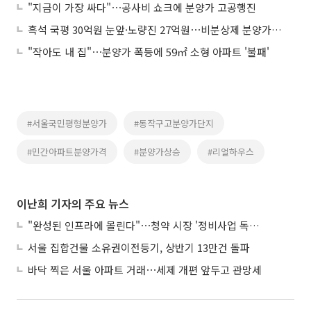
"지금이 가장 싸다"⋯공사비 쇼크에 분양가 고공행진
흑석 국평 30억원 눈앞·노량진 27억원⋯비분상제 분양가 질주
"작아도 내 집"⋯분양가 폭등에 59㎡ 소형 아파트 '불패'
#서울국민평형분양가
#동작구고분양가단지
#민간아파트분양가격
#분양가상승
#리얼하우스
이난희 기자의 주요 뉴스
"완성된 인프라에 몰린다"⋯청약 시장 '정비사업 독주' 42배 격차
서울 집합건물 소유권이전등기, 상반기 13만건 돌파
바닥 찍은 서울 아파트 거래⋯세제 개편 앞두고 관망세