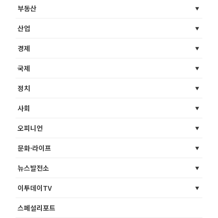
부동산
산업
경제
국제
정치
사회
오피니언
문화·라이프
뉴스발전소
이투데이TV
스페셜리포트