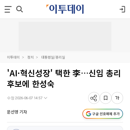
이투데이
정치
대통령실/총리실
'AI·혁신성장' 택한 李…신임 총리
후보에 한성숙
수정 2026-06-07 14:57
문선영 기자
구글 선호매체 추가