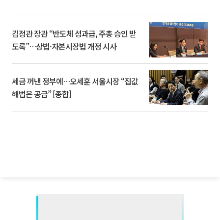
김정관 장관 “반도체 성과급, 주총 승인 받
도록”…상법·자본시장법 개정 시사
세금 꺼낸 정부에…오세훈 서울시장 “집값
해법은 공급” [종합]