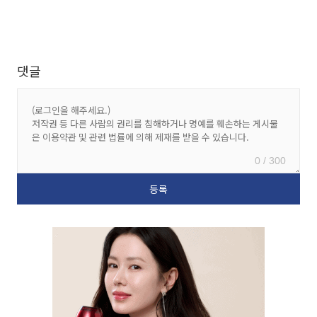
댓글
0 / 300