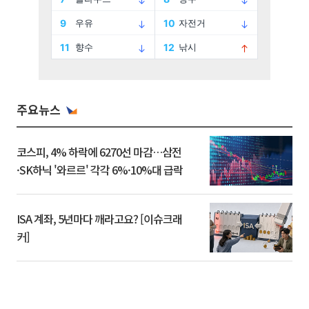
주요뉴스
코스피, 4% 하락에 6270선 마감…삼전
·SK하닉 '와르르' 각각 6%·10%대 급락
ISA 계좌, 5년마다 깨라고요? [이슈크래
커]