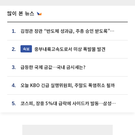
많이 본 뉴스
김정관 장관 “반도체 성과급, 주총 승인 받도록”…상법·자본시장법 개정 시사
1.
중부내륙고속도로서 미상 폭발물 발견
속보
2.
급등한 국제 금값…국내 금시세는?
3.
오늘 KBO 긴급 실행위원회, 주말도 폭염취소 될까
4.
코스피, 장중 5%대 급락에 사이드카 발동…삼성·SK 동반 폭락
5.