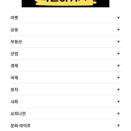
마켓
금융
부동산
산업
경제
국제
정치
사회
오피니언
문화·라이프