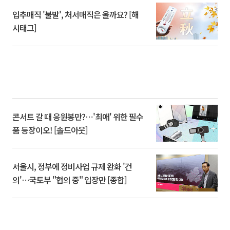
입추매직 '불발', 처서매직은 올까요? [해
시태그]
콘서트 갈 때 응원봉만?⋯'최애' 위한 필수
품 등장이오! [솔드아웃]
서울시, 정부에 정비사업 규제 완화 '건
의'⋯국토부 "협의 중" 입장만 [종합]