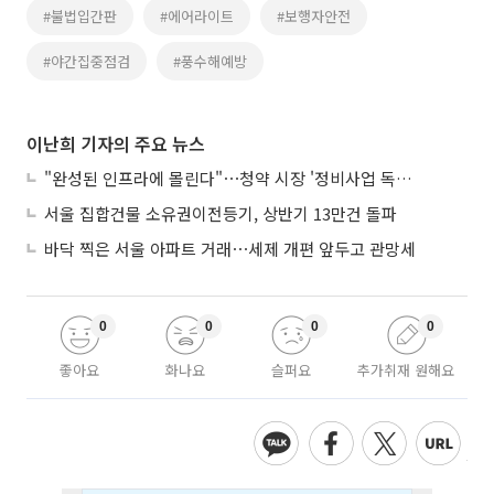
#불법입간판
#에어라이트
#보행자안전
#야간집중점검
#풍수해예방
이난희 기자의 주요 뉴스
"완성된 인프라에 몰린다"⋯청약 시장 '정비사업 독주' 42배 격차
서울 집합건물 소유권이전등기, 상반기 13만건 돌파
바닥 찍은 서울 아파트 거래⋯세제 개편 앞두고 관망세
0
0
0
0
좋아요
화나요
슬퍼요
추가취재 원해요