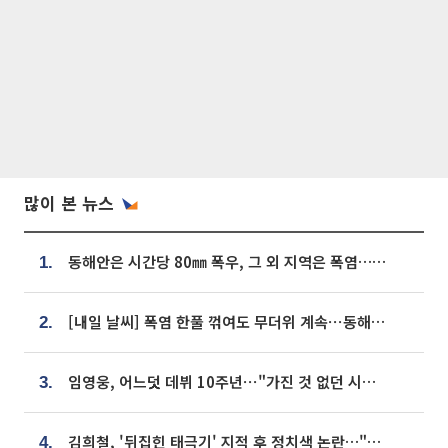
많이 본 뉴스
동해안은 시간당 80㎜ 폭우, 그 외 지역은 폭염…‘극과 극 날씨’
1.
[내일 날씨] 폭염 한풀 꺾여도 무더위 계속⋯동해안 이틀 연속 비
2.
임영웅, 어느덧 데뷔 10주년⋯"가진 것 없던 시절, 내 앞엔 20명의 팬뿐"
3.
김희철, '뒤집힌 태극기' 지적 후 정치색 논란…"좌우 떠나 우리나라 국기"
4.