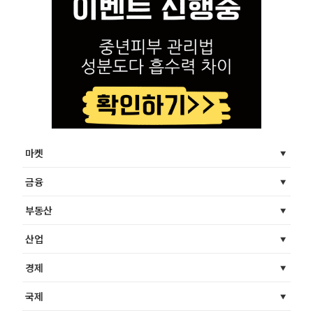
마켓
금융
부동산
산업
경제
국제