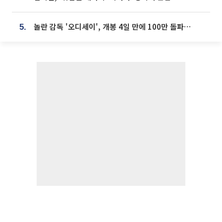
놀란 감독 '오디세이', 개봉 4일 만에 100만 돌파⋯'왕사남' 보다 빠르다
5.