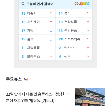
주요뉴스
22일 만에 다시 문 연 홈플러스…정상화 바
쁜데 재고 없어 ‘발동동’[가보니]