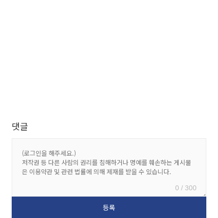
댓글
0 / 300