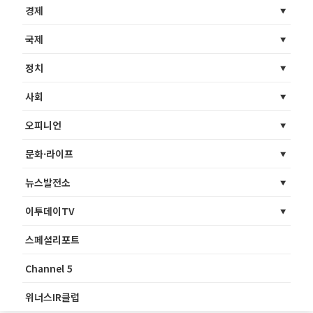
경제
국제
정치
사회
오피니언
문화·라이프
뉴스발전소
이투데이TV
스페셜리포트
Channel 5
위너스IR클럽