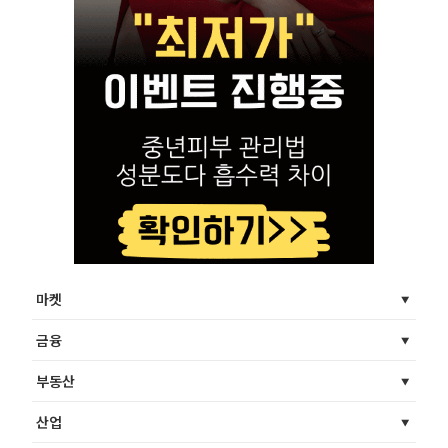
마켓
금융
부동산
산업