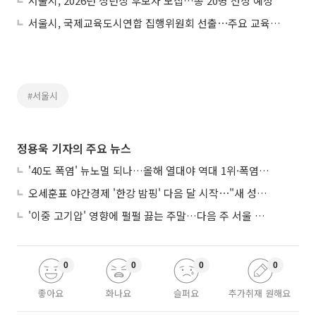
서울시, 2026년 청년상 후보자 모집…총 20명 선정 예정
서울시, 국제교육도시연합 집행위원회 선출⋯주요 교육도시와 4년간 운영 참여
#서울시
정용욱 기자의 주요 뉴스
'40도 폭염' 뉴노멀 되나…올해 열대야 역대 1위·폭염일수 평년 3배 넘어
오세훈표 야간경제 '한강 밤핑' 다음 달 시작⋯"새 성장동력 만들 것"
'이중 고기압' 영향에 펄펄 끓는 주말…다음 주 서울 포함 서쪽이 더 덥다
0
0
0
0
좋아요
화나요
슬퍼요
추가취재 원해요