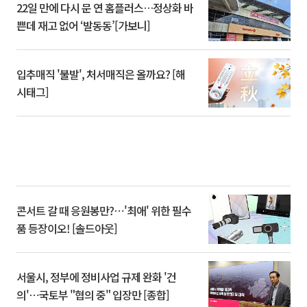
22일 만에 다시 문 연 홈플러스…정상화 바
쁜데 재고 없어 ‘발동동’[가보니]
입추매직 '불발', 처서매직은 올까요? [해
시태그]
콘서트 갈 때 응원봉만?⋯'최애' 위한 필수
품 등장이오! [솔드아웃]
서울시, 정부에 정비사업 규제 완화 '건
의'⋯국토부 "협의 중" 입장만 [종합]