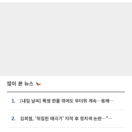
많이 본 뉴스
[내일 날씨] 폭염 한풀 꺾여도 무더위 계속⋯동해안 이틀 연속 비
1.
김희철, '뒤집힌 태극기' 지적 후 정치색 논란…"좌우 떠나 우리나라 국기"
2.