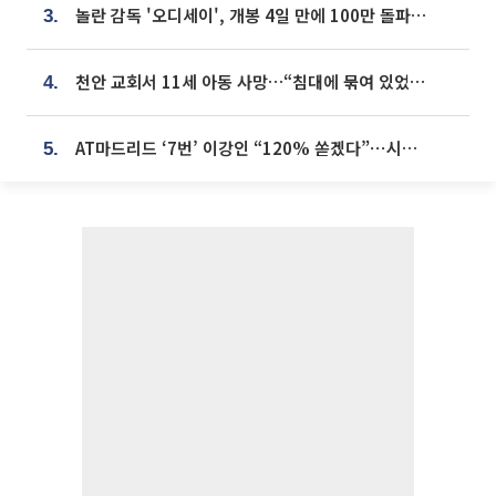
놀란 감독 '오디세이', 개봉 4일 만에 100만 돌파⋯'왕사남' 보다 빠르다
3.
천안 교회서 11세 아동 사망…“침대에 묶여 있었다” 진술 확보
4.
AT마드리드 ‘7번’ 이강인 “120% 쏟겠다”⋯시메오네 감독 “필요한 선수”
5.