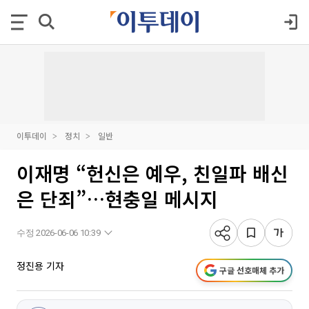
이투데이
정치
일반
이재명 “헌신은 예우, 친일파 배신
은 단죄”…현충일 메시지
수정 2026-06-06 10:39
정진용 기자
구글 선호매체 추가