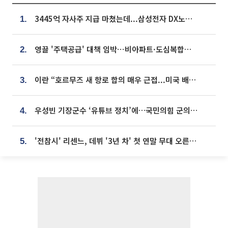
3445억 자사주 지급 마쳤는데...삼성전자 DX노조, 뒤늦은 '떼쓰기 집회'
1.
영끌 '주택공급' 대책 임박⋯비아파트·도심복합까지 총동원
2.
이란 “호르무즈 새 항로 합의 매우 근접...미국 배상 먼저”
3.
우성빈 기장군수 ‘유튜브 정치’에…국민의힘 군의원들 집단 반발
4.
'전참시' 리센느, 데뷔 '3년 차' 첫 연말 무대 오른다⋯"그동안 섭외 안 와"
5.