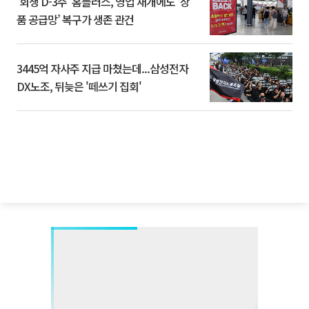
‘회생 D-3주’ 홈플러스, 영업 재개에도 ‘상
품 공급망’ 복구가 생존 관건
3445억 자사주 지급 마쳤는데...삼성전자
DX노조, 뒤늦은 '떼쓰기 집회'