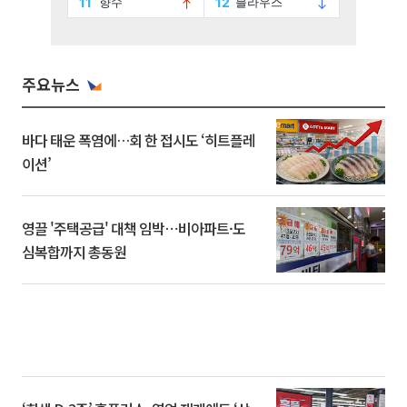
주요뉴스
바다 태운 폭염에…회 한 접시도 ‘히트플레
이션’
영끌 '주택공급' 대책 임박⋯비아파트·도
심복합까지 총동원