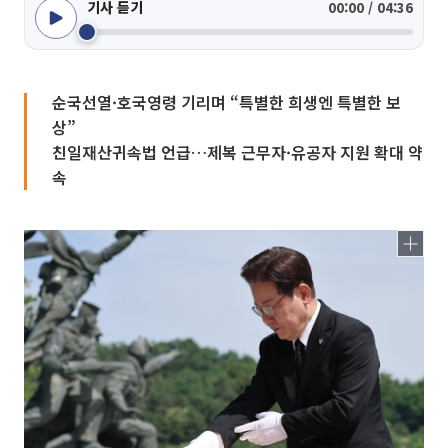
기사 듣기
00:00 / 04:36
순국선열·호국영령 기리며 “특별한 희생엔 특별한 보
상”
친일재산귀속법 언급…제복 근무자·유공자 지원 확대 약
속