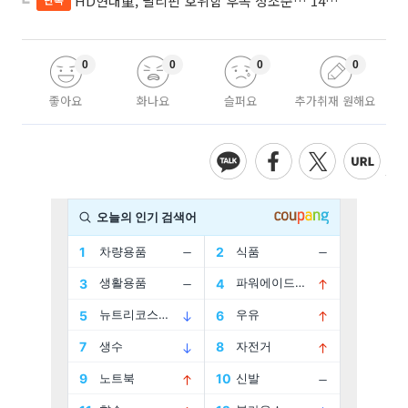
HD현대重, 필리핀 호위함 후속 정조준…‘14척+α’ 싹쓸이 노린다
0
0
0
0
좋아요
화나요
슬퍼요
추가취재 원해요