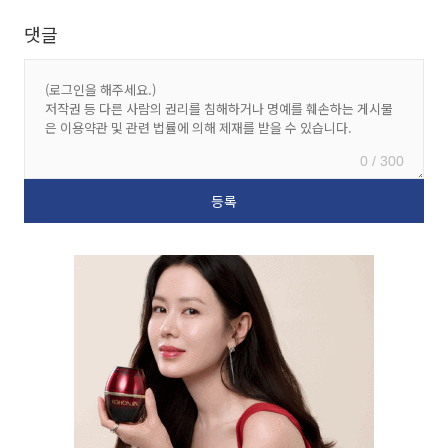
댓글
0 / 300