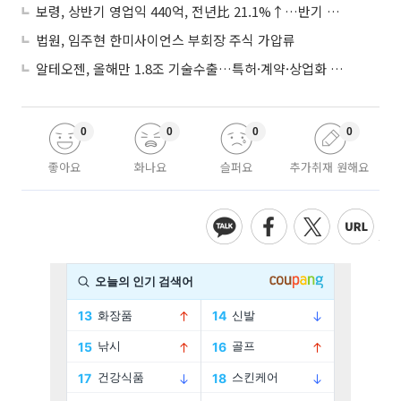
보령, 상반기 영업익 440억, 전년比 21.1%↑…반기 역대 최대
법원, 임주현 한미사이언스 부회장 주식 가압류
알테오젠, 올해만 1.8조 기술수출…특허·계약·상업화 ‘삼박자’
0
0
0
0
좋아요
화나요
슬퍼요
추가취재 원해요