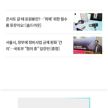
콘서트 갈 때 응원봉만?⋯'최애' 위한 필수
품 등장이오! [솔드아웃]
서울시, 정부에 정비사업 규제 완화 '건
의'⋯국토부 "협의 중" 입장만 [종합]