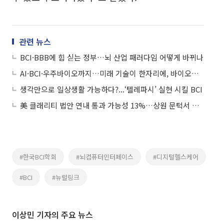
관련 뉴스
BCI·BBB에 힘 싣는 정부…뇌 산업 패러다임 어떻게 바뀌나
AI·BCI·우주바이오까지…미래 기술이 한자리에, 바이오코리아 2025
생각만으로 일상생활 가능하다?...‘텔레파시’ 실현 시킬 BCI
美 클래리티 법안 연내 통과 가능성 13%…상원 문턱서 제동
#한국BCI학회
#뇌컴퓨터인터페이스
#디지털헬스케어
#BCI
#뉴럴링크
이상민 기자의 주요 뉴스