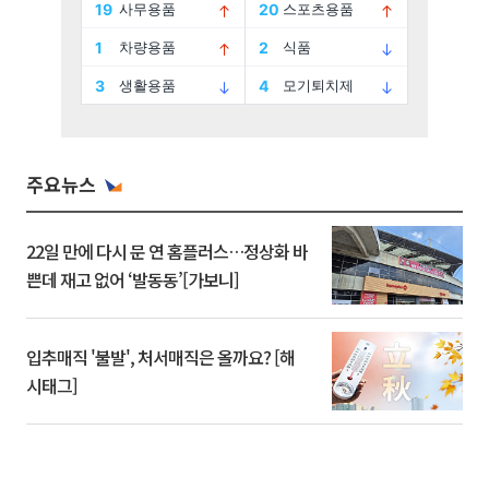
주요뉴스
22일 만에 다시 문 연 홈플러스…정상화 바
쁜데 재고 없어 ‘발동동’[가보니]
입추매직 '불발', 처서매직은 올까요? [해
시태그]