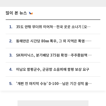
많이 본 뉴스
35도 안팎 무더위 이어져…전국 곳곳 소나기 [오늘 날씨]
1.
동해안은 시간당 80㎜ 폭우, 그 외 지역은 폭염…‘극과 극 날씨’
2.
SK하이닉스, 분기배당 375원 확정…주주환원책 9월로 앞당겨 발표
3.
이남오 함평군수, 군공항 소음피해 함평 보상 요구
4.
'개편 전 마지막 수능' D-100⋯남은 기간 성적 올릴 전략은
5.