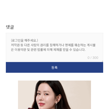
댓글
0 / 300