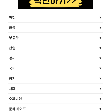
마켓
금융
부동산
산업
경제
국제
정치
사회
오피니언
문화·라이프