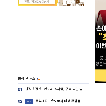
많이 본 뉴스
김정관 장관 “반도체 성과급, 주총 승인 받도록”…상법·자본시장법 개정 시사
01
중부내륙고속도로서 미상 폭발물 발견
02
속보