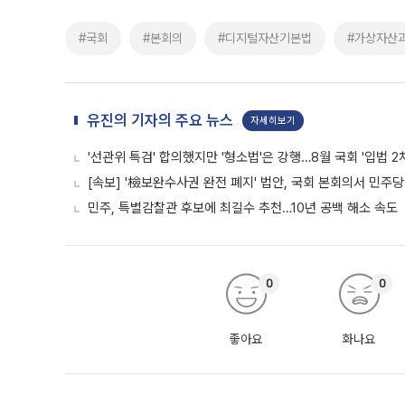
#국회
#본회의
#디지털자산기본법
#가상자산
유진의 기자의 주요 뉴스
자세히보기
'선관위 특검' 합의했지만 '형소법'은 강행…8월 국회 '입법 2
[속보] '檢보완수사권 완전 폐지' 법안, 국회 본회의서 민주당
민주, 특별감찰관 후보에 최길수 추천…10년 공백 해소 속도
0
0
좋아요
화나요