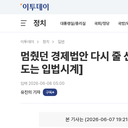
정치
대통령실/총리실
국회/정당
국방/
이투데이
정치
일반
멈췄던 경제법안 다시 줄 
도는 입법시계]
입력 2026-06-08 05:00
유진의 기자
구독
본 기사는 (2026-06-07 19:2