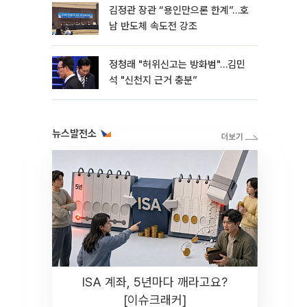
김정관 장관 “용인만으론 한계”…호
남 반도체 속도전 강조
정청래 "허위신고는 방화범"…김민
석 "신천지 근거 충분”
뉴스발전소
ISA 계좌, 5년마다 깨라고요?
[이슈크래커]