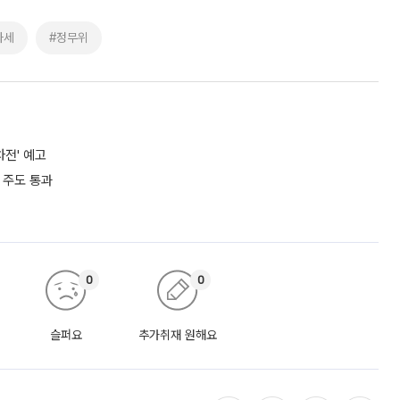
과세
#정무위
차전' 예고
 주도 통과
0
0
슬퍼요
추가취재 원해요