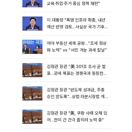
교육·취업·주거 중심 정책 재편"
이 대통령 "폭염 인프라 확충, 내년
예산 반영 검토…사실상 국가 기후
재난"
여야 부동산 세제 공방…“조세 정상
화 노력” vs “서민 겨눈 과세 칼날”
김정관 장관 “美 301조 조사 곧 발
표…관세 목표는 경쟁국과 동등한
수준” [종합]
김정관 장관 “반도체 성과급, 주총
승인 받도록”…상법·자본시장법 개
정 시사
김정관 장관 "美, 쿠팡 사태 오해 있
어…한미 간 간극 좁히려 노력 중“