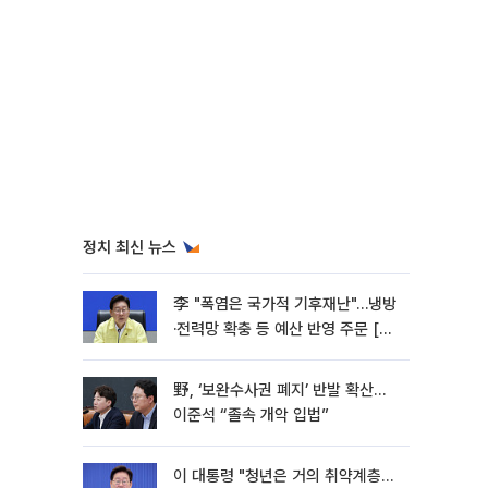
정치 최신 뉴스
李 "폭염은 국가적 기후재난"…냉방
·전력망 확충 등 예산 반영 주문 [종
합]
野, ‘보완수사권 폐지’ 반발 확산…
이준석 “졸속 개악 입법”
이 대통령 "청년은 거의 취약계층…