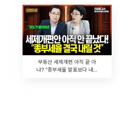
부동산 세제개편 아직 끝 아
냐? "종부세율 발표보다 내릴
것" 장기거주·양도세 전망 I 집
땅지성 I 김인만, 진미윤