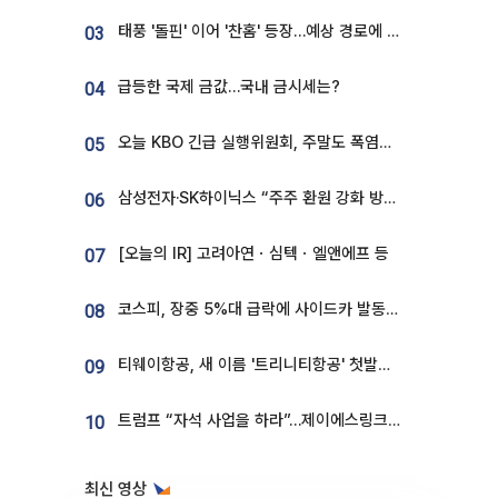
태풍 '돌핀' 이어 '찬홈' 등장…예상 경로에 한국 '한숨'
03
급등한 국제 금값…국내 금시세는?
04
오늘 KBO 긴급 실행위원회, 주말도 폭염취소 될까
05
삼성전자·SK하이닉스 “주주 환원 강화 방안 마련”
06
[오늘의 IR] 고려아연ㆍ심텍ㆍ엘앤에프 등
07
코스피, 장중 5%대 급락에 사이드카 발동…삼성·SK 동반 폭락
08
티웨이항공, 새 이름 '트리니티항공' 첫발…SSC 전략 본격화
09
트럼프 “자석 사업을 하라”…제이에스링크, 비중국 영구자석 공급망 구축 속도
10
최신 영상