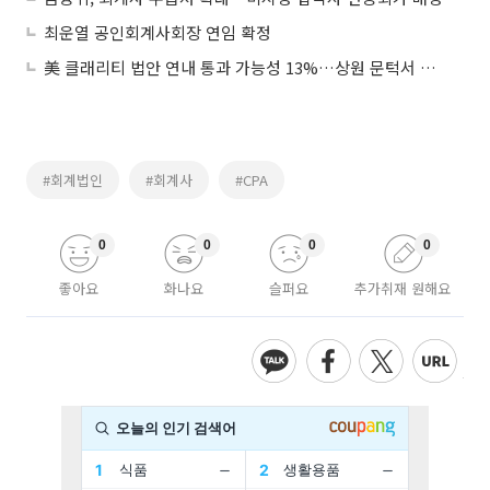
최운열 공인회계사회장 연임 확정
美 클래리티 법안 연내 통과 가능성 13%…상원 문턱서 제동
#회계법인
#회계사
#CPA
0
0
0
0
좋아요
화나요
슬퍼요
추가취재 원해요