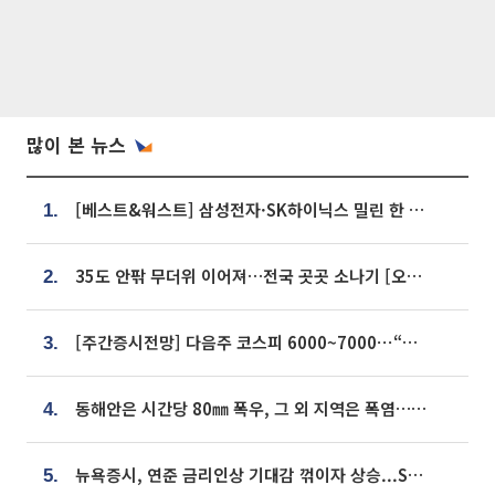
많이 본 뉴스
[베스트&워스트] 삼성전자·SK하이닉스 밀린 한 주…상상인증권은 85% 급등
1.
35도 안팎 무더위 이어져…전국 곳곳 소나기 [오늘 날씨]
2.
[주간증시전망] 다음주 코스피 6000~7000⋯“外人 수급은 정책이 변수”
3.
동해안은 시간당 80㎜ 폭우, 그 외 지역은 폭염…‘극과 극 날씨’
4.
뉴욕증시, 연준 금리인상 기대감 꺾이자 상승...S&P500 사상 최고치 [종합]
5.