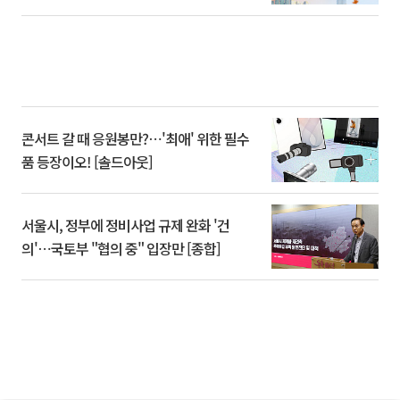
콘서트 갈 때 응원봉만?⋯'최애' 위한 필수
품 등장이오! [솔드아웃]
서울시, 정부에 정비사업 규제 완화 '건
의'⋯국토부 "협의 중" 입장만 [종합]