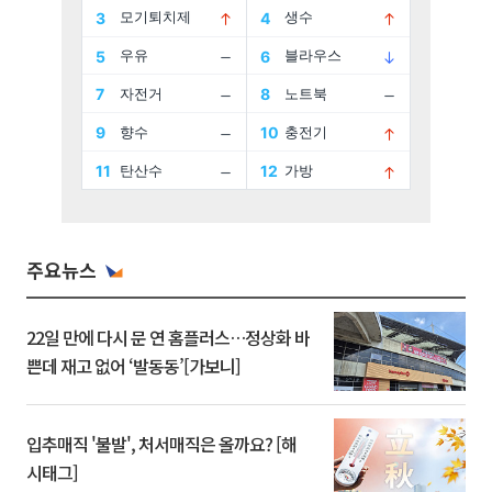
주요뉴스
22일 만에 다시 문 연 홈플러스…정상화 바
쁜데 재고 없어 ‘발동동’[가보니]
입추매직 '불발', 처서매직은 올까요? [해
시태그]