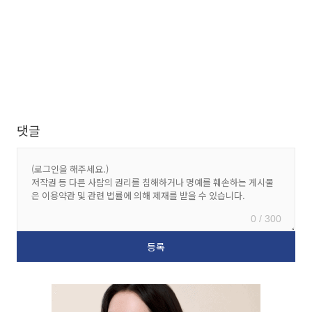
댓글
0 / 300