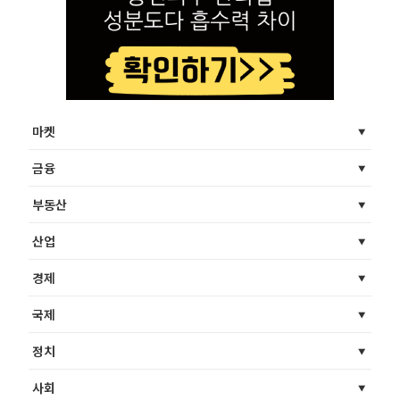
마켓
금융
부동산
산업
경제
국제
정치
사회