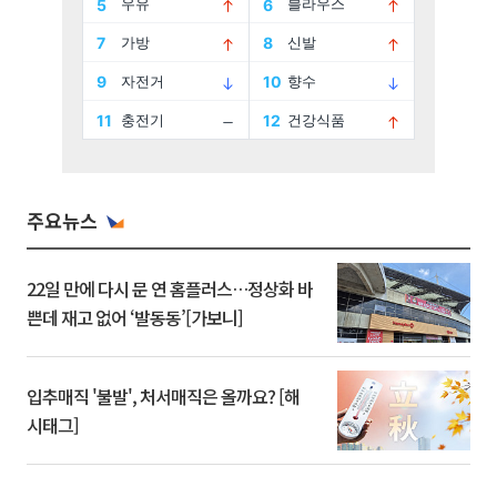
주요뉴스
22일 만에 다시 문 연 홈플러스…정상화 바
쁜데 재고 없어 ‘발동동’[가보니]
입추매직 '불발', 처서매직은 올까요? [해
시태그]