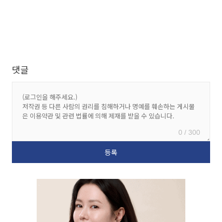
댓글
0 / 300