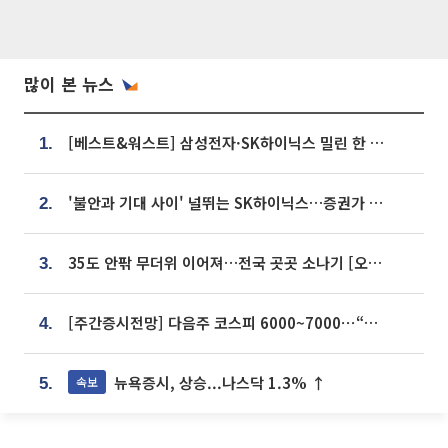
많이 본 뉴스
[베스트&워스트] 삼성전자·SK하이닉스 밀린 한 주…상상인증권은 85% 급등
1.
'불안과 기대 사이' 널뛰는 SK하이닉스…증권가 "HBM4·LTA 기반 펀터멘털 견고"
2.
35도 안팎 무더위 이어져…전국 곳곳 소나기 [오늘 날씨]
3.
[주간증시전망] 다음주 코스피 6000~7000⋯“外人 수급은 정책이 변수”
4.
뉴욕증시, 상승...나스닥 1.3% ↑
속보
5.