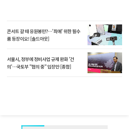
콘서트 갈 때 응원봉만?⋯'최애' 위한 필수
품 등장이오! [솔드아웃]
서울시, 정부에 정비사업 규제 완화 '건
의'⋯국토부 "협의 중" 입장만 [종합]