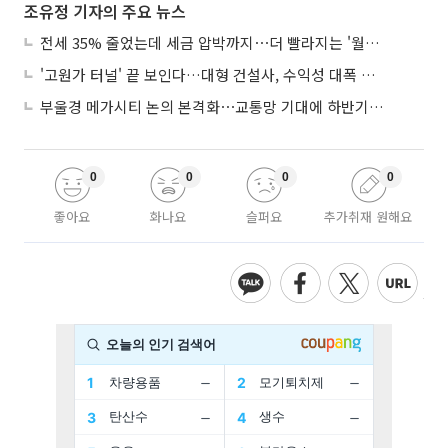
조유정 기자의 주요 뉴스
전세 35% 줄었는데 세금 압박까지⋯더 빨라지는 '월세화'
'고원가 터널' 끝 보인다…대형 건설사, 수익성 대폭 개선
부울경 메가시티 논의 본격화⋯교통망 기대에 하반기 분양시장 '주목'
0
0
0
0
좋아요
화나요
슬퍼요
추가취재 원해요