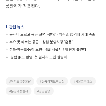
상한제가 적용된다.
관련 뉴스
공사비 오르고 공급 절벽⋯분양ㆍ입주권 30억대 거래 속출
수요 못 따르는 공급…창원 분양시장 ‘훈풍’
성북·영등포·동작·노원⋯6월 서울서 5개 단지 풀린다
‘경험 無도 환영’ 첫 일자리 도전 설명서
#아파트입주물량
#신축아파트희소성
#서울입주감소
#분양가상한제
#공공분양