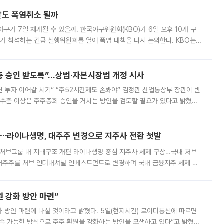
말도 폭염취소 될까
구가 7일 재개될 수 있을까. 한국야구위원회(KBO)가 6일 오후 10개 구
 참석하는 긴급 실행위원회를 열어 폭염 대책을 다시 논의한다. KBO는
서 관람객과 선수단의 안전 위험 상황이 발생했다”며 5∼6일 예정됐던
주총 승인 받도록”…상법·자본시장법 개정 시사
닌 투자 이어갈 시기” “주52시간제도 손봐야” 김정관 산업통상부 장관이 반
 수준 이상은 주주총회 승인을 거치는 방안을 검토할 필요가 있다고 밝혔다.
배구조와 주주권 강화 논의가 이어지는 가운데, 핵심 연구인력에 대한
⋯라이나생명, 대주주 변경으로 지주사 전환 첫발
처브그룹 내 지배구조 개편 라이나생명 중심 지주사 체제 구상…국내 처브
대주주를 처브 인터내셔널 인베스트먼트로 변경하며 국내 금융지주 체제 구
변경은 향후 국내 금융지주사를 설립해 계열 보험사들을 통합 관리하고 경영
 강화 방안 마련”
 것이라고 밝혔다. 5일(현지시간) 로이터통신에 따르면
속 가능한 방식으로 주주 환원을 강화하는 방안을 모색하고 있다”고 밝혔다.