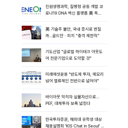
진원생명과학, 질병청 공동 개발 코
로나19 DNA 백신 플랫폼 美 특허
확보
美 기술주 불안, 국내 증시로 번질
까…골드만ㆍ피치 “충격 제한적”
기도산업 "글로벌 하이테크 아웃도
어 전문기업으로 도약할 것"
미래에셋운용 "반도체 투자, 메모리
넘어 밸류체인 전반으로 넓혀야"
바이아웃 막히자 실물자산으로…
PEF, 대체투자 보폭 넓힌다
한국투자증권, 해외대 유학생 대상
채용설명회 'KIS Chat in Seoul' 개