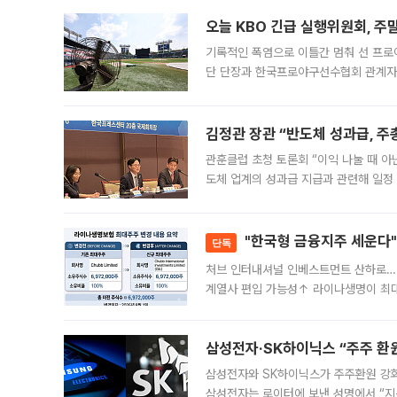
대 기
오늘 KBO 긴급 실행위원회, 주
기록적인 폭염으로 이틀간 멈춰 선 프로야
단 단장과 한국프로야구선수협회 관계자가
5일 “최근 전국적으로 폭염이 지속되면
KBO리그와
김정관 장관 “반도체 성과급, 
관훈클럽 초청 토론회 “이익 나눌 때 아
도체 업계의 성과급 지급과 관련해 일정
최근 상법·자본시장법 개정으로 기업 지
"한국형 금융지주 세운다"
단독
처브 인터내셔널 인베스트먼트 산하로…
계열사 편입 가능성↑ 라이나생명이 최
축에 첫발을 내디뎠다. 이번 최대주주 
효
삼성전자·SK하이닉스 “주주 환원
삼성전자와 SK하이닉스가 주주환원 강화 방안 마련에 나설
삼성전자는 로이터에 보낸 성명에서 “지