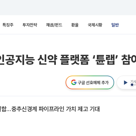
특징주
투자전략
채권/펀드
환율
국제시황
일반
인공지능 신약 플랫폼 ‘튠랩’ 참
기사
구글 선호매체 추가
 결합…중추신경계 파이프라인 가치 제고 기대