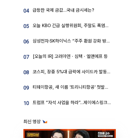
급등한 국제 금값…국내 금시세는?
04
오늘 KBO 긴급 실행위원회, 주말도 폭염취소 될까
05
삼성전자·SK하이닉스 “주주 환원 강화 방안 마련”
06
[오늘의 IR] 고려아연ㆍ심텍ㆍ엘앤에프 등
07
코스피, 장중 5%대 급락에 사이드카 발동…삼성·SK 동반 폭락
08
티웨이항공, 새 이름 '트리니티항공' 첫발…SSC 전략 본격화
09
트럼프 “자석 사업을 하라”…제이에스링크, 비중국 영구자석 공급망 구축 속도
10
최신 영상