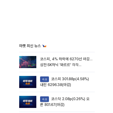
마켓 최신 뉴스
코스피, 4% 하락에 6270선 마감…
삼전·SK하닉 '와르르' 각각
6%·10%대 급락
코스피 301.88p(4.58%)
속보
내린 6296.38(마감)
코스닥 2.08p(0.26%) 오
속보
른 801.67(마감)