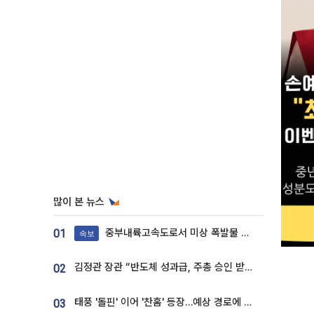
많이 본 뉴스
중부내륙고속도로서 미상 폭발물 발견
01
속보
김정관 장관 “반도체 성과급, 주총 승인 받도록”…상법·자본시장법 개정 시사
02
태풍 '돌핀' 이어 '찬홈' 등장…예상 경로에 한국 '한숨'
03