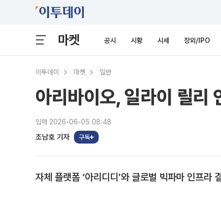
마켓
공시
시황
시세
장외/IPO
이투데이
마켓
일반
아리바이오, 일라이 릴리 
입력 2026-06-05 08:48
조남호 기자
구독
자체 플랫폼 ‘아리디디’와 글로벌 빅파마 인프라