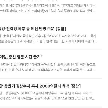
트레이드(NXT)가 운영하는 프리마켓에서 또다시 하한가로 거래를 개시하는
면 SK하이닉스는 이날 프리마켓(오전 8시~8시 50분) 개장 직후 전날 정
000원에 거래됐다. 거래량은 11주에 불과했으나, 최초 가격 결정이 기존 정
방·전력망 확충 등 예산 반영 주문 [종합]
과 관련해 "사실상 국가적인 기후 재난"이라며 취약계층 보호와 야외 노동자
정력을 총동원하라고 지시했다. 아울러 반복되는 극한 기후에 대비해 폭염 대응
영하는 방안도 검토하라고 주문했다. 이 대통령은 이날 폭염·가뭄 대
절, 총선 앞둔 시간 끌기”
 인터뷰 전날 네타냐후 “미국과 하마스 합의 초안 동의 안 해” 이란 놓고도
개 전선 현상 유지 노력 베냐민 네타냐후 이스라엘 총리가 미국 주도 평화위
스 간 무장해제 합의안을 반대한 지 하루 만에 하마스 정치국 고위 관리
' 상반기 경상수지 흑자 2000억달러 육박 [종합]
급'⋯상품수출도 첫 1000억달러대 여행수지도 두 달 연속 흑자 '역대 2
국내 경상수지가 유례없는 '반도체 수출' 날개를 달고 훨훨 날고 있다. 역대
경상수지 뿐 아니라 상반기 경상수지 흑자도 2000억달러에 근접하며 사상 최