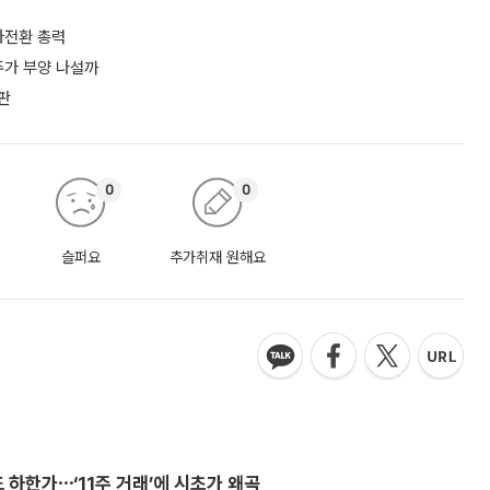
흑자전환 총력
 주가 부양 나설까
판
0
0
슬퍼요
추가취재 원해요
 하한가⋯‘11주 거래’에 시초가 왜곡