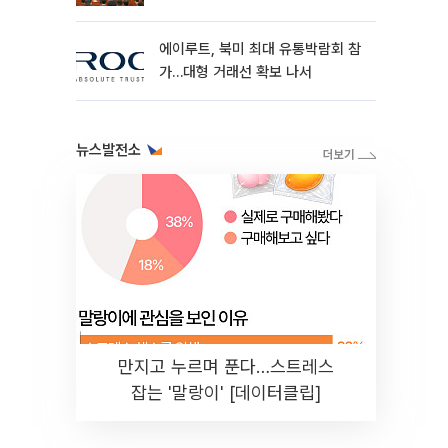
최
에이루트, 북미 최대 유통박람회 참
가…대형 거래선 확보 나서
뉴스발전소
만지고 누르며 푼다…스트레스
잡는 '말랑이' [데이터클립]