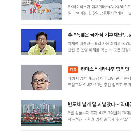
SK하이닉스가 대체거래소(ATS) 넥스
일이 벌어졌다. 6일 금융투자업계에 따르
규장 종가보다 29.98% 내린 116만8
규시장과 달
李 "폭염은 국가적 기후재난"…냉
이재명 대통령은 6일 사상 최악의 폭염
안전 등 인명 피해를 막는 데 모든 행
인프라 확충 계획을 내년도 예산안에 반
하마스 “네타냐후 합의안 거
단독
바셈 나임 하마스 정치국 고위 관리 본지
트럼프와 엇박자 10월 총선 앞두고 두 
원회(BOP)와 팔레스타인 무장단체 하마
반도체 날개 달고 날았다⋯'역대급
6월 상품수지 흑자 478.9억달러 '역대
위'⋯"유가ㆍ환율 영향 출국자 수 감소" 
급 수출 호조가 매달 이어지면서 6월 