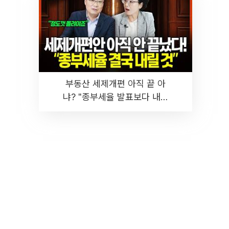
부동산 세제개편 아직 끝 아
냐? "종부세율 발표보다 내릴
것" 장기거주·양도세 전망 I 집
땅지성 I 김인만, 진미윤