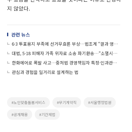
지 않았다.
관련 뉴스
6·3 투표용지 부족에 선거무효론 부상…법조계 “결과 영향 입증이 관건”
대법, 5·18 피해자 가족 위자료 소송 파기환송…“소멸시효 완성 안 돼”
한화에어로 폭발 사고…중처법 경영책임자 특정·인과관계 쟁점
관심과 경험을 일거리로 설계하는 법
#노인맞춤돌봄서비스
#무기계약직
#서울행정법원
#공개채용
#기간제법