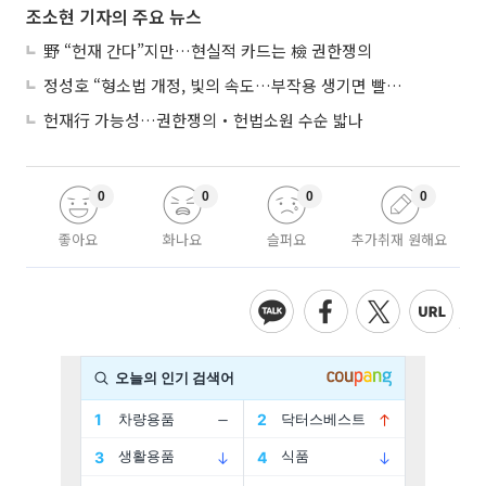
조소현 기자의 주요 뉴스
野 “헌재 간다”지만…현실적 카드는 檢 권한쟁의
정성호 “형소법 개정, 빛의 속도…부작용 생기면 빨리 고쳐야”
헌재行 가능성…권한쟁의‧헌법소원 수순 밟나
0
0
0
0
좋아요
화나요
슬퍼요
추가취재 원해요