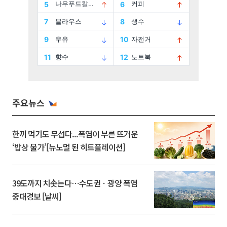
주요뉴스
한끼 먹기도 무섭다...폭염이 부른 뜨거운
‘밥상 물가’[뉴노멀 된 히트플레이션]
39도까지 치솟는다⋯수도권ㆍ광양 폭염
중대경보 [날씨]