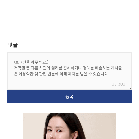
댓글
0 / 300