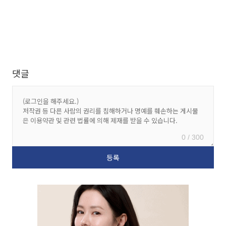
댓글
0 / 300