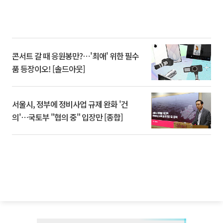
콘서트 갈 때 응원봉만?⋯'최애' 위한 필수
품 등장이오! [솔드아웃]
서울시, 정부에 정비사업 규제 완화 '건
의'⋯국토부 "협의 중" 입장만 [종합]