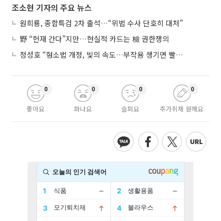
조소현 기자의 주요 뉴스
원희룡, 종합특검 2차 출석…“위법 수사 단호히 대처”
野 “헌재 간다”지만…현실적 카드는 檢 권한쟁의
정성호 “형소법 개정, 빛의 속도…부작용 생기면 빨리 고쳐야”
0
0
0
0
좋아요
화나요
슬퍼요
추가취재 원해요