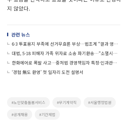
지 않았다.
관련 뉴스
6·3 투표용지 부족에 선거무효론 부상…법조계 “결과 영향 입증이 관건”
대법, 5·18 피해자 가족 위자료 소송 파기환송…“소멸시효 완성 안 돼”
한화에어로 폭발 사고…중처법 경영책임자 특정·인과관계 쟁점
‘경험 無도 환영’ 첫 일자리 도전 설명서
#노인맞춤돌봄서비스
#무기계약직
#서울행정법원
#공개채용
#기간제법