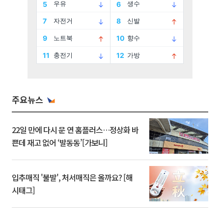
주요뉴스
22일 만에 다시 문 연 홈플러스…정상화 바
쁜데 재고 없어 ‘발동동’[가보니]
입추매직 '불발', 처서매직은 올까요? [해
시태그]