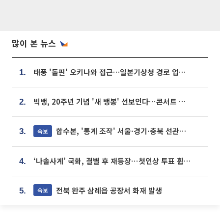
많이 본 뉴스
태풍 '돌핀' 오키나와 접근…일본기상청 경로 업데이트
1.
빅뱅, 20주년 기념 '새 뱅봉' 선보인다⋯콘서트 앞두고 팝업 개최
2.
합수본, '통계 조작' 서울·경기·충북 선관위 등 추가 압수수색
속보
3.
‘나솔사계’ 국화, 결별 후 재등장⋯첫인상 투표 휩쓸고 ‘인기녀’ 등극
4.
전북 완주 삼례읍 공장서 화재 발생
속보
5.