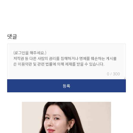
댓글
0 / 300