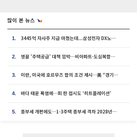
많이 본 뉴스
3445억 자사주 지급 마쳤는데...삼성전자 DX노조, 뒤늦은 '떼쓰기 집회'
1.
영끌 '주택공급' 대책 임박⋯비아파트·도심복합까지 총동원
2.
이란, 미국에 호르무즈 합의 조건 제시…美 “경기 아직 안 끝나” [종합]
3.
바다 태운 폭염에…회 한 접시도 ‘히트플레이션’
4.
종부세 개편에도…1·3주택 종부세 격차 2028년부터 확대
5.