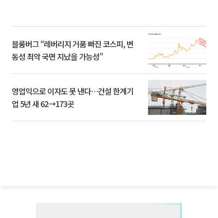
블룸버그 “레버리지 거품 빠진 코스피, 변
동성 최악 국면 지났을 가능성”
영업익으로 이자도 못 낸다…건설 한계기
업 5년 새 62→173곳