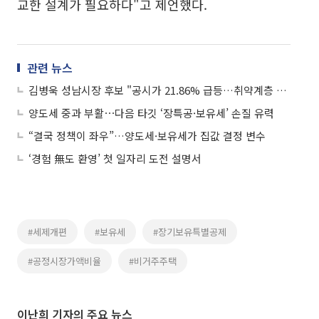
교한 설계가 필요하다"고 제언했다.
관련 뉴스
김병욱 성남시장 후보 "공시가 21.86% 급등…취약계층 재산세 한시 감면 추진"
양도세 중과 부활⋯다음 타깃 ‘장특공·보유세’ 손질 유력
“결국 정책이 좌우”…양도세·보유세가 집값 결정 변수
‘경험 無도 환영’ 첫 일자리 도전 설명서
#세제개편
#보유세
#장기보유특별공제
#공정시장가액비율
#비거주주택
이난희 기자의 주요 뉴스