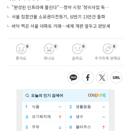
"완성된 인프라에 몰린다"⋯청약 시장 '정비사업 독주' 42배 격차
서울 집합건물 소유권이전등기, 상반기 13만건 돌파
바닥 찍은 서울 아파트 거래⋯세제 개편 앞두고 관망세
0
0
0
0
좋아요
화나요
슬퍼요
추가취재 원해요