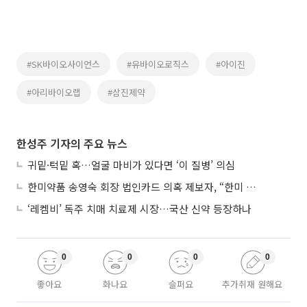
#SK바이오사이언스
#유바이오로직스
#아이진
#아리바이오랩
#삼진제약
한성주 기자의 주요 뉴스
귀밑·턱밑 혹…얼굴 마비가 있다면 ‘이 질병’ 의심
한미약품 송영숙 회장 법인카드 의혹 제보자, “한미 잘 되기 바라는 마음”
‘레켐비’ 독주 치매 치료제 시장…국산 신약 등장하나
0
0
0
0
좋아요
화나요
슬퍼요
추가취재 원해요