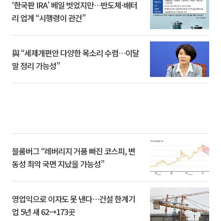
‘한국판 IRA’ 베일 벗었지만…반도체·배터
리 업계 “시행령이 관건”
與 “세제개편안 다양한 목소리 수렴…이달
말 정리 가능성”
블룸버그 “레버리지 거품 빠진 코스피, 변
동성 최악 국면 지났을 가능성”
영업익으로 이자도 못 낸다…건설 한계기
업 5년 새 62→173곳