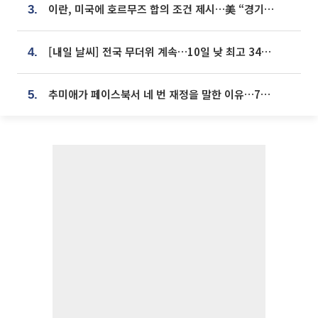
이란, 미국에 호르무즈 합의 조건 제시…美 “경기 아직 안 끝나” [종합]
3.
[내일 날씨] 전국 무더위 계속…10일 낮 최고 34도 육박
4.
추미애가 페이스북서 네 번 재정을 말한 이유…7700억 추경 열쇠는 도의회에
5.