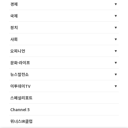
경제
국제
정치
사회
오피니언
문화·라이프
뉴스발전소
이투데이TV
스페셜리포트
Channel 5
위너스IR클럽