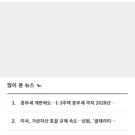
많이 본 뉴스
종부세 개편에도…1·3주택 종부세 격차 2028년부터 확대
1.
미국, 가상자산 포괄 규제 속도…상원, ‘클래리티법’ 9월 절차투표 추진
2.