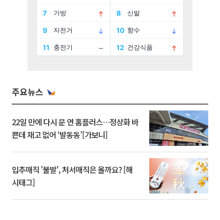
주요뉴스
22일 만에 다시 문 연 홈플러스…정상화 바
쁜데 재고 없어 ‘발동동’[가보니]
입추매직 '불발', 처서매직은 올까요? [해
시태그]