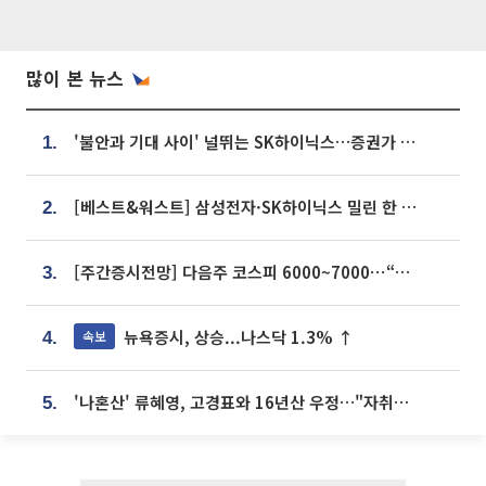
많이 본 뉴스
'불안과 기대 사이' 널뛰는 SK하이닉스…증권가 "HBM4·LTA 기반 펀터멘털 견고"
1.
[베스트&워스트] 삼성전자·SK하이닉스 밀린 한 주…상상인증권은 85% 급등
2.
[주간증시전망] 다음주 코스피 6000~7000⋯“外人 수급은 정책이 변수”
3.
뉴욕증시, 상승...나스닥 1.3% ↑
속보
4.
'나혼산' 류혜영, 고경표와 16년산 우정…"자취방서 부모님과 마주쳐"
5.