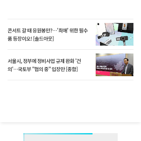
콘서트 갈 때 응원봉만?⋯'최애' 위한 필수
품 등장이오! [솔드아웃]
서울시, 정부에 정비사업 규제 완화 '건
의'⋯국토부 "협의 중" 입장만 [종합]