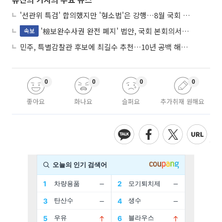
'선관위 특검' 합의했지만 '형소법'은 강행…8월 국회 '입법 2차전' 예고
'檢보완수사권 완전 폐지' 법안, 국회 본회의서 민주당 주도 통과
속보
민주, 특별감찰관 후보에 최길수 추천…10년 공백 해소 속도
0
0
0
0
좋아요
화나요
슬퍼요
추가취재 원해요