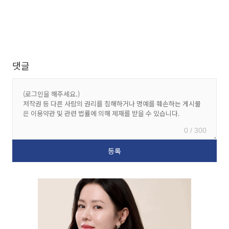
댓글
0 / 300