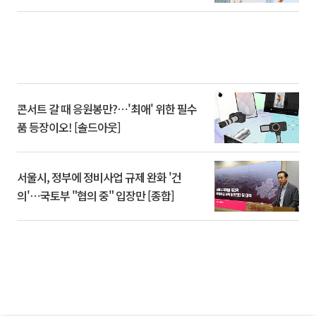
콘서트 갈 때 응원봉만?⋯'최애' 위한 필수
품 등장이오! [솔드아웃]
서울시, 정부에 정비사업 규제 완화 '건
의'⋯국토부 "협의 중" 입장만 [종합]