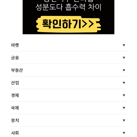
마켓
금융
부동산
산업
경제
국제
정치
사회