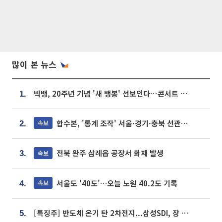
많이 본 뉴스
빅뱅, 20주년 기념 '새 뱅봉' 선보인다⋯콘서트 앞두고 팝업 개최
1.
합수본, '통계 조작' 서울·경기·충북 선관위 등 추가 압수수색
속보
2.
전북 완주 삼례읍 공장서 화재 발생
속보
3.
서울도 '40도'…오늘 노원 40.2도 기록
속보
4.
[특징주] 반도체 온기 탄 2차전지...삼성SDI, 장 초반 7% 넘게 껑충
5.