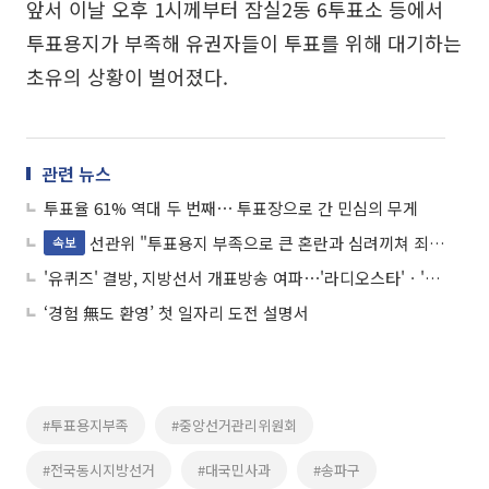
앞서 이날 오후 1시께부터 잠실2동 6투표소 등에서
투표용지가 부족해 유권자들이 투표를 위해 대기하는
초유의 상황이 벌어졌다.
관련 뉴스
투표율 61% 역대 두 번째⋯ 투표장으로 간 민심의 무게
선관위 "투표용지 부족으로 큰 혼란과 심려끼쳐 죄송"
속보
'유퀴즈' 결방, 지방선서 개표방송 여파⋯'라디오스타'ㆍ'골때녀'도 쉰다
‘경험 無도 환영’ 첫 일자리 도전 설명서
#투표용지부족
#중앙선거관리위원회
#전국동시지방선거
#대국민사과
#송파구