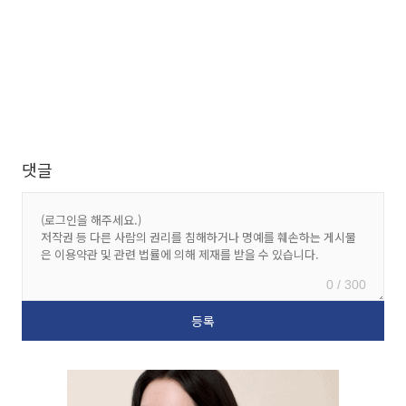
댓글
0 / 300