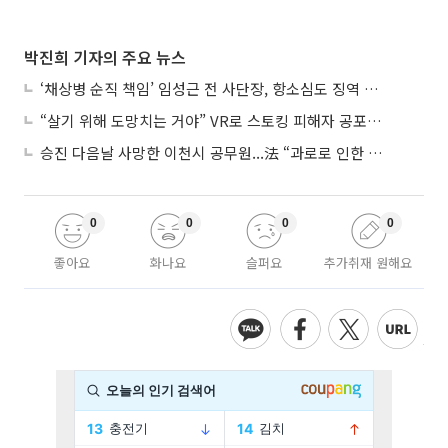
박진희 기자의 주요 뉴스
‘채상병 순직 책임’ 임성근 전 사단장, 항소심도 징역 3년
“살기 위해 도망치는 거야” VR로 스토킹 피해자 공포 마주한 수형자들
승진 다음날 사망한 이천시 공무원...法 “과로로 인한 순직”
0
0
0
0
좋아요
화나요
슬퍼요
추가취재 원해요