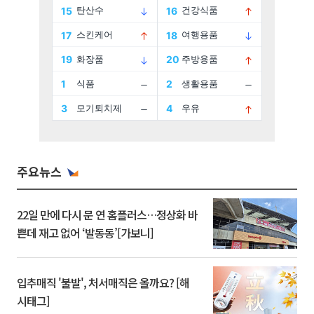
주요뉴스
22일 만에 다시 문 연 홈플러스…정상화 바
쁜데 재고 없어 ‘발동동’[가보니]
입추매직 '불발', 처서매직은 올까요? [해
시태그]