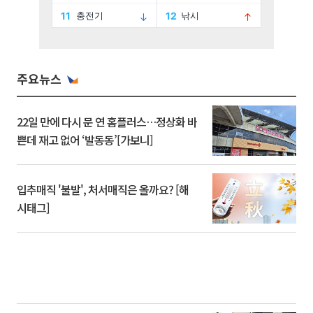
주요뉴스
22일 만에 다시 문 연 홈플러스…정상화 바
쁜데 재고 없어 ‘발동동’[가보니]
입추매직 '불발', 처서매직은 올까요? [해
시태그]