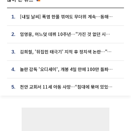
[내일 날씨] 폭염 한풀 꺾여도 무더위 계속⋯동해안 이틀 연속 비
1.
임영웅, 어느덧 데뷔 10주년⋯"가진 것 없던 시절, 내 앞엔 20명의 팬뿐"
2.
김희철, '뒤집힌 태극기' 지적 후 정치색 논란…"좌우 떠나 우리나라 국기"
3.
놀란 감독 '오디세이', 개봉 4일 만에 100만 돌파⋯'왕사남' 보다 빠르다
4.
천안 교회서 11세 아동 사망…“침대에 묶여 있었다” 진술 확보
5.