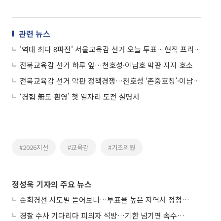
관련 뉴스
'역대 최다 8파전' 서울교육감 선거 오늘 투표…현직 프리미엄 vs 보수 분산
전북교육감 선거 하루 앞…천호성·이남호 막판 지지 호소
전북교육감 선거 막판 정책경쟁…천호성 ‘존중호칭’·이남호 ‘지역맞춤교육'
‘경험 無도 환영’ 첫 일자리 도전 설명서
#2026지선
#교육감
#기초의원
정성욱 기자의 주요 뉴스
순회경선 시도별 뜯어보니…투표율 높은 지역서 정청래 강세
경찰 수사 기다리다 피의자 석방…기한 넘기면 속수무책