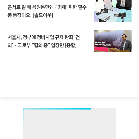
콘서트 갈 때 응원봉만?⋯'최애' 위한 필수
품 등장이오! [솔드아웃]
서울시, 정부에 정비사업 규제 완화 '건
의'⋯국토부 "협의 중" 입장만 [종합]