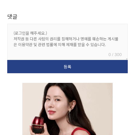
댓글
0 / 300