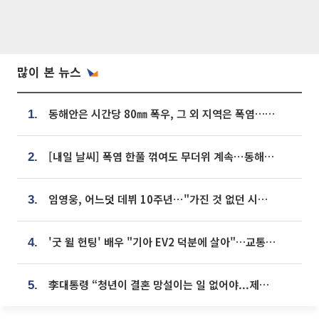
많이 본 뉴스
동해안은 시간당 80㎜ 폭우, 그 외 지역은 폭염…‘극과 극 날씨’
1.
[내일 날씨] 폭염 한풀 꺾여도 무더위 계속⋯동해안 이틀 연속 비
2.
임영웅, 어느덧 데뷔 10주년⋯"가진 것 없던 시절, 내 앞엔 20명의 팬뿐"
3.
'굿 윌 헌팅' 배우 "기아 EV2 덕분에 살아"…교통사고 후 안전성 극찬
4.
李대통령 “청년이 결혼 망설이는 일 없어야...제도상 불이익 조사”
5.