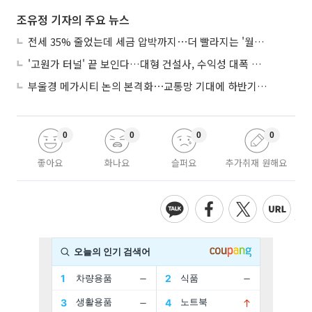
조유정 기자의 주요 뉴스
전세 35% 줄었는데 세금 압박까지⋯더 빨라지는 '월세화'
'고원가 터널' 끝 보인다…대형 건설사, 수익성 대폭 개선
부울경 메가시티 논의 본격화⋯교통망 기대에 하반기 분양시장 '주목'
0
0
0
0
좋아요
화나요
슬퍼요
추가취재 원해요