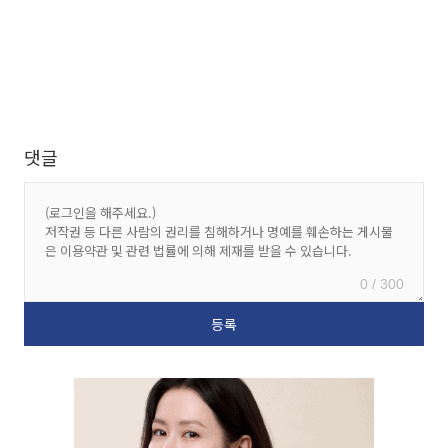
댓글
0 / 300