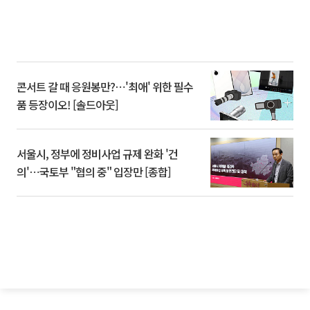
콘서트 갈 때 응원봉만?⋯'최애' 위한 필수
품 등장이오! [솔드아웃]
서울시, 정부에 정비사업 규제 완화 '건
의'⋯국토부 "협의 중" 입장만 [종합]