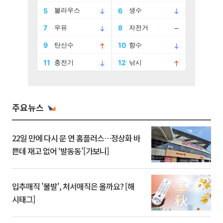
주요뉴스
22일 만에 다시 문 연 홈플러스…정상화 바
쁜데 재고 없어 ‘발동동’[가보니]
입추매직 '불발', 처서매직은 올까요? [해
시태그]