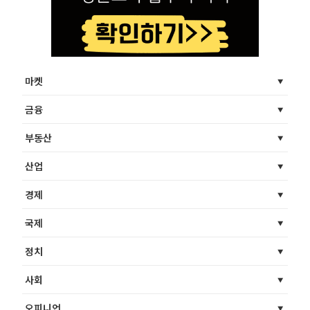
마켓
금융
부동산
산업
경제
국제
정치
사회
오피니언